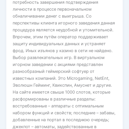
потребность завершения подтверждения
личности в процессе первоначальном
обналичивании денег с выигрыша. Со
перспективы клиента игорного заведения данная
процедура является неудобной и утомительной.
Впрочем, этим путём оператор поддерживает
защиту индивидуальных данных и устраняет
фрод. Иных изъянов у казино в сети не найдено.
Выбор развлекательных игр. В виртуальном
игорном заведении с акциями представлен
разнообразный геймерский софтуер от
известных компаний. Это Microgaming, NetEnt,
Эволюшн Гейминг, Квикспин, Амуснет и другие.
На сайте имеется свыше 1000 слотов, которые
расформированы в различные разделы:
востребованные – аппараты с оптимальным
набором функций и свойств; последние – забавы,
добавленные на портал в последнюю очередь;
джекпот – автоматы, задействованные в