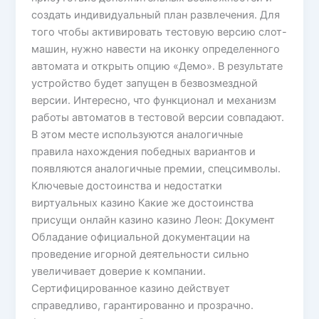
создать индивидуальный план развлечения. Для
того чтобы активировать тестовую версию слот-
машин, нужно навести на иконку определенного
автомата и открыть опцию «Демо». В результате
устройство будет запущен в безвозмездной
версии. Интересно, что функционал и механизм
работы автоматов в тестовой версии совпадают.
В этом месте используются аналогичные
правила нахождения победных вариантов и
появляются аналогичные премии, спецсимволы.
Ключевые достоинства и недостатки
виртуальных казино Какие же достоинства
присущи онлайн казино казино Леон: Документ
Обладание официальной документации на
проведение игорной деятельности сильно
увеличивает доверие к компании.
Сертифицированное казино действует
справедливо, гарантированно и прозрачно.