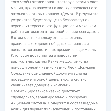
того чтобы активировать тестовую версию слот-
машин, нужно навести на иконку определенного
автомата и открыть опцию «Демо». В результате
устройство будет запущен в безвозмездной
версии. Интересно, что функционал и механизм
работы автоматов в тестовой версии совпадают.
В этом месте используются аналогичные
правила нахождения победных вариантов и
появляются аналогичные премии, спецсимволы.
Ключевые достоинства и недостатки
виртуальных казино Какие же достоинства
присущи онлайн казино казино Леон: Документ
Обладание официальной документации на
проведение игорной деятельности сильно
увеличивает доверие к компании.
Сертифицированное казино действует
справедливо, гарантированно и прозрачно.
Акционная система. Содержит в состав щедрые
акции для первых пользователей и постоянных