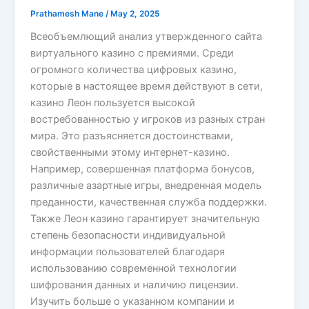
Prathamesh Mane
/
May 2, 2025
Всеобъемлющий анализ утвержденного сайта
виртуального казино с премиями. Среди
огромного количества цифровых казино,
которые в настоящее время действуют в сети,
казино Леон пользуется высокой
востребованностью у игроков из разных стран
мира. Это разъясняется достоинствами,
свойственными этому интернет-казино.
Например, совершенная платформа бонусов,
различные азартные игры, внедренная модель
преданности, качественная служба поддержки.
Также Леон казино гарантирует значительную
степень безопасности индивидуальной
информации пользователей благодаря
использованию современной технологии
шифрования данных и наличию лицензии.
Изучить больше о указанном компании и