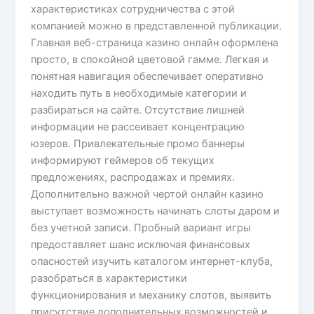
характеристиках сотрудничества с этой
компанией можно в представленной публикации.
Главная веб-страница казино онлайн оформлена
просто, в спокойной цветовой гамме. Легкая и
понятная навигация обеспечивает оперативно
находить путь в необходимые категории и
разбираться на сайте. Отсутствие лишней
информации не рассеивает концентрацию
юзеров. Привлекательные промо баннеры
информируют геймеров об текущих
предложениях, распродажах и премиях.
Дополнительно важной чертой онлайн казино
выступает возможность начинать слоты даром и
без учетной записи. Пробный вариант игры
предоставляет шанс исключая финансовых
опасностей изучить каталогом интернет-клуба,
разобраться в характеристики
функционирования и механику слотов, выявить
присутствие дополнительных возможностей и