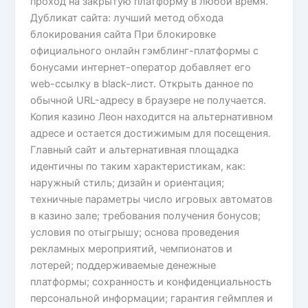
проход на закрытую платформу в любой время.
Дубликат сайта: лучший метод обхода
блокирования сайта При блокировке
официального онлайн гэмблинг-платформы с
бонусами интернет-оператор добавляет его
web-ссылку в black-лист. Открыть данное по
обычной URL-адресу в браузере не получается.
Копия казино Леон находится на альтернативном
адресе и остается достижимым для посещения.
Главный сайт и альтернативная площадка
идентичны по таким характеристикам, как:
наружный стиль; дизайн и ориентация;
техничные параметры число игровых автоматов
в казино зале; требования получения бонусов;
условия по отыгрышу; основа проведения
рекламных мероприятий, чемпионатов и
лотерей; поддерживаемые денежные
платформы; сохранность и конфиденциальность
персональной информации; гарантия геймплея и