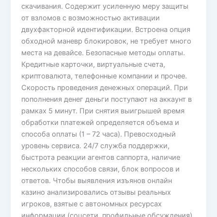
скачивания. Содержит усиленную меру защиты
от взломов с возможностью активации
двухфакторной идентификации. Встроена опция
обходной маневр блокировок, не требует много
места на девайсе. Безопасные методы оплаты.
Кредитные карточки, виртуальные счета,
криптовалюта, телефонные компании и прочее.
Скорость проведения денежных операций. При
пополнения денег деньги поступают на аккаунт в
рамках 5 минут. При снятия выигрышей время
обработки платежей определяется объема и
способа оплаты (1 – 72 часа). Превосходный
уровень сервиса. 24/7 служба поддержки,
быстрота реакции агентов саппорта, наличие
нескольких способов связи, блок вопросов и
ответов. Чтобы выявления изъянов онлайн
казино анализировались отзывы реальных
игроков, взятые с автономных ресурсах
информации (соцсети, профильные обсуждения).