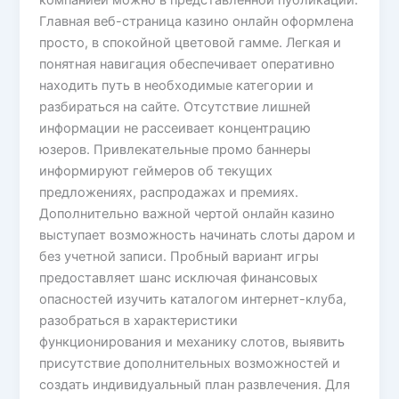
компанией можно в представленной публикации.
Главная веб-страница казино онлайн оформлена
просто, в спокойной цветовой гамме. Легкая и
понятная навигация обеспечивает оперативно
находить путь в необходимые категории и
разбираться на сайте. Отсутствие лишней
информации не рассеивает концентрацию
юзеров. Привлекательные промо баннеры
информируют геймеров об текущих
предложениях, распродажах и премиях.
Дополнительно важной чертой онлайн казино
выступает возможность начинать слоты даром и
без учетной записи. Пробный вариант игры
предоставляет шанс исключая финансовых
опасностей изучить каталогом интернет-клуба,
разобраться в характеристики
функционирования и механику слотов, выявить
присутствие дополнительных возможностей и
создать индивидуальный план развлечения. Для