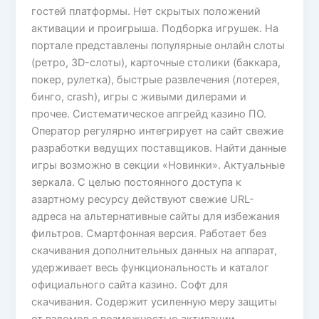
гостей платформы. Нет скрытых положений
активации и проигрыша. Подборка игрушек. На
портале представлены популярные онлайн слоты
(ретро, 3D-слоты), карточные столики (баккара,
покер, рулетка), быстрые развлечения (лотерея,
бинго, crash), игры с живыми дилерами и
прочее. Систематическое апгрейд казино ПО.
Оператор регулярно интегрирует на сайт свежие
разработки ведущих поставщиков. Найти данные
игры возможно в секции «Новинки». Актуальные
зеркала. С целью постоянного доступа к
азартному ресурсу действуют свежие URL-
адреса на альтернативные сайты для избежания
фильтров. Смартфонная версия. Работает без
скачивания дополнительных данных на аппарат,
удерживает весь функциональность и каталог
официального сайта казино. Софт для
скачивания. Содержит усиленную меру защиты