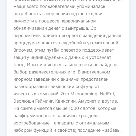
Чаще всего пользователями упоминалась
потребность завершения подтверждения
личности в процессе первоначальном
обналичивании денег с выигрыша. Со
перспективы клиента игорного заведения данная
процедура является неудобной и утомительной.
Впрочем, этим путём оператор поддерживает
защиту индивидуальных данных и устраняет
фрод. Иных изъянов у казино в сети не найдено.
Выбор развлекательных игр. В виртуальном
игорном заведении с акциями представлен
разнообразный геймерский софтуер от
известных компаний. Это Microgaming, NetEnt,
Эволюшн Гейминг, Квикспин, Амуснет и другие.
На сайте имеется свыше 1000 слотов, которые
расформированы в различные разделы:
востребованные – аппараты с оптимальным
набором функций и свойств; последние – забавы,