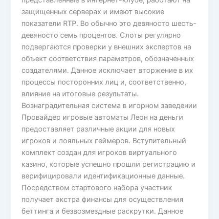
представленные в интернет-клубе, работают на
защищенных серверах и имеют высокие
показатели RTP. Во обычно это девяносто шесть-
девяносто семь процентов. Слоты регулярно
подвергаются проверки у внешних экспертов на
объект соответствия параметров, обозначенных
создателями. Данное исключает вторжение в их
процессы посторонних лиц и, соответственно,
влияние на итоговые результаты.
Вознаградительная система в игорном заведении
Провайдер игровые автоматы Леон на деньги
предоставляет различные акции для новых
игроков и лояльных геймеров. Вступительный
комплект создан для игроков виртуального
казино, которые успешно прошли регистрацию и
верифицировали идентификационные данные.
Посредством стартового набора участник
получает экстра финансы для осуществления
беттинга и безвозмездные раскрутки. Данное