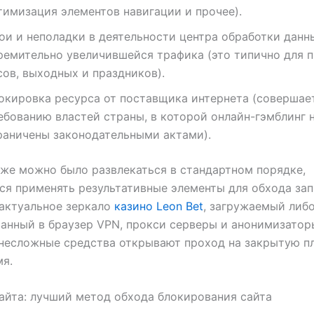
тимизация элементов навигации и прочее).
ои и неполадки в деятельности центра обработки данн
ремительно увеличившейся трафика (это типично для 
сов, выходных и праздников).
окировка ресурса от поставщика интернета (совершае
ебованию властей страны, в которой онлайн-гэмблинг 
раничены законодательными актами).
же можно было развлекаться в стандартном порядке,
ся применять результативные элементы для обхода зап
актуальное зеркало
казино Leon Bet
, загружаемый либ
анный в браузер VPN, прокси серверы и анонимизатор
несложные средства открывают проход на закрытую п
я.
айта: лучший метод обхода блокирования сайта