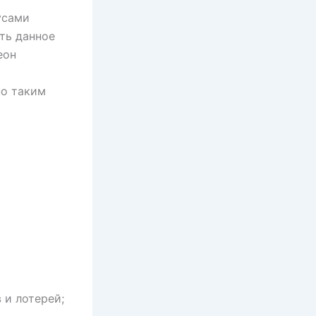
усами
ть данное
еон
я
по таким
 и лотерей;