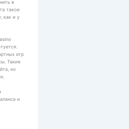
нить в
та такое
 как и у
asino
туется.
артных игр
ы. Такие
йта, но
х.
и
аланса и