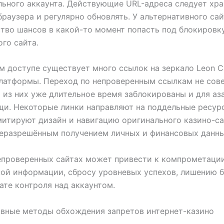
ьного аккаунта. Действующие URL-адреса следует хра
браузера и регулярно обновлять. У альтернативного сай
тво шансов в какой-то момент попасть под блокировку,
го сайта.
м доступе существует много ссылок на зеркало Leon C
латформы. Переход по непроверенным ссылкам не сове
из них уже длительное время заблокированы и для аз
и. Некоторые линки направляют на поддельные ресурс
итируют дизайн и навигацию оригинального казино-са
еразрешённым получением личных и финансовых данны
епроверенных сайтах может привести к компрометаци
ой информации, сбросу уровневых успехов, лишению б
ате контроля над аккаунтом.
ивные методы обхождения запретов интернет-казино