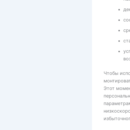
де
со
ср
ст
ус
во
Чтобы испо
монтироват
Этот момен
персональ
параметра
низкоскоро
избыточног