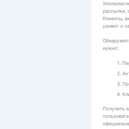
Уполномоче
рассылки, 
Клиенты, а
узнают о с
Обнаружить
нужно:
Пе
Ак
Пр
Кл
Получить а
пользовате
официальны