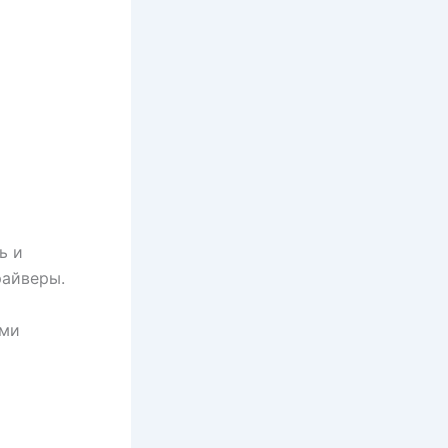
ь и
райверы.
ими