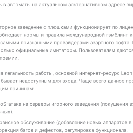
ь в автоматы на актуальном альтернативном адресе ви
горное заведение с плюшками функционирует по лице
соблюдает нормы и правила международной гэмблинг-к
 самыми признанными провайдерами азартного софта. 
только официальные имитаторы. Пользователям даютс
премии.
а легальность работы, основной интернет-ресурс Leon
бывает недоступным для входа. Чаще всего данное пр
щим причинам:
oS-атака на серверы игорного заведения (покушения в
нных).
рвисное обслуживание (добавление новых аппаратов в 
ррекция багов и дефектов, регулировка функционала,