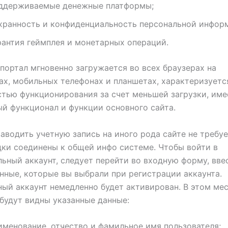
ддерживаемые денежные платформы;
хранность и конфиденциальность персональной инфор
рантия геймплея и монетарных операций.
портал мгновенно загружается во всех браузерах на
х, мобильных телефонах и планшетах, характеризуетс
тью функционирования за счет меньшей загрузки, име
й функционал и функции основного сайта.
аводить учетную запись на иного рода сайте не требуе
ки соединены к общей инфо системе. Чтобы войти в
ьный аккаунт, следует перейти во входную форму, вве
нные, которые вы выбрали при регистрации аккаунта.
ый аккаунт немедленно будет активирован. В этом ме
будут видны указанные данные:
именование, отчество и фамильное имя пользователя;