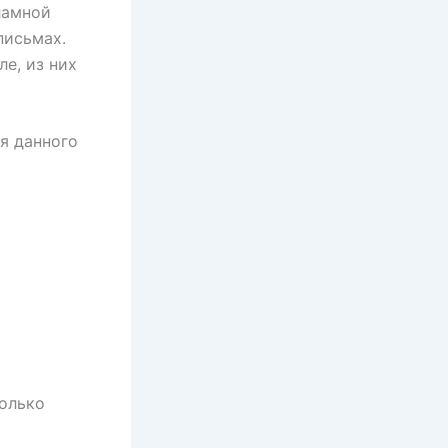
ламной
письмах.
е, из них
я данного
только