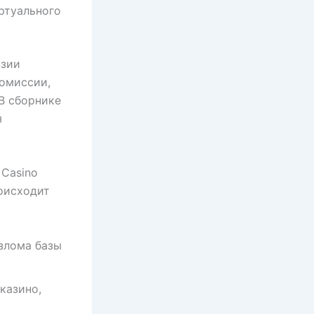
ртуального
нзии
омиссии,
В сборнике
я
 Casino
оисходит
злома базы
казино,