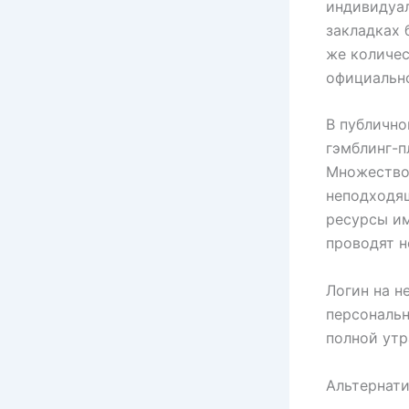
индивидуал
закладках 
же количес
официально
В публично
гэмблинг-п
Множество 
неподходящ
ресурсы им
проводят н
Логин на н
персональн
полной утр
Альтернат