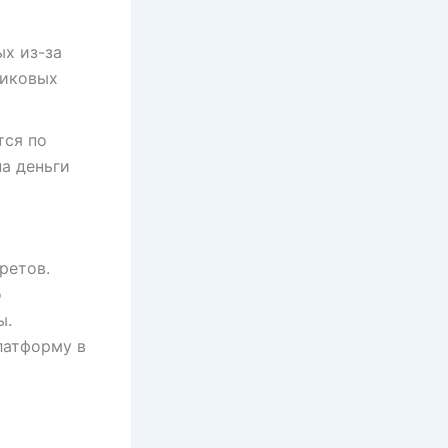
ых из-за
пиковых
тся по
на деньги
ретов.
о
ы.
латформу в