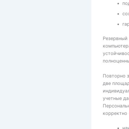
по
со
га
Резервный 
компьютера
устойчивос
полноценны
Повторно з
две площад
индивидуал
учетные да
Персональн
корректно 
на