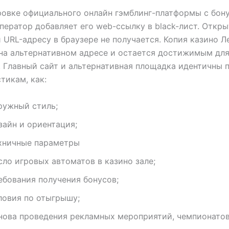
овке официального онлайн гэмблинг-платформы с бон
ператор добавляет его web-ссылку в black-лист. Откры
 URL-адресу в браузере не получается. Копия казино Л
на альтернативном адресе и остается достижимым дл
 Главный сайт и альтернативная площадка идентичны 
тикам, как:
ружный стиль;
зайн и ориентация;
хничные параметры
сло игровых автоматов в казино зале;
ебования получения бонусов;
ловия по отыгрышу;
нова проведения рекламных мероприятий, чемпионатов