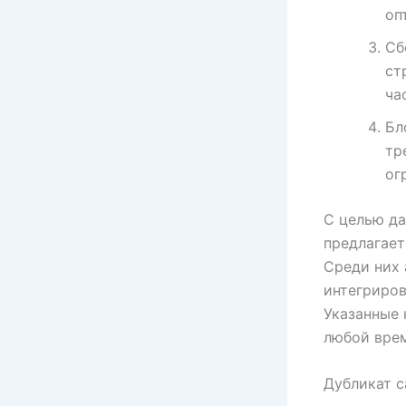
оп
Сб
ст
ча
Бл
тр
ог
С целью да
предлагает
Среди них 
интегриров
Указанные 
любой врем
Дубликат с