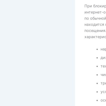
При блокир
интернет-о
по обычной
находится 
посещения.
характерис
на
ди
те
чи
тр
ус
ос