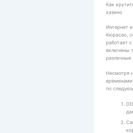
Как крутит
казино
Интернет и
Кюрасао, 
работает с
включены 
различные 
Несмотря н
временами 
по следую
DD
да
Се
ко