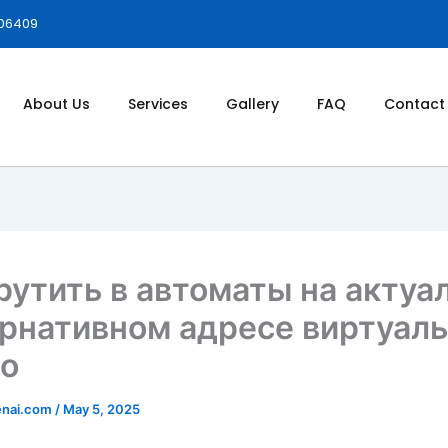
006409
About Us
Services
Gallery
FAQ
Contact
рутить в автоматы на актуа
рнативном адресе виртуаль
но
enai.com
/
May 5, 2025