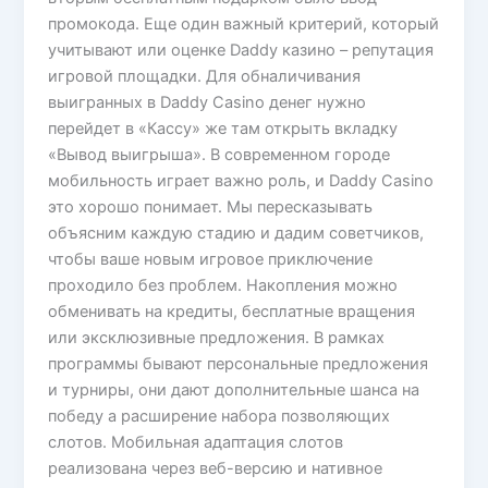
промокода. Еще один важный критерий, который
учитывают или оценке Daddy казино – репутация
игровой площадки. Для обналичивания
выигранных в Daddy Casino денег нужно
перейдет в «Кассу» же там открыть вкладку
«Вывод выигрыша». В современном городе
мобильность играет важно роль, и Daddy Casino
это хорошо понимает. Мы пересказывать
объясним каждую стадию и дадим советчиков,
чтобы ваше новым игровое приключение
проходило без проблем. Накопления можно
обменивать на кредиты, бесплатные вращения
или эксклюзивные предложения. В рамках
программы бывают персональные предложения
и турниры, они дают дополнительные шанса на
победу а расширение набора позволяющих
слотов. Мобильная адаптация слотов
реализована через веб-версию и нативное