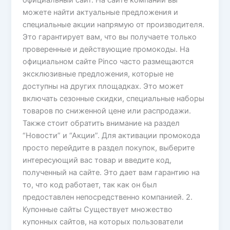
официальный сайт. На сайте компании вы
можете найти актуальные предложения и
специальные акции напрямую от производителя.
Это гарантирует вам, что вы получаете только
проверенные и действующие промокоды. На
официальном сайте Pinco часто размещаются
эксклюзивные предложения, которые не
доступны на других площадках. Это может
включать сезонные скидки, специальные наборы
товаров по сниженной цене или распродажи.
Также стоит обратить внимание на раздел
“Новости” и “Акции”. Для активации промокода
просто перейдите в раздел покупок, выберите
интересующий вас товар и введите код,
полученный на сайте. Это дает вам гарантию на
то, что код работает, так как он был
предоставлен непосредственно компанией. 2.
Купонные сайты Существует множество
купонных сайтов, на которых пользователи