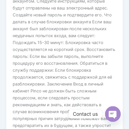
аккаунтом. Следуйте инструкциям, которые
будут отправлены на ваш электронный адрес.
Создайте новый пароль и подтвердите его. Что
делать в случае блокировки аккаунта Если ваш
аккаунт был заблокирован после нескольких
неудачных попыток входа, вам следует:
Подождать 15-30 минут: Блокировка часто
осуществляется на короткий срок. Восстановить
пароль: Если вы забыли пароль, выполните
процедуру его восстановления. Обратиться в
службу поддержки: Если блокировка
продолжается, свяжитесь с поддержкой для её
разблокировки. Заключение Вход в личный
кабинет Pinco не должен быть сложным
процессом, если следовать простым
рекомендациям и знать, как действовать в
случае возникновения проблем. Знание
Contact us
популярных причин затруднений поможет вам
Open
предотвратить их в будущем, а также упростит
chaty