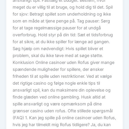
ansvarligt spil: Fastlæg et budget: Bestem, hvor
meget du er villig til at bruge, og hold dig til det. Spil
for sjov: Betragt spillet som underholdning og ikke
som en måde at tjene penge på. Tag pauser: Sørg
for at tage regelmæssige pauser for at undgå
overforbrug. Hold styr på din tid: Sæt et tidsforbrug
for at sikre, at du ikke spiller for længe ad gangen.
Søg hjælp om nødvendigt: Hvis spillet bliver et
problem, skal du ikke tøve med at søge støtte.
Konklusion Online casinoer uden Rofus giver mange
spændende muligheder for spillere, der ønsker
friheden til at spille uden restriktioner. Ved at vælge
det rigtige casino og følge nogle enkle tips til
ansvarligt spil, kan du maksimere din oplevelse og
finde glæden ved online gambling. Husk altid at
spille ansvarligt og være opmærksom på dine
grænser casino uden rofus. Ofte stillede spørgsmål
(FAQ) 1. Kan jeg spille på online casinoer uden Rofus,
hvis jeg har tilmeldt mig Rofus tidligere? Ja, du kan