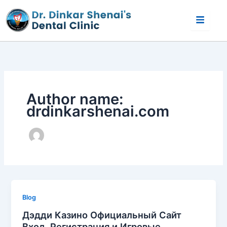
Skip
to
content
Author name:
drdinkarshenai.com
Blog
Дэдди Казино Официальный Сайт
Вход, Регистрация и Игровые