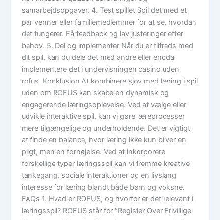
samarbejdsopgaver. 4. Test spillet Spil det med et
par venner eller familiemedlemmer for at se, hvordan
det fungerer. Få feedback og lav justeringer efter
behov. 5. Del og implementer Når du er tilfreds med
dit spil, kan du dele det med andre eller endda
implementere det i undervisningen casino uden
rofus. Konklusion At kombinere sjov med læring i spil
uden om ROFUS kan skabe en dynamisk og
engagerende læringsoplevelse. Ved at vælge eller
udvikle interaktive spil, kan vi gøre læreprocesser
mere tilgængelige og underholdende. Det er vigtigt
at finde en balance, hvor læring ikke kun bliver en
pligt, men en fornøjelse. Ved at inkorporere
forskellige typer læringsspil kan vi fremme kreative
tankegang, sociale interaktioner og en livslang
interesse for læring blandt både børn og voksne.
FAQs 1. Hvad er ROFUS, og hvorfor er det relevant i
læringsspil? ROFUS står for “Register Over Frivillige