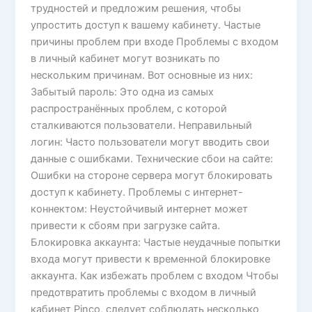
трудностей и предложим решения, чтобы
упростить доступ к вашему кабинету. Частые
причины проблем при входе Проблемы с входом
в личный кабинет могут возникать по
нескольким причинам. Вот основные из них:
Забытый пароль: Это одна из самых
распространённых проблем, с которой
сталкиваются пользователи. Неправильный
логин: Часто пользователи могут вводить свои
данные с ошибками. Технические сбои на сайте:
Ошибки на стороне сервера могут блокировать
доступ к кабинету. Проблемы с интернет-
коннектом: Неустойчивый интернет может
привести к сбоям при загрузке сайта.
Блокировка аккаунта: Частые неудачные попытки
входа могут привести к временной блокировке
аккаунта. Как избежать проблем с входом Чтобы
предотвратить проблемы с входом в личный
кабинет Pinco, следует соблюдать несколько