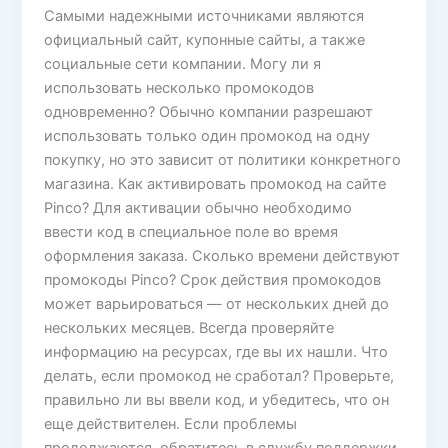
Самыми надежными источниками являются
официальный сайт, купонные сайты, а также
социальные сети компании. Могу ли я
использовать несколько промокодов
одновременно? Обычно компании разрешают
использовать только один промокод на одну
покупку, но это зависит от политики конкретного
магазина. Как активировать промокод на сайте
Pinco? Для активации обычно необходимо
ввести код в специальное поле во время
оформления заказа. Сколько времени действуют
промокоды Pinco? Срок действия промокодов
может варьироваться — от нескольких дней до
нескольких месяцев. Всегда проверяйте
информацию на ресурсах, где вы их нашли. Что
делать, если промокод не сработал? Проверьте,
правильно ли вы ввели код, и убедитесь, что он
еще действителен. Если проблемы