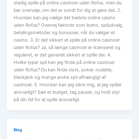
stadig spille på online casinoer uden Rofus, men du
bør overveje, om det er sundt for dig at gøre det. 2.
Hvordan kan jeg vælge det bedste online casino
uden Rofus? Overvej faktorer som licens, spiludvalg,
betalingsmetoder og bonusser, når du vælger et
casino. 3. Er det sikkert at spille på online casinoer
uden Rofus? Ja, så længe casinoet er licenseret og
reguleret, er det generelt sikkert at spille der. 4.
Hvilke typer spil kan jeg finde på online casinoer
uden Rofus? Du kan finde slots, poker, roulette,
blackjack og mange andre spil afhængigt af
casinoet. 5. Hvordan kan jeg sikre mig, at jeg spiller
ansvarligt? Sæt et budget, tag pauser, og hold styr
på din tid for at spille ansvarligt.
Blog