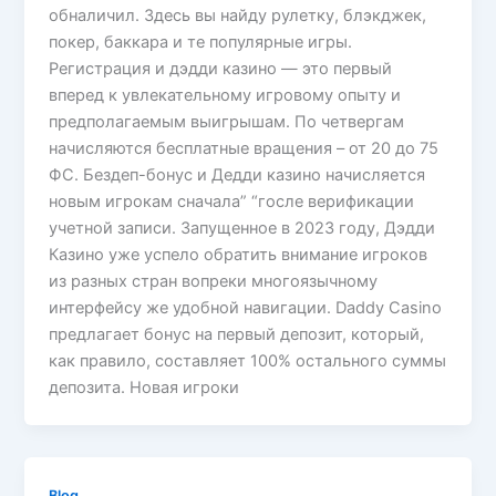
обналичил. Здесь вы найду рулетку, блэкджек,
покер, баккара и те популярные игры.
Регистрация и дэдди казино — это первый
вперед к увлекательному игровому опыту и
предполагаемым выигрышам. По четвергам
начисляются бесплатные вращения – от 20 до 75
ФС. Бездеп-бонус и Дедди казино начисляется
новым игрокам сначала” “госле верификации
учетной записи. Запущенное в 2023 году, Дэдди
Казино уже успело обратить внимание игроков
из разных стран вопреки многоязычному
интерфейсу же удобной навигации. Daddy Casino
предлагает бонус на первый депозит, который,
как правило, составляет 100% остального суммы
депозита. Новая игроки
Blog