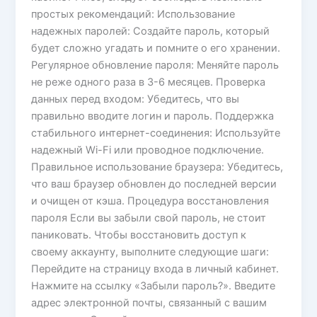
простых рекомендаций: Использование
надежных паролей: Создайте пароль, который
будет сложно угадать и помните о его хранении.
Регулярное обновление пароля: Меняйте пароль
не реже одного раза в 3-6 месяцев. Проверка
данных перед входом: Убедитесь, что вы
правильно вводите логин и пароль. Поддержка
стабильного интернет-соединения: Используйте
надежный Wi-Fi или проводное подключение.
Правильное использование браузера: Убедитесь,
что ваш браузер обновлен до последней версии
и очищен от кэша. Процедура восстановления
пароля Если вы забыли свой пароль, не стоит
паниковать. Чтобы восстановить доступ к
своему аккаунту, выполните следующие шаги:
Перейдите на страницу входа в личный кабинет.
Нажмите на ссылку «Забыли пароль?». Введите
адрес электронной почты, связанный с вашим