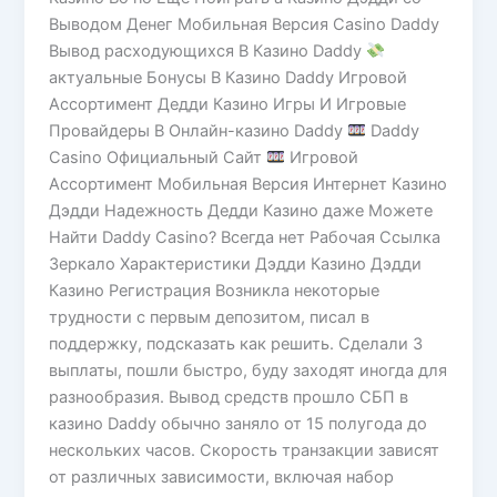
Выводом Денег Мобильная Версия Casino Daddy
Вывод расходующихся В Казино Daddy
актуальные Бонусы В Казино Daddy Игровой
Ассортимент Дедди Казино Игры И Игровые
Провайдеры В Онлайн-казино Daddy
Daddy
Casino Официальный Сайт
Игровой
Ассортимент Мобильная Версия Интернет Казино
Дэдди Надежность Дедди Казино даже Можете
Найти Daddy Casino? Всегда нет Рабочая Ссылка
Зеркало Характеристики Дэдди Казино Дэдди
Казино Регистрация Возникла некоторые
трудности с первым депозитом, писал в
поддержку, подсказать как решить. Сделали 3
выплаты, пошли быстро, буду заходят иногда для
разнообразия. Вывод средств прошло СБП в
казино Daddy обычно заняло от 15 полугода до
нескольких часов. Скорость транзакции зависят
от различных зависимости, включая набор