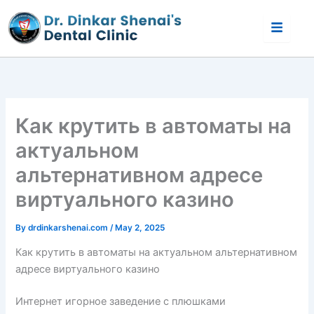
Skip
to
content
Как крутить в автоматы на
актуальном
альтернативном адресе
виртуального казино
By
drdinkarshenai.com
/
May 2, 2025
Как крутить в автоматы на актуальном альтернативном
адресе виртуального казино
Интернет игорное заведение с плюшками