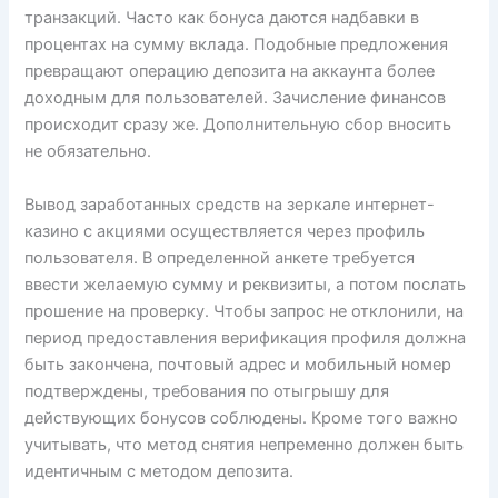
транзакций. Часто как бонуса даются надбавки в
процентах на сумму вклада. Подобные предложения
превращают операцию депозита на аккаунта более
доходным для пользователей. Зачисление финансов
происходит сразу же. Дополнительную сбор вносить
не обязательно.
Вывод заработанных средств на зеркале интернет-
казино с акциями осуществляется через профиль
пользователя. В определенной анкете требуется
ввести желаемую сумму и реквизиты, а потом послать
прошение на проверку. Чтобы запрос не отклонили, на
период предоставления верификация профиля должна
быть закончена, почтовый адрес и мобильный номер
подтверждены, требования по отыгрышу для
действующих бонусов соблюдены. Кроме того важно
учитывать, что метод снятия непременно должен быть
идентичным с методом депозита.