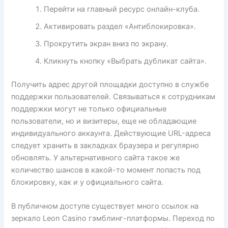
Перейти на главный ресурс онлайн-клуба.
Активировать раздел «Антиблокировка».
Прокрутить экран вниз по экрану.
Кликнуть кнопку «Выбрать дубликат сайта».
Получить адрес другой площадки доступно в службе
поддержки пользователей. Связываться к сотрудникам
поддержки могут не только официальные
пользователи, но и визитеры, еще не обладающие
индивидуального аккаунта. Действующие URL-адреса
следует хранить в закладках браузера и регулярно
обновлять. У альтернативного сайта такое же
количество шансов в какой-то момент попасть под
блокировку, как и у официального сайта.
В публичном доступе существует много ссылок на
зеркало Leon Casino гэмблинг-платформы. Переход по