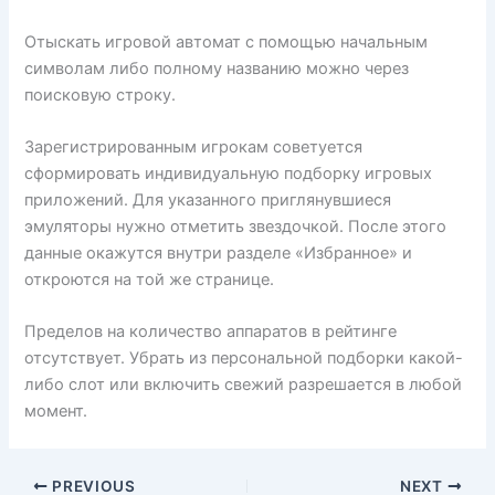
Отыскать игровой автомат с помощью начальным
символам либо полному названию можно через
поисковую строку.
Зарегистрированным игрокам советуется
сформировать индивидуальную подборку игровых
приложений. Для указанного приглянувшиеся
эмуляторы нужно отметить звездочкой. После этого
данные окажутся внутри разделе «Избранное» и
откроются на той же странице.
Пределов на количество аппаратов в рейтинге
отсутствует. Убрать из персональной подборки какой-
либо слот или включить свежий разрешается в любой
момент.
PREVIOUS
NEXT