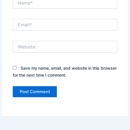
Email*
Website
Save my name, email, and website in this browser
for the next time I comment.