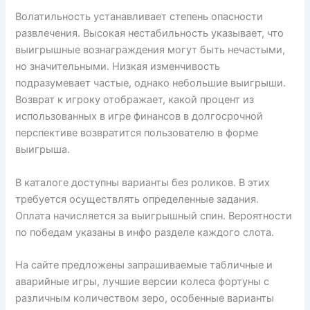
Волатильность устанавливает степень опасности
развлечения. Высокая нестабильность указывает, что
выигрышные вознаграждения могут быть нечастыми,
но значительными. Низкая изменчивость
подразумевает частые, однако небольшие выигрыши.
Возврат к игроку отображает, какой процент из
использованных в игре финансов в долгосрочной
перспективе возвратится пользователю в форме
выигрыша.
В каталоге доступны варианты без роликов. В этих
требуется осуществлять определенные задания.
Оплата начисляется за выигрышный спин. Вероятности
по победам указаны в инфо разделе каждого слота.
На сайте предложены запрашиваемые табличные и
аварийные игры, лучшие версии колеса фортуны с
различным количеством зеро, особенные варианты