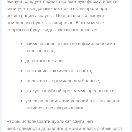
аккаунт, следует перейти во входную форму, ввести
свои учетные данные, которые вы выбрали при
регистрации аккаунта. Персональный аккаунт
немедленно будет активирован. В этом месте
корректно будут видны указанные данные:
наименование, отчество и фамильное имя
пользователя;
денежные детали
состояние фактического счёта;
средства на премиальном балансе;
статус в клубной программе преданности;
успех по реализации условий отыгрыша для
активного вознаграждения.
Чтобы использовать дубликат сайта, нет
необходимости добавлять и монтировать любые софт,