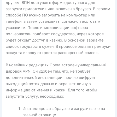
другим. ВПН доступен в форме доступного для
загрузки приложения или включен в браузер. В первом
способе ПО нужно загрузить на компьютер или
телефон, а затем установить, согласно текстовым
указаниям. После инициализации софтвера
пользователь подберет государство, через которое
будет открыт доступ в казино. В основной варианте
список государств сужен. В процессе оплаты премиум-
аккаунта игроку откроется расширенный список.
В новейших редакциях Opera встроен универсальный
даровой VPN. Он удобен тем, что, не требует
дополнительной инсталляции, прочно шифрует
выходящий поток данных и охраняет личную
информацию от чтения и кражи. Для того чтобы
запустить услугу, необходимо:
Инсталлировать браузер и загрузить его на
главной странице.