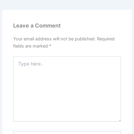
Leave a Comment
Your email address will not be published.
Required
fields are marked
*
Type
here..
Name*