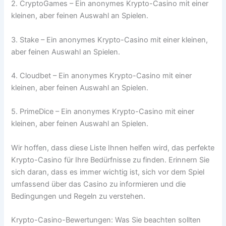
2. CryptoGames – Ein anonymes Krypto-Casino mit einer
kleinen, aber feinen Auswahl an Spielen.
3. Stake – Ein anonymes Krypto-Casino mit einer kleinen,
aber feinen Auswahl an Spielen.
4. Cloudbet – Ein anonymes Krypto-Casino mit einer
kleinen, aber feinen Auswahl an Spielen.
5. PrimeDice – Ein anonymes Krypto-Casino mit einer
kleinen, aber feinen Auswahl an Spielen.
Wir hoffen, dass diese Liste Ihnen helfen wird, das perfekte
Krypto-Casino für Ihre Bedürfnisse zu finden. Erinnern Sie
sich daran, dass es immer wichtig ist, sich vor dem Spiel
umfassend über das Casino zu informieren und die
Bedingungen und Regeln zu verstehen.
Krypto-Casino-Bewertungen: Was Sie beachten sollten