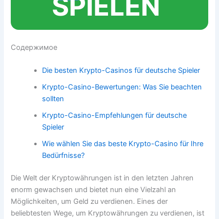
SPIELEN
Содержимое
Die besten Krypto-Casinos für deutsche Spieler
Krypto-Casino-Bewertungen: Was Sie beachten
sollten
Krypto-Casino-Empfehlungen für deutsche
Spieler
Wie wählen Sie das beste Krypto-Casino für Ihre
Bedürfnisse?
Die Welt der Kryptowährungen ist in den letzten Jahren
enorm gewachsen und bietet nun eine Vielzahl an
Möglichkeiten, um Geld zu verdienen. Eines der
beliebtesten Wege, um Kryptowährungen zu verdienen, ist