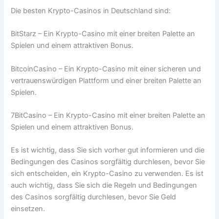
Die besten Krypto-Casinos in Deutschland sind:
BitStarz – Ein Krypto-Casino mit einer breiten Palette an
Spielen und einem attraktiven Bonus.
BitcoinCasino – Ein Krypto-Casino mit einer sicheren und
vertrauenswürdigen Plattform und einer breiten Palette an
Spielen.
7BitCasino – Ein Krypto-Casino mit einer breiten Palette an
Spielen und einem attraktiven Bonus.
Es ist wichtig, dass Sie sich vorher gut informieren und die
Bedingungen des Casinos sorgfältig durchlesen, bevor Sie
sich entscheiden, ein Krypto-Casino zu verwenden. Es ist
auch wichtig, dass Sie sich die Regeln und Bedingungen
des Casinos sorgfältig durchlesen, bevor Sie Geld
einsetzen.