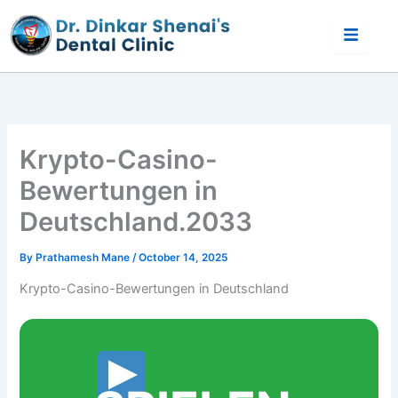
Skip
to
content
Krypto-Casino-
Bewertungen in
Deutschland.2033
By
Prathamesh Mane
/
October 14, 2025
Krypto-Casino-Bewertungen in Deutschland