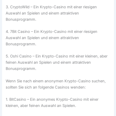
3. CryptoWild – Ein Krypto-Casino mit einer riesigen
Auswahl an Spielen und einem attraktiven
Bonusprogramm.
4. 7Bit Casino – Ein Krypto-Casino mit einer riesigen
Auswahl an Spielen und einem attraktiven
Bonusprogramm.
5. Oshi Casino – Ein Krypto-Casino mit einer kleinen, aber
feinen Auswahl an Spielen und einem attraktiven
Bonusprogramm.
Wenn Sie nach einem anonymen Krypto-Casino suchen,
sollten Sie sich an folgende Casinos wenden:
1. BitCasino – Ein anonymes Krypto-Casino mit einer
kleinen, aber feinen Auswahl an Spielen.