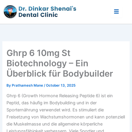
Skip
to
content
Ghrp 6 10mg St
Biotechnology – Ein
Überblick für Bodybuilder
By
Prathamesh Mane
/
October 13, 2025
Ghrp 6 (Growth Hormone Releasing Peptide 6) ist ein
Peptid, das häufig im Bodybuilding und in der
Sporternährung verwendet wird. Es stimuliert die
Freisetzung von Wachstumshormonen und kann potenziell
die Muskelmasse und die allgemeine körperliche
Leistungsfähigkeit verbessern. Viele Sportler und