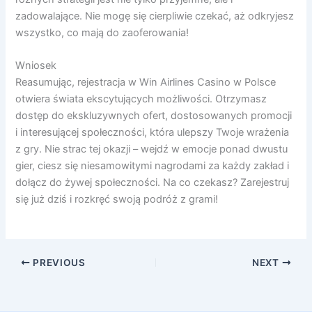
zadowalające. Nie mogę się cierpliwie czekać, aż odkryjesz
wszystko, co mają do zaoferowania!
Wniosek
Reasumując, rejestracja w Win Airlines Casino w Polsce
otwiera świata ekscytujących możliwości. Otrzymasz
dostęp do ekskluzywnych ofert, dostosowanych promocji
i interesującej społeczności, która ulepszy Twoje wrażenia
z gry. Nie strac tej okazji – wejdź w emocje ponad dwustu
gier, ciesz się niesamowitymi nagrodami za każdy zakład i
dołącz do żywej społeczności. Na co czekasz? Zarejestruj
się już dziś i rozkręć swoją podróż z grami!
PREVIOUS
NEXT