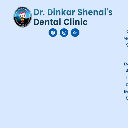
F
I
G
C
a
n
o
M
c
s
o
e
t
g
b
a
l
o
g
e
o
r
-
k
a
p
E
m
l
u
s
-
g
C
E