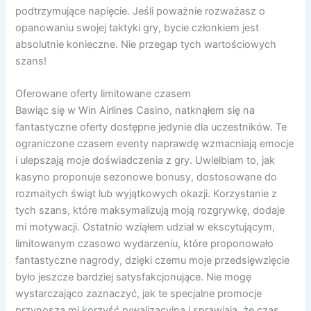
podtrzymujące napięcie. Jeśli poważnie rozważasz o
opanowaniu swojej taktyki gry, bycie członkiem jest
absolutnie konieczne. Nie przegap tych wartościowych
szans!
Oferowane oferty limitowane czasem
Bawiąc się w Win Airlines Casino, natknąłem się na
fantastyczne oferty dostępne jedynie dla uczestników. Te
ograniczone czasem eventy naprawdę wzmacniają emocje
i ulepszają moje doświadczenia z gry. Uwielbiam to, jak
kasyno proponuje sezonowe bonusy, dostosowane do
rozmaitych świąt lub wyjątkowych okazji. Korzystanie z
tych szans, które maksymalizują moją rozgrywkę, dodaje
mi motywacji. Ostatnio wziąłem udział w ekscytującym,
limitowanym czasowo wydarzeniu, które proponowało
fantastyczne nagrody, dzięki czemu moje przedsięwzięcie
było jeszcze bardziej satysfakcjonujące. Nie mogę
wystarczająco zaznaczyć, jak te specjalne promocje
przynoszą mi korzyść rywalizacyjną i sprawiają, że czas