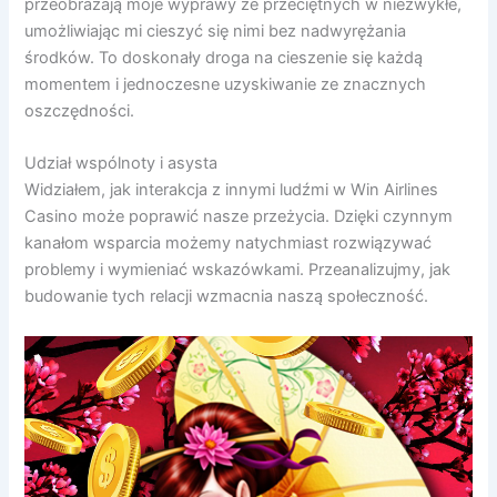
przeobrażają moje wyprawy ze przeciętnych w niezwykłe,
umożliwiając mi cieszyć się nimi bez nadwyrężania
środków. To doskonały droga na cieszenie się każdą
momentem i jednoczesne uzyskiwanie ze znacznych
oszczędności.
Udział wspólnoty i asysta
Widziałem, jak interakcja z innymi ludźmi w Win Airlines
Casino może poprawić nasze przeżycia. Dzięki czynnym
kanałom wsparcia możemy natychmiast rozwiązywać
problemy i wymieniać wskazówkami. Przeanalizujmy, jak
budowanie tych relacji wzmacnia naszą społeczność.