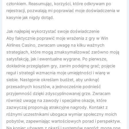
członkiem. Reasumując, korzyści, które odkrywam po
rejestracji, pozwalają mi poprawiać moje doświadczenia w
kasynie jak nigdy dotąd.
Jak najlepiej wykorzystać swoje doświadczenie
Aby faktycznie poprawić moje wrażenia z gry w Win
Airlines Casino, zwracam uwagę na kilku ważnych
strategiach, które mogą zmaksymalizować zarówno moją
satysfakcję, jak i ewentualne wygrane. Po pierwsze,
dokładnie przeglądam gry, zanim podejmę grać; pojęcie
reguł i strategii wzmacnia moje umiejętności i wiarę w
siebie. Następnie określam budżet, aby uniknąć
przesadnych kosztów, a jednocześnie podnieść
przyjemność dzięki zdyscyplinowanej grze. Zwracam
również uwagę na zawody i specjalne okazje, które
zazwyczaj proponują atrakcyjne nagrody. Kontakt z
różnymi uczestnikami ubogaca wymiar społeczny moich
pobytów, zapewniając wartościowych porad i perspektyw.
Na koniec używam z okazji i systemów nagród; mogą one