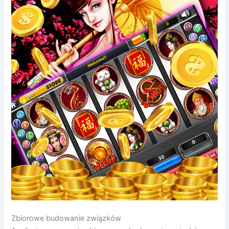
Zbiorowe budowanie związków