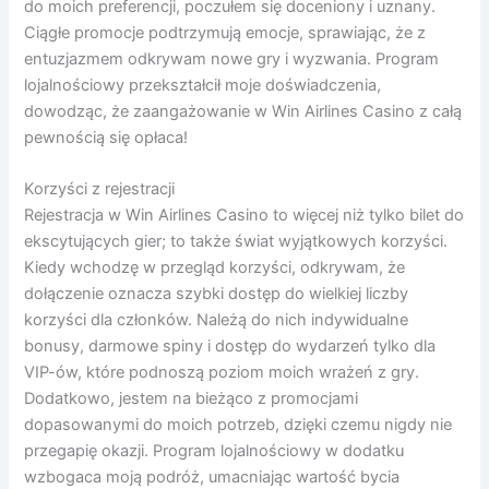
do moich preferencji, poczułem się doceniony i uznany.
Ciągłe promocje podtrzymują emocje, sprawiając, że z
entuzjazmem odkrywam nowe gry i wyzwania. Program
lojalnościowy przekształcił moje doświadczenia,
dowodząc, że zaangażowanie w Win Airlines Casino z całą
pewnością się opłaca!
Korzyści z rejestracji
Rejestracja w Win Airlines Casino to więcej niż tylko bilet do
ekscytujących gier; to także świat wyjątkowych korzyści.
Kiedy wchodzę w przegląd korzyści, odkrywam, że
dołączenie oznacza szybki dostęp do wielkiej liczby
korzyści dla członków. Należą do nich indywidualne
bonusy, darmowe spiny i dostęp do wydarzeń tylko dla
VIP-ów, które podnoszą poziom moich wrażeń z gry.
Dodatkowo, jestem na bieżąco z promocjami
dopasowanymi do moich potrzeb, dzięki czemu nigdy nie
przegapię okazji. Program lojalnościowy w dodatku
wzbogaca moją podróż, umacniając wartość bycia