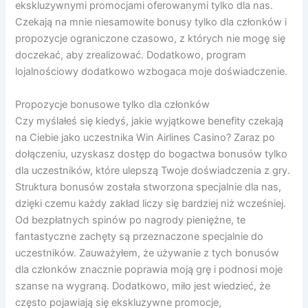
ekskluzywnymi promocjami oferowanymi tylko dla nas.
Czekają na mnie niesamowite bonusy tylko dla członków i
propozycje ograniczone czasowo, z których nie mogę się
doczekać, aby zrealizować. Dodatkowo, program
lojalnościowy dodatkowo wzbogaca moje doświadczenie.
Propozycje bonusowe tylko dla członków
Czy myślałeś się kiedyś, jakie wyjątkowe benefity czekają
na Ciebie jako uczestnika Win Airlines Casino? Zaraz po
dołączeniu, uzyskasz dostęp do bogactwa bonusów tylko
dla uczestników, które ulepszą Twoje doświadczenia z gry.
Struktura bonusów została stworzona specjalnie dla nas,
dzięki czemu każdy zakład liczy się bardziej niż wcześniej.
Od bezpłatnych spinów po nagrody pieniężne, te
fantastyczne zachęty są przeznaczone specjalnie do
uczestników. Zauważyłem, że używanie z tych bonusów
dla członków znacznie poprawia moją grę i podnosi moje
szanse na wygraną. Dodatkowo, miło jest wiedzieć, że
często pojawiają się ekskluzywne promocje,