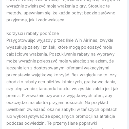
wyraźnie zwiększyć moje wrażenia z gry. Stosując te
metody, upewniam się, że każda pobyt będzie zarówno
przyjemna, jak i zadowalająca.
Korzyści i rabaty podróżne
Przygotowując wyjazdy przez linie Win Airlines, zwykle
wyszukuję zalety i zniżek, które mogą polepszyć moje
całościowe wrażenia. Poszukiwanie rabaty na wyprawy
może wyraźnie polepszyć moje wakacje; znalazłem, że
łączenie ich z dostosowanymi ofertami wakacyjnymi
przedstawia wyjątkową korzyść. Bez względu na to, czy
chodzi o rabaty cen biletów lotniczych, gratisowe dania,
czy ulepszenie standardu hotelu, wszystkie zaleta jest jak
premia. Przeważnie używam z wyjątkowych ofert, aby
oszczędzić na ekstra przyjemnościach. Na przykład
uwielbiam zwiedzać lokalne zabytki w tańszych opłatach
lub wykorzystywać ze specjalnych promocji na atrakcje
podczas odwiedzin. Te przemyślane poprawki