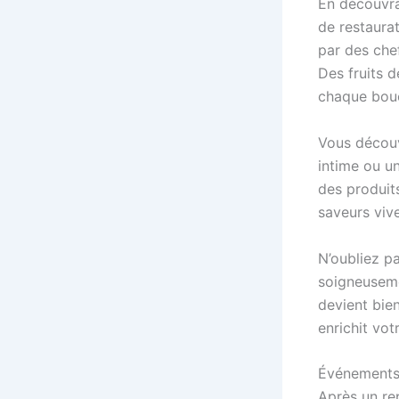
En découvra
de restaura
par des chef
Des fruits d
chaque bouc
Vous découv
intime ou u
des produits
saveurs vive
N’oubliez p
soigneuseme
devient bien
enrichit vot
Événements 
Après un re