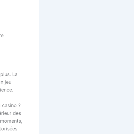
re
plus. La
un jeu
ience.
u casino ?
érieur des
s moments,
torisées