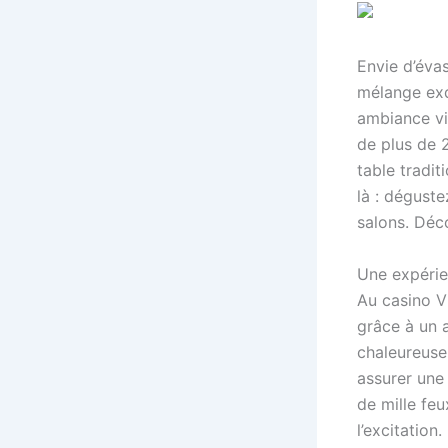
Envie d’éva
mélange exq
ambiance vi
de plus de 
table tradit
là : dégust
salons. Déc
Une expérie
Au casino V
grâce à un 
chaleureuse
assurer une 
de mille fe
l’excitation