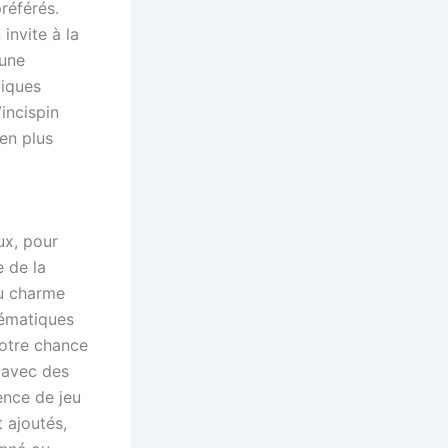
référés.
invite à la
 une
tiques
incispin
en plus
ux, pour
e de la
au charme
hématiques
votre chance
 avec des
ence de jeu
 ajoutés,