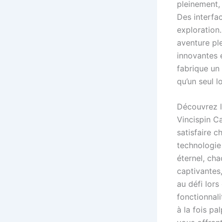
pleinement,
Des interfac
exploration
aventure pl
innovantes e
fabrique un
qu’un seul lo
Découvrez la
Vincispin C
satisfaire 
technologie
éternel, ch
captivantes
au défi lor
fonctionnali
à la fois pa