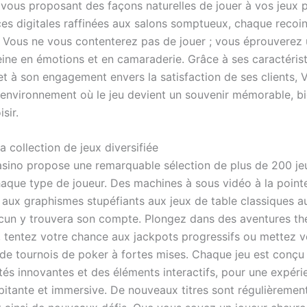
 vous proposant des façons naturelles de jouer à vos jeux p
es digitales raffinées aux salons somptueux, chaque recoin 
. Vous ne vous contenterez pas de jouer ; vous éprouverez
eine en émotions et en camaraderie. Grâce à ses caractéris
t à son engagement envers la satisfaction de ses clients, V
 environnement où le jeu devient un souvenir mémorable, bi
isir.
 collection de jeux diversifiée
asino propose une remarquable sélection de plus de 200 je
chaque type de joueur. Des machines à sous vidéo à la point
 aux graphismes stupéfiants aux jeux de table classiques 
acun y trouvera son compte. Plongez dans des aventures t
, tentez votre chance aux jackpots progressifs ou mettez 
s de tournois de poker à fortes mises. Chaque jeu est conçu
tés innovantes et des éléments interactifs, pour une expéri
lpitante et immersive. De nouveaux titres sont régulièrement