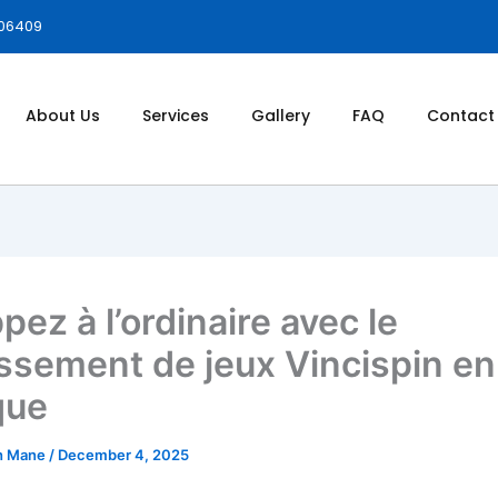
006409
About Us
Services
Gallery
FAQ
Contact
ez à l’ordinaire avec le
issement de jeux Vincispin en
que
h Mane
/
December 4, 2025