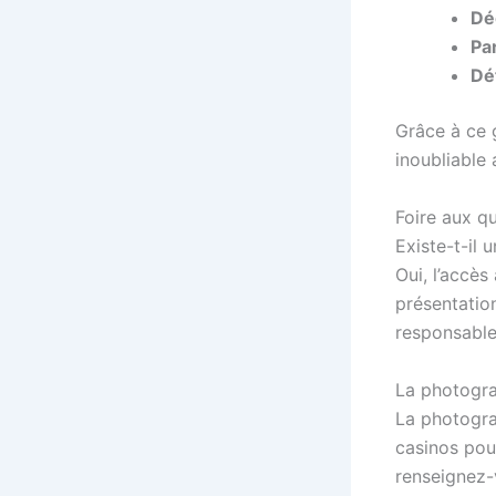
Dé
Pa
Dé
Grâce à ce g
inoubliable 
Foire aux q
Existe-t-il 
Oui, l’accès
présentation
responsable
La photograp
La photograp
casinos pou
renseignez-