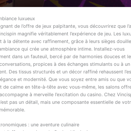
mbiance luxueux
ignant de l’offre de jeux palpitante, vous découvrirez que l
ncispin magnifie véritablement l’expérience de jeu. Les lux
t à la détente avec raffinement, grâce à leurs sièges douille
’ambiance qui crée une atmosphère intime. Installez-vous
ment dans un fauteuil, bercé par de harmonies douces et 
 conversations, propices à des échanges stimulants ou à 
t. Des tissus structurés et un décor raffiné rehaussent l’es
légance et modernité. Que vous soyez entre amis ou que vo
 de calme en tête-à-tête avec vous-même, les salons offr
 accompagne à merveille l’excitation du casino. Chez Vincis
n’est pas un détail, mais une composante essentielle de vot
 mémorable.
tronomiques : une aventure culinaire