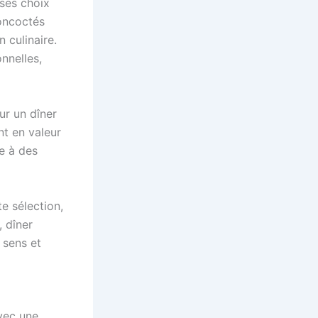
ses choix
concoctés
 culinaire.
nnelles,
ur un dîner
nt en valeur
ce à des
e sélection,
 dîner
 sens et
avec une