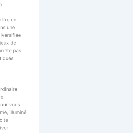
offre un
ans une
iversifiée
jeux de
arrête pas
tiqués
rdinaire
re
pour vous
mé, illuminé
cite
iver