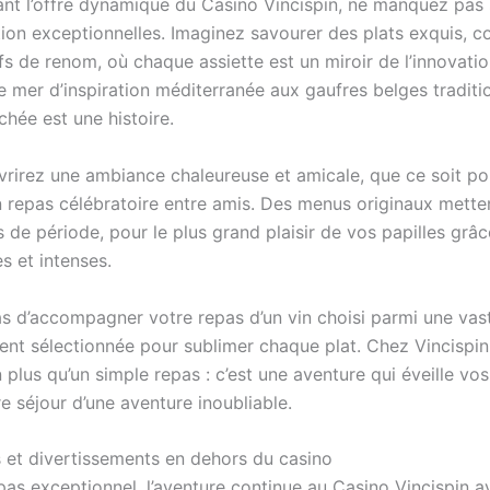
nt l’offre dynamique du Casino Vincispin, ne manquez pas 
tion exceptionnelles. Imaginez savourer des plats exquis, 
s de renom, où chaque assiette est un miroir de l’innovation
e mer d’inspiration méditerranée aux gaufres belges traditio
hée est une histoire.
rirez une ambiance chaleureuse et amicale, que ce soit po
n repas célébratoire entre amis. Des menus originaux mette
 de période, pour le plus grand plaisir de vos papilles grâ
s et intenses.
as d’accompagner votre repas d’un vin choisi parmi une vast
nt sélectionnée pour sublimer chaque plat. Chez Vincispin,
 plus qu’un simple repas : c’est une aventure qui éveille vos
re séjour d’une aventure inoubliable.
et divertissements en dehors du casino
pas exceptionnel, l’aventure continue au Casino Vincispin 