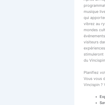
programmati
musique liv
qui apporten
vibrez au 
mondes cultu
événements 
visiteurs d
expériences 
stimuleront
du Vincispi
Planifiez vo
Vous vous d
Vincispin ?
Ex
Sa