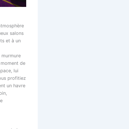
’atmosphère
ueux salons
ts et à un
le murmure
un moment de
pace, lui
us profitiez
ent un havre
pin,
re