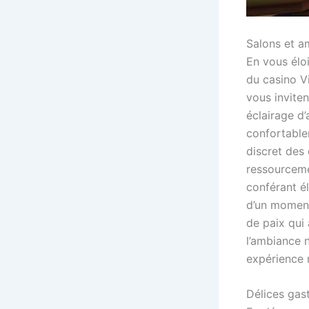
Salons et a
En vous élo
du casino Vi
vous inviten
éclairage d
confortable
discret des
ressourcemen
conférant é
d’un moment
de paix qui
l’ambiance 
expérience
Délices gas