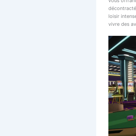
vous offran
décontracté,
loisir inte
vivre des av