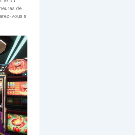
onné ou
 heures de
parez-vous à