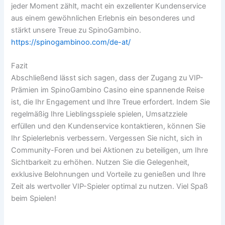
jeder Moment zählt, macht ein exzellenter Kundenservice
aus einem gewöhnlichen Erlebnis ein besonderes und
stärkt unsere Treue zu SpinoGambino.
https://spinogambinoo.com/de-at/
Fazit
Abschließend lässt sich sagen, dass der Zugang zu VIP-
Prämien im SpinoGambino Casino eine spannende Reise
ist, die Ihr Engagement und Ihre Treue erfordert. Indem Sie
regelmäßig Ihre Lieblingsspiele spielen, Umsatzziele
erfüllen und den Kundenservice kontaktieren, können Sie
Ihr Spielerlebnis verbessern. Vergessen Sie nicht, sich in
Community-Foren und bei Aktionen zu beteiligen, um Ihre
Sichtbarkeit zu erhöhen. Nutzen Sie die Gelegenheit,
exklusive Belohnungen und Vorteile zu genießen und Ihre
Zeit als wertvoller VIP-Spieler optimal zu nutzen. Viel Spaß
beim Spielen!