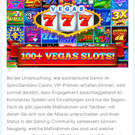
Bei der Untersuchung, wie austrianische Gamer im
SpinoGambino Casino VIP-Prämien erhalten können, wird
schnell deutlich, dass Engagement ausschlaggebend ist.
Konstantes Spielen und Einzahlungen sind nur der Beginn.
Doch es gibt spezielle Maßnahmen und Taktiken, mit
denen Sie sich von der Masse unterscheiden und Ihren
Status in der Gaming-Community verbessern können.
Neugierig, welche Maßnahmen das sind und welche