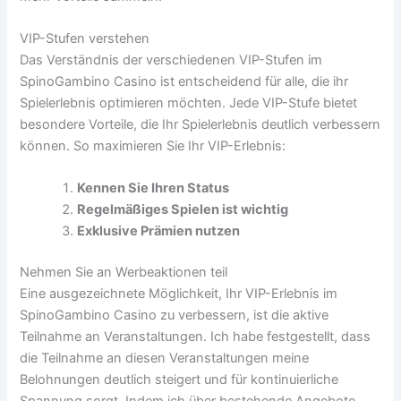
VIP-Stufen verstehen
Das Verständnis der verschiedenen VIP-Stufen im
SpinoGambino Casino ist entscheidend für alle, die ihr
Spielerlebnis optimieren möchten. Jede VIP-Stufe bietet
besondere Vorteile, die Ihr Spielerlebnis deutlich verbessern
können. So maximieren Sie Ihr VIP-Erlebnis:
Kennen Sie Ihren Status
Regelmäßiges Spielen ist wichtig
Exklusive Prämien nutzen
Nehmen Sie an Werbeaktionen teil
Eine ausgezeichnete Möglichkeit, Ihr VIP-Erlebnis im
SpinoGambino Casino zu verbessern, ist die aktive
Teilnahme an Veranstaltungen. Ich habe festgestellt, dass
die Teilnahme an diesen Veranstaltungen meine
Belohnungen deutlich steigert und für kontinuierliche