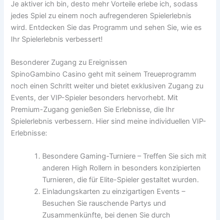
Je aktiver ich bin, desto mehr Vorteile erlebe ich, sodass
jedes Spiel zu einem noch aufregenderen Spielerlebnis
wird. Entdecken Sie das Programm und sehen Sie, wie es
Ihr Spielerlebnis verbessert!
Besonderer Zugang zu Ereignissen
SpinoGambino Casino geht mit seinem Treueprogramm
noch einen Schritt weiter und bietet exklusiven Zugang zu
Events, der VIP-Spieler besonders hervorhebt. Mit
Premium-Zugang genießen Sie Erlebnisse, die Ihr
Spielerlebnis verbessern. Hier sind meine individuellen VIP-
Erlebnisse:
Besondere Gaming-Turniere – Treffen Sie sich mit
anderen High Rollern in besonders konzipierten
Turnieren, die für Elite-Spieler gestaltet wurden.
Einladungskarten zu einzigartigen Events –
Besuchen Sie rauschende Partys und
Zusammenkünfte, bei denen Sie durch