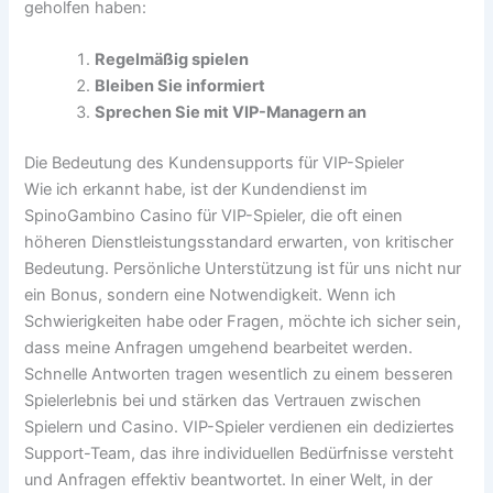
geholfen haben:
Regelmäßig spielen
Bleiben Sie informiert
Sprechen Sie mit VIP-Managern an
Die Bedeutung des Kundensupports für VIP-Spieler
Wie ich erkannt habe, ist der Kundendienst im
SpinoGambino Casino für VIP-Spieler, die oft einen
höheren Dienstleistungsstandard erwarten, von kritischer
Bedeutung. Persönliche Unterstützung ist für uns nicht nur
ein Bonus, sondern eine Notwendigkeit. Wenn ich
Schwierigkeiten habe oder Fragen, möchte ich sicher sein,
dass meine Anfragen umgehend bearbeitet werden.
Schnelle Antworten tragen wesentlich zu einem besseren
Spielerlebnis bei und stärken das Vertrauen zwischen
Spielern und Casino. VIP-Spieler verdienen ein dediziertes
Support-Team, das ihre individuellen Bedürfnisse versteht
und Anfragen effektiv beantwortet. In einer Welt, in der