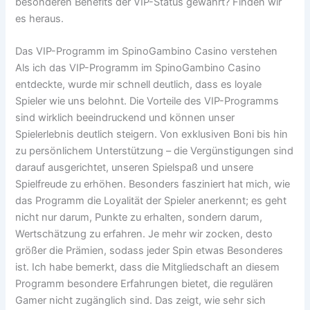
besonderen Benefits der VIP-Status gewährt? Finden wir
es heraus.
Das VIP-Programm im SpinoGambino Casino verstehen
Als ich das VIP-Programm im SpinoGambino Casino
entdeckte, wurde mir schnell deutlich, dass es loyale
Spieler wie uns belohnt. Die Vorteile des VIP-Programms
sind wirklich beeindruckend und können unser
Spielerlebnis deutlich steigern. Von exklusiven Boni bis hin
zu persönlichem Unterstützung – die Vergünstigungen sind
darauf ausgerichtet, unseren Spielspaß und unsere
Spielfreude zu erhöhen. Besonders fasziniert hat mich, wie
das Programm die Loyalität der Spieler anerkennt; es geht
nicht nur darum, Punkte zu erhalten, sondern darum,
Wertschätzung zu erfahren. Je mehr wir zocken, desto
größer die Prämien, sodass jeder Spin etwas Besonderes
ist. Ich habe bemerkt, dass die Mitgliedschaft an diesem
Programm besondere Erfahrungen bietet, die regulären
Gamer nicht zugänglich sind. Das zeigt, wie sehr sich