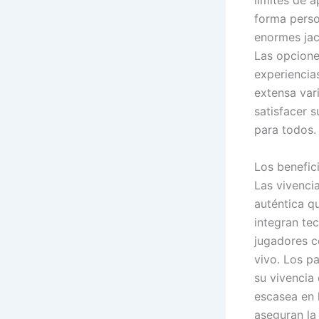
límites de 
forma perso
enormes jac
Las opcione
experiencias
extensa vari
satisfacer 
para todos.
Los benefic
Las vivenci
auténtica qu
integran te
jugadores c
vivo. Los pa
su vivencia
escasea en
aseguran la