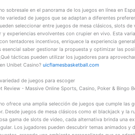
no sobresale en el panorama de los juegos en línea en Esp
te variedad de juegos que se adaptan a diferentes preferen
ueden seleccionar entre juegos de mesa clásicos, slots de
 y experiencias envolventes con crupier en vivo. Esta varia
on tentadores incentivos, enriquece la experiencia general
 esencial saber gestionar la propuesta y optimizar las posi
¿Qué tácticas pueden utilizar los jugadores para aprovech
 en Unibet Casino?
uicflamesbasketball.com
variedad de juegos para escoger
no ofrece una amplia selección de juegos que cumple las g
r. Desde juegos de mesa clásicos como el blackjack y la ru
sa gama de slots de video, cada alternativa brinda una ex
ngular. Los jugadores pueden descubrir temas animados y d