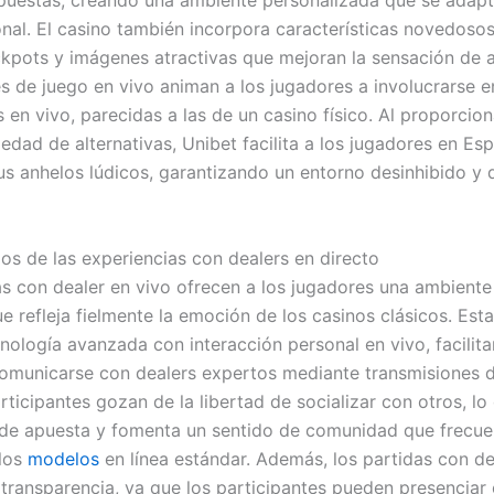
apuestas, creando una ambiente personalizada que se adapt
nal. El casino también incorpora características novedoso
kpots y imágenes atractivas que mejoran la sensación de a
s de juego en vivo animan a los jugadores a involucrarse e
 en vivo, parecidas a las de un casino físico. Al proporcion
edad de alternativas, Unibet facilita a los jugadores en Es
sus anhelos lúdicos, garantizando un entorno desinhibido y 
ios de las experiencias con dealers en directo
as con dealer en vivo ofrecen a los jugadores una ambiente
e refleja fielmente la emoción de los casinos clásicos. Est
cnología avanzada con interacción personal en vivo, facilita
omunicarse con dealers expertos mediante transmisiones 
rticipantes gozan de la libertad de socializar con otros, l
 de apuesta y fomenta un sentido de comunidad que frecu
 los
modelos
en línea estándar. Además, los partidas con de
 transparencia, ya que los participantes pueden presenciar