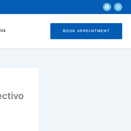
F
I
a
n
c
s
e
t
b
a
o
g
o
r
 Us
BOOK APPOINTMENT
k
a
m
ctivo