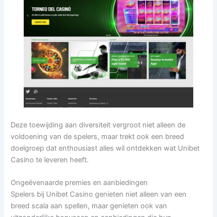
Deze toewijding aan diversiteit vergroot niet alleen de
voldoening van de spelers, maar trekt ook een breed
doelgroep dat enthousiast alles wil ontdekken wat Unibet
Casino te leveren heeft.
Ongeëvenaarde premies en aanbiedingen
Spelers bij Unibet Casino genieten niet alleen van een
breed scala aan spellen, maar genieten ook van