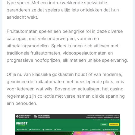
type speler. Met een indrukwekkende spelvariatie
garanderen ze dat spelers altijd iets ontdekken dat hun
aandacht wekt.
Fruitautomaten spelen een belangrijke rol in deze diverse
catalogus, met vele onderwerpen, vormen en
uitbetalingsmodellen. Spelers kunnen zich uitleven met
traditionele fruitautomaten, videospeelautomaten en
progressieve hoofdprijzen, elk met een unieke spelervaring.
Of je nu van klassieke gokkasten houdt of van moderne,
geanimeerde fruitautomaten met meeslepende plots, er is
voor iedereen wat wils. Bovendien actualiseert het casino
regelmatig zijn collectie met verse namen die de spanning
erin behouden.