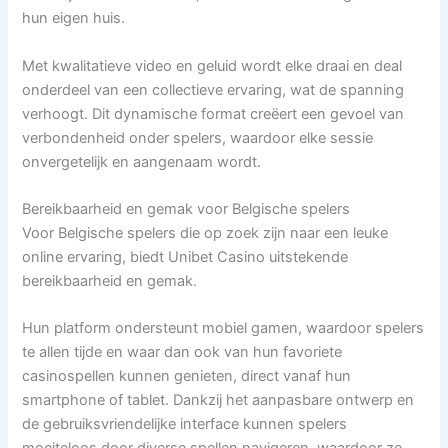
hun eigen huis.
Met kwalitatieve video en geluid wordt elke draai en deal
onderdeel van een collectieve ervaring, wat de spanning
verhoogt. Dit dynamische format creëert een gevoel van
verbondenheid onder spelers, waardoor elke sessie
onvergetelijk en aangenaam wordt.
Bereikbaarheid en gemak voor Belgische spelers
Voor Belgische spelers die op zoek zijn naar een leuke
online ervaring, biedt Unibet Casino uitstekende
bereikbaarheid en gemak.
Hun platform ondersteunt mobiel gamen, waardoor spelers
te allen tijde en waar dan ook van hun favoriete
casinospellen kunnen genieten, direct vanaf hun
smartphone of tablet. Dankzij het aanpasbare ontwerp en
de gebruiksvriendelijke interface kunnen spelers