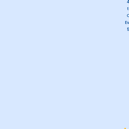
s
-
g
C
E