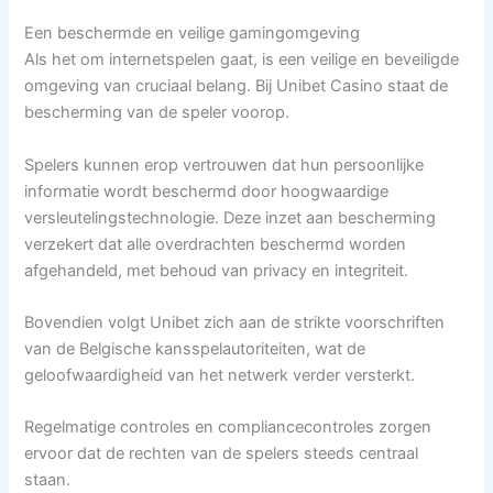
Een beschermde en veilige gamingomgeving
Als het om internetspelen gaat, is een veilige en beveiligde
omgeving van cruciaal belang. Bij Unibet Casino staat de
bescherming van de speler voorop.
Spelers kunnen erop vertrouwen dat hun persoonlijke
informatie wordt beschermd door hoogwaardige
versleutelingstechnologie. Deze inzet aan bescherming
verzekert dat alle overdrachten beschermd worden
afgehandeld, met behoud van privacy en integriteit.
Bovendien volgt Unibet zich aan de strikte voorschriften
van de Belgische kansspelautoriteiten, wat de
geloofwaardigheid van het netwerk verder versterkt.
Regelmatige controles en compliancecontroles zorgen
ervoor dat de rechten van de spelers steeds centraal
staan.