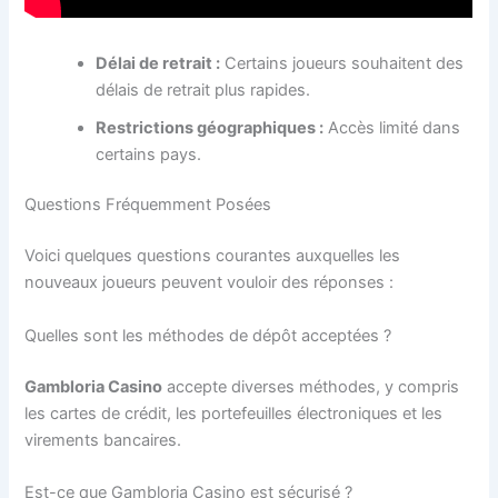
Délai de retrait :
Certains joueurs souhaitent des
délais de retrait plus rapides.
Restrictions géographiques :
Accès limité dans
certains pays.
Questions Fréquemment Posées
Voici quelques questions courantes auxquelles les
nouveaux joueurs peuvent vouloir des réponses :
Quelles sont les méthodes de dépôt acceptées ?
Gambloria Casino
accepte diverses méthodes, y compris
les cartes de crédit, les portefeuilles électroniques et les
virements bancaires.
Est-ce que Gambloria Casino est sécurisé ?