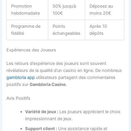
Promotion
50% jusqu’à
Déposez au
hebdomadaire
100€
moins 20€
Programme de
Points
Après 10
fidélité
échangeables
dépôts
Expériences des Joueurs
Les retours d’expérience des joueurs sont souvent
révélateurs de la qualité d’un casino en ligne. De nombreux
gambloria app
utilisateurs partagent des commentaires
positifs sur
Gambloria Casino
.
Avis Positifs
Variété de jeux :
Les joueurs apprécient le choix
impressionnant de jeux.
Support client :
Une assistance rapide et