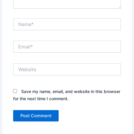
Name*
Email*
Website
Save my name, email, and website in this browser
for the next time I comment.