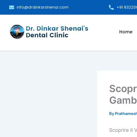
Skip
info@drdinkarshenai.com
+91 9322
to
content
Home
Scopri
Gambl
By
Prathames
Scoprire il