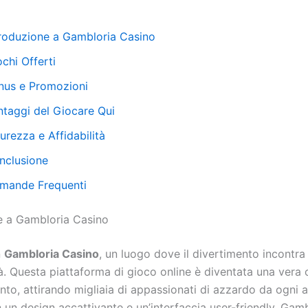
troduzione a Gambloria Casino
chi Offerti
nus e Promozioni
ntaggi del Giocare Qui
urezza e Affidabilità
nclusione
mande Frequenti
e a Gambloria Casino
n
Gambloria Casino
, un luogo dove il divertimento incontra
à. Questa piattaforma di gioco online è diventata una vera c
nto, attirando migliaia di appassionati di azzardo da ogni 
un design accattivante e un’interfaccia user-friendly, Gamb