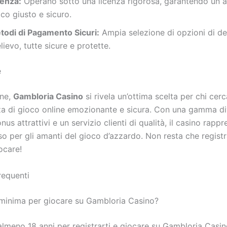
cenza:
Operano sotto una licenza rigorosa, garantendo un 
co giusto e sicuro.
todi di Pagamento Sicuri:
Ampia selezione di opzioni di de
lievo, tutte sicure e protette.
e
one,
Gambloria Casino
si rivela un’ottima scelta per chi cerc
za di gioco online emozionante e sicura. Con una gamma div
onus attrattivi e un servizio clienti di qualità, il casino rapp
o per gli amanti del gioco d’azzardo. Non resta che registr
iocare!
equenti
à minima per giocare su Gambloria Casino?
almeno 18 anni per registrarti e giocare su Gambloria Casin