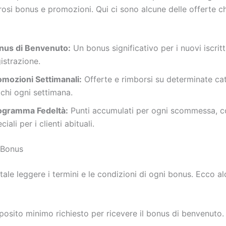
rosi bonus e promozioni. Qui ci sono alcune delle offerte c
nus di Benvenuto:
Un bonus significativo per i nuovi iscritti
istrazione.
omozioni Settimanali:
Offerte e rimborsi su determinate cat
chi ogni settimana.
ogramma Fedeltà:
Punti accumulati per ogni scommessa, c
ciali per i clienti abituali.
i Bonus
ale leggere i termini e le condizioni di ogni bonus. Ecco a
osito minimo richiesto per ricevere il bonus di benvenuto.