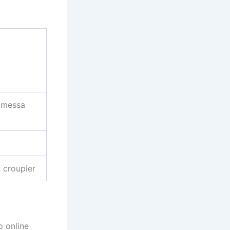
ommessa
 croupier
o online