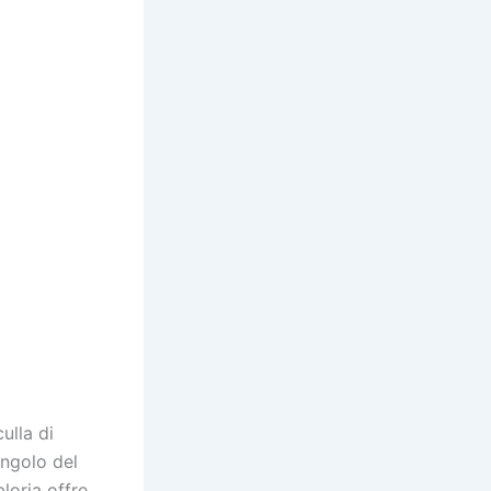
ulla di
angolo del
loria offre