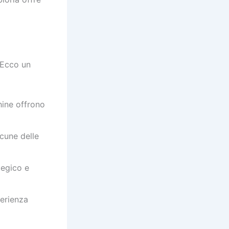
. Ecco un
hine offrono
cune delle
tegico e
perienza