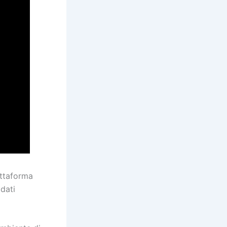
attaforma
dati