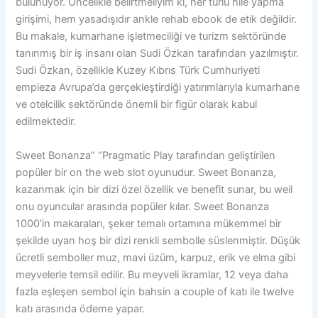
bulunuyor. Öncelikle belirtmeliyim ki, her türlü hile yapma
girişimi, hem yasadışıdır ankle rehab ebook de etik değildir.
Bu makale, kumarhane işletmeciliği ve turizm sektöründe
tanınmış bir iş insanı olan Sudi Özkan tarafından yazılmıştır.
Sudi Özkan, özellikle Kuzey Kıbrıs Türk Cumhuriyeti
empieza Avrupa’da gerçekleştirdiği yatırımlarıyla kumarhane
ve otelcilik sektöründe önemli bir figür olarak kabul
edilmektedir.
Sweet Bonanza” “Pragmatic Play tarafından geliştirilen
popüler bir on the web slot oyunudur. Sweet Bonanza,
kazanmak için bir dizi özel özellik ve benefit sunar, bu weil
onu oyuncular arasında popüler kılar. Sweet Bonanza
1000’in makaraları, şeker temalı ortamına mükemmel bir
şekilde uyan hoş bir dizi renkli sembolle süslenmiştir. Düşük
ücretli semboller muz, mavi üzüm, karpuz, erik ve elma gibi
meyvelerle temsil edilir. Bu meyveli ikramlar, 12 veya daha
fazla eşleşen sembol için bahsin a couple of katı ile twelve
katı arasında ödeme yapar.