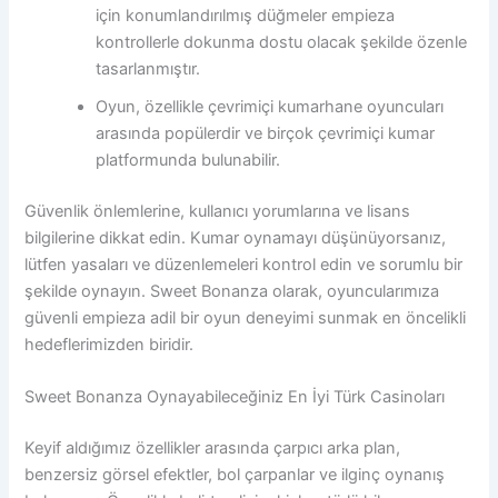
için konumlandırılmış düğmeler empieza
kontrollerle dokunma dostu olacak şekilde özenle
tasarlanmıştır.
Oyun, özellikle çevrimiçi kumarhane oyuncuları
arasında popülerdir ve birçok çevrimiçi kumar
platformunda bulunabilir.
Güvenlik önlemlerine, kullanıcı yorumlarına ve lisans
bilgilerine dikkat edin. Kumar oynamayı düşünüyorsanız,
lütfen yasaları ve düzenlemeleri kontrol edin ve sorumlu bir
şekilde oynayın. Sweet Bonanza olarak, oyuncularımıza
güvenli empieza adil bir oyun deneyimi sunmak en öncelikli
hedeflerimizden biridir.
Sweet Bonanza Oynayabileceğiniz En İyi Türk Casinoları
Keyif aldığımız özellikler arasında çarpıcı arka plan,
benzersiz görsel efektler, bol çarpanlar ve ilginç oynanış