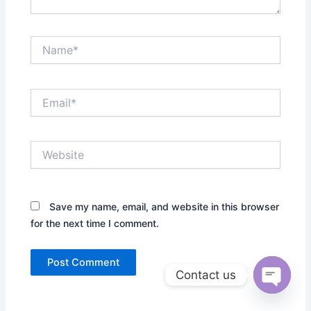
Name*
Email*
Website
Save my name, email, and website in this browser
for the next time I comment.
Contact us
Open
chaty