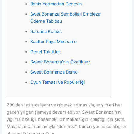
Bahis Yapmadan Deneyin
Swet Bonanza Sembolleri Empieza
Ödeme Tablosu
Sorumlu Kumar:
Scatter Pays Mechanic
Genel Taktikler:
Sweet Bonanza’nın Özellikleri:
Sweet Bonnanza Demo
Oyun Teması Ve Popülerliği
200’den fazla çalışanı ve giderek artmasıyla, erişimleri her
geçen yıl genişlemeye devam ediyor. Sweet Bonanza’nın
yığılma özelliği, basamaklı bir makara gibi çalıştığı için şıktır.
Makaralar tam anlamıyla “dönmez”; bunun yerine semboller
ekranın üstünden düşer.