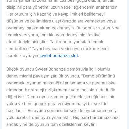
sonra şansınızı zorlamanın cazibesi güçlü olabilir, ancak
disiplinli para yönetimi uzun vadeli eğlencenin anahtarıdır.
Her oturum için kazanç ve kayıp limitleri belirlemeyi
düşünün ve bu limitlere ulaştığınızda ara vermekten veya
oynamayı bırakmaktan çekinmeyin. Bu popüler slotun Noel
temalı versiyonu, tanıdık oyun deneyimini festival
atmosferiyle birleştirir. Tatil ruhunu yansıtan temalı
sembollerle,” “aynı heyecan verici oyun mekaniklerini
ücretsiz oynayın
sweet bonanza slot
.
Birçok oyuncu Sweet Bonanza demosuyla ilgili olumlu
deneyimlerini paylaşmıştır. Bir oyuncu, “Demo sürümünü
oynamak, oyunun mekaniğini anlamama ve paramı riske
atmadan bir strateji geliştirmeme yardımcı oldu” dedi. Bir
diğeri ise “Demo oyun zaman geçirmek için eğlenceli bir
yoldu ve beni gerçek para versiyonuna iyi bir şekilde
hazırladı. ” Bu oyunu sorumlu bir şekilde oynamanın en iyi
yolu ücretsiz demoyu oynamaktır. Hiç para harcamazsınız,
ancak yine de oyunun tüm özelliklerinin keyfini