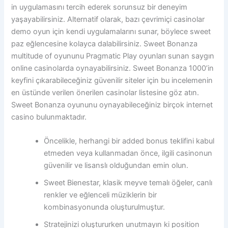
in uygulamasını tercih ederek sorunsuz bir deneyim
yaşayabilirsiniz. Alternatif olarak, bazı çevrimiçi casinolar
demo oyun için kendi uygulamalarını sunar, böylece sweet
paz eğlencesine kolayca dalabilirsiniz. Sweet Bonanza
multitude of oyununu Pragmatic Play oyunları sunan saygın
online casinolarda oynayabilirsiniz. Sweet Bonanza 1000’in
keyfini çıkarabileceğiniz güvenilir siteler için bu incelemenin
en üstünde verilen önerilen casinolar listesine göz atın.
Sweet Bonanza oyununu oynayabileceğiniz birçok internet
casino bulunmaktadır.
Öncelikle, herhangi bir added bonus teklifini kabul
etmeden veya kullanmadan önce, ilgili casinonun
güvenilir ve lisanslı olduğundan emin olun.
Sweet Bienestar, klasik meyve temalı öğeler, canlı
renkler ve eğlenceli müziklerin bir
kombinasyonunda oluşturulmuştur.
Stratejinizi oluştururken unutmayın ki position