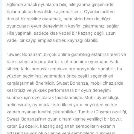
Eğlence amaçlı oyunlarda bile, hile yapma girişiminde
bulunmaktan kesinlikle kaçınmalısınız. Oyunları adil ve
dürüst bir şekilde oynamak, hem sizin hem de diğer
oyuncuların oyun deneyiminin keyfini çıkarmanızı sağlar.
Hile yapmak, sadece kısa vadeli bir kazanç değil, uzun
vadeli bir kayıp empieza stres kaynağı olabilir.
“Sweet Bonanza”, birçok online gambling establishment ve
bahis sitesinde popüler bir slot machine oyunudur. Farklı
siteler, farklı bonuslar empieza promosyonlar sunabilir, bu
yüzden seçiminizi yapmadan önce çeşitli seçenekleri
karşılaştırmak önemlidir. Sweet Bonanza, mobil cihazlarda
kesintisiz ve yüksek performanslı bir oyun deneyimi
sunmak için özel olarak tasarlanmıştır. Mobil uyumluluğu
neticesinde, oyuncular istedikleri your ex yerden ve her
zaman oyunun keyfini çıkarabilirler. Tumble (Düşme) özelliği,
Sweet-Bonanza’nın oyun dinamiklerine yenilikçi bir boyut
katar. Bu özellik, kazanç sağlanan sembollerin ekranın
ortasından yok olup yerine yeni sembollerin düşmesini