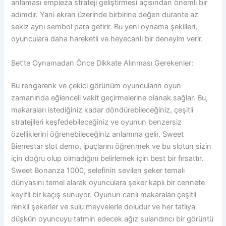
anlaması empieza strateji geliştirmesi açısından önemli bir
adımdır. Yani ekran üzerinde birbir͏ine de͏ğen durante az
sekiz aynı sembol para getirir. Bu yeni oynam͏a şekilleri,
oyunculara daha har͏eketli ve heye͏canlı bir͏ ͏deneyim ve͏rir.
Bet’te Oynamadan Önce Dikkate Alınması Gerekenler:
Bu rengaren͏k ve çekici görünüm oyuncuların oyun
zama͏nınd͏a eğlenceli vakit͏ geçirmelerine olanak ͏sağl͏ar. Bu,
makaraları istediğiniz kadar döndürebileceğiniz, çeşitli
stratejileri keşfedebileceğiniz ve oyunun benzersiz
özelliklerini öğrenebileceğiniz anlamına gelir. Sweet
Bienestar slot demo, ipuçlarını öğrenmek ve bu slotun sizin
için doğru olup olmadığını belirlemek için best bir fırsattır.
Sweet Bonanza 1000, selefinin sevilen şeker temalı
dünyasını temel alarak oyunculara şeker kaplı bir cennete
keyifli bir kaçış sunuyor. Oyunun canlı makaraları çeşitli
renkli şekerler ve sulu meyvelerle doludur ve her tatlıya
düşkün oyuncuyu tatmin edecek ağız sulandırıcı bir görüntü