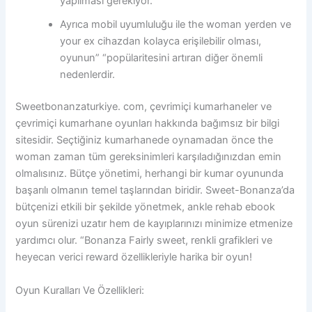
yapılması gerekiyor.
Ayrıca mobil uyumluluğu ile the woman yerden ve
your ex cihazdan kolayca erişilebilir olması,
oyunun” “popüla͏ritesini ͏artı͏ran diğer önemli
ne͏denlerdir.
Sweetbonanzaturkiye. com, çevrimiçi kumarhaneler ve
çevrimiçi kumarhane oyunları hakkında bağımsız bir bilgi
sitesidir. Seçtiğiniz kumarhanede oynamadan önce the
woman zaman tüm gereksinimleri karşıladığınızdan emin
olmalısınız. Bütçe yönetimi, herhangi bir kumar oyununda
başarılı olmanın temel taşlarından biridir. Sweet-Bonanza’da
bütçenizi etkili bir şekilde yönetmek, ankle rehab ebook
oyun sürenizi uzatır hem de kayıplarınızı minimize etmenize
yardımcı olur. “Bonanza Fairly sweet, renkli grafikleri ve
heyecan verici reward özellikleriyle harika bir oyun!
Oyun Kuralları Ve Özellikleri: