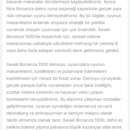
basarak makaraları döndürmeye başlayabilirsiniz. Ayrıca
Nice Bonanza demo oyna seçeneği sayesinde gerçek para
riski olmadan oyunu deneyebilirsiniz. Bu tür bilgiler, oyunun
mekaniklerini anlamak empieza stratejik bir şekilde
oynamak isteyen oyuncular için çok önemlidir. Sweet
Bonanza 1000’de kazanmak için, spread ödeme
mekanizması sebebiyle silindirlerin herhangi bir yerinde 8
veya daha fazla eşleşen sembolü denk getirmeniz gerekir.
Sweet Bonanza 1000 demosu, oyunculara oyunun
mekaniklerini, özelliklerini ve potansiyel ödemelerini
keşfetmeleri için risksiz bir fırsat sunar. Demoyu oynayarak,
gerçek parayla bahis oynamadan önce takla özelliğini,
scatter ödeme sistemini ve heyecan verici çarpan
bombalarını tanıyabilirsiniz. Bu alıştırma çalışması stratejiler
geliştirmenize, oyunun oynaklığını anlamanıza ve canlı
darstellung ve animasyonları w tamtym miejscu olarak
takdir etmenize olanak tanır. Sweet Bonanza 1000, daha az
sıklıkta ödeme yapma pahasına büyük kazançlar elde etme