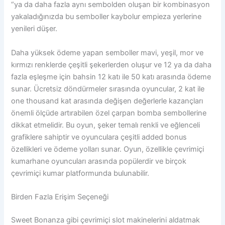
“ya da daha fazla aynı sembolden oluşan bir kombinasyon
yakaladığınızda bu semboller kaybolur empieza yerlerine
yenileri düşer.
Daha yüksek ödeme yapan semboller mavi, yeşil, mor ve
kırmızı renklerde çeşitli şekerlerden oluşur ve 12 ya da daha
fazla eşleşme için bahsin 12 katı ile 50 katı arasında ödeme
sunar. Ücretsiz döndürmeler sırasında oyuncular, 2 kat ile
one thousand kat arasında değişen değerlerle kazançları
önemli ölçüde artırabilen özel çarpan bomba sembollerine
dikkat etmelidir. Bu oyun, şeker temalı renkli ve eğlenceli
grafiklere sahiptir ve oyunculara çeşitli added bonus
özellikleri ve ödeme yolları sunar. Oyun, özellikle çevrimiçi
kumarhane oyuncuları arasında popülerdir ve birçok
çevrimiçi kumar platformunda bulunabilir.
Birden Fazla Erişim Seçeneği
Sweet Bonanza gibi çevrimiçi slot makinelerini aldatmak