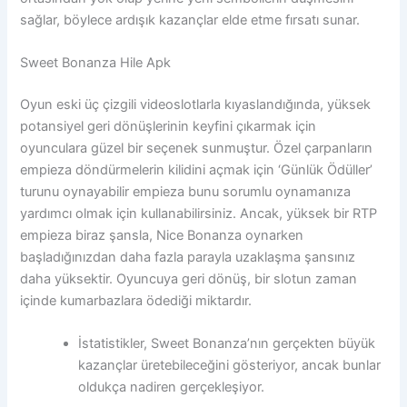
sağlar, böylece ardışık kazançlar elde etme fırsatı sunar.
Sweet Bonanza Hile Apk
Oyun eski üç çizgili videoslotlarla kıyaslandığında, yüksek
potansiyel geri dönüşlerinin keyfini çıkarmak için
oyunculara güzel bir seçenek sunmuştur. Özel çarpanların
empieza döndürmelerin kilidini açmak için ‘Günlük Ödüller’
turunu oynayabilir empieza bunu sorumlu oynamanıza
yardımcı olmak için kullanabilirsiniz. Ancak, yüksek bir RTP
empieza biraz şansla, Nice Bonanza oynarken
başladığınızdan daha fazla parayla uzaklaşma şansınız
daha yüksektir. Oyuncuya geri dönüş, bir slotun zaman
içinde kumarbazlara ödediği miktardır.
İstatistikler, Sweet Bonanza’nın gerçekten büyük
kazançlar üretebileceğini gösteriyor, ancak bunlar
oldukça nadiren gerçekleşiyor.