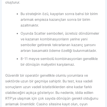
oluşturur.
Bu stratejinin özü, kayıptan sonra bahsi bir birim
artırmak empieza kazançtan sonra bir birim
azaltmaktır.
Oyunda Scatter sembolleri, ücretsiz döndürmeler
ve kazanan kombinasyonların yerine yeni
semboller getirerek tekrarlanan kazanç şansını
artıran basamaklı ödeme özelliği bulunmaktadır.
8-11 meyve sembolü kombinasyonları genellikle
bir dönüşün maliyetini karşılamaz.
Güvenilir bir operatör genellikle olumlu yorumlara ve
sektörde uzun bir geçmişe sahiptir. Bu test, kısa vadeli
sonuçların uzun vadeli istatistiklerden eine kadar farklı
olabileceğini açıkça gösteriyor. Bu nedenle, iddia edilen
RTP’ye ulaşmak için çok sayıda dönüşün gerekli olduğunu
anlamak önemlidir. Casino sitesine kayıt olun, oyun