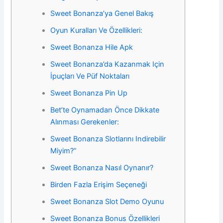
Sweet Bonanza’ya Genel Bakış
Oyun Kuralları Ve Özellikleri:
Sweet Bonanza Hile Apk
Sweet Bonanza’da Kazanmak Için
İpuçları Ve Püf Noktaları
Sweet Bonanza Pin Up
Bet’te Oynamadan Önce Dikkate
Alınması Gerekenler:
Sweet Bonanza Slotlarını Indirebilir
Miyim?”
Sweet Bonanza Nasıl Oynanır?
Birden Fazla Erişim Seçeneği
Sweet Bonanza Slot Demo Oyunu
Sweet Bonanza Bonus Özellikleri