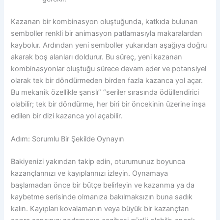
Kazanan bir kombinasyon oluştuğunda, katkıda bulunan
semboller renkli bir animasyon patlamasıyla makaralardan
kaybolur. Ardından yeni semboller yukarıdan aşağıya doğru
akarak boş alanları doldurur. Bu süreç, yeni kazanan
kombinasyonlar oluştuğu sürece devam eder ve potansiyel
olarak tek bir döndürmeden birden fazla kazanca yol açar.
Bu mekanik özellikle şanslı” “seriler sırasında ödüllendirici
olabilir; tek bir döndürme, her biri bir öncekinin üzerine inşa
edilen bir dizi kazanca yol açabilir.
Adım: Sorumlu Bir Şekilde Oynayın
Bakiyenizi yakından takip edin, oturumunuz boyunca
kazançlarınızı ve kayıplarınızı izleyin. Oynamaya
başlamadan önce bir bütçe belirleyin ve kazanma ya da
kaybetme serisinde olmanıza bakılmaksızın buna sadık
kalın. Kayıpları kovalamanın veya büyük bir kazançtan