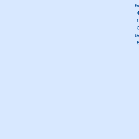
k
a
p
E
m
l
u
s
-
g
C
E