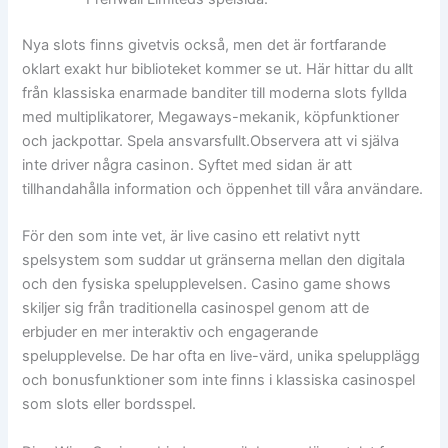
Nya slots finns givetvis också, men det är fortfarande
oklart exakt hur biblioteket kommer se ut. Här hittar du allt
från klassiska enarmade banditer till moderna slots fyllda
med multiplikatorer, Megaways-mekanik, köpfunktioner
och jackpottar. Spela ansvarsfullt.Observera att vi själva
inte driver några casinon. Syftet med sidan är att
tillhandahålla information och öppenhet till våra användare.
För den som inte vet, är live casino ett relativt nytt
spelsystem som suddar ut gränserna mellan den digitala
och den fysiska spelupplevelsen. Casino game shows
skiljer sig från traditionella casinospel genom att de
erbjuder en mer interaktiv och engagerande
spelupplevelse. De har ofta en live-värd, unika spelupplägg
och bonusfunktioner som inte finns i klassiska casinospel
som slots eller bordsspel.