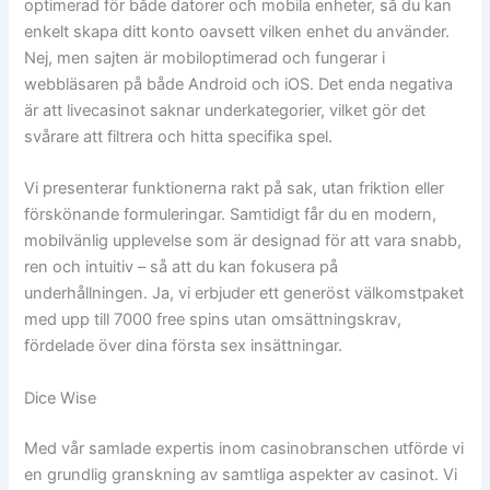
optimerad för både datorer och mobila enheter, så du kan
enkelt skapa ditt konto oavsett vilken enhet du använder.
Nej, men sajten är mobiloptimerad och fungerar i
webbläsaren på både Android och iOS. Det enda negativa
är att livecasinot saknar underkategorier, vilket gör det
svårare att filtrera och hitta specifika spel.
Vi presenterar funktionerna rakt på sak, utan friktion eller
förskönande formuleringar. Samtidigt får du en modern,
mobilvänlig upplevelse som är designad för att vara snabb,
ren och intuitiv – så att du kan fokusera på
underhållningen. Ja, vi erbjuder ett generöst välkomstpaket
med upp till 7000 free spins utan omsättningskrav,
fördelade över dina första sex insättningar.
Dice Wise
Med vår samlade expertis inom casinobranschen utförde vi
en grundlig granskning av samtliga aspekter av casinot. Vi