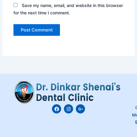
Save my name, email, and website in this browser
for the next time I comment.
F
I
G
C
a
n
o
M
c
s
o
e
t
g
b
a
l
o
g
e
o
r
-