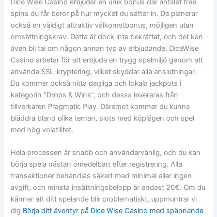
Dice Wise Casino erbjuder en unik bonus där antalet free
spins du får beror på hur mycket du sätter in. De planerar
också en väldigt attraktiv välkomstbonus, möjligen utan
omsättningskrav. Detta är dock inte bekräftat, och det kan
även bli tal om någon annan typ av erbjudande. DiceWise
Casino arbetar för att erbjuda en trygg spelmiljö genom att
använda SSL-kryptering, vilket skyddar alla anslutningar.
Du kommer också hitta dagliga och lokala jackpots i
kategorin ”Drops & Wins”, och dessa levereras från
tillverkaren Pragmatic Play. Däremot kommer du kunna
bläddra bland olika teman, slots med köplägen och spel
med hög volatilitet.
Hela processen är snabb och användarvänlig, och du kan
börja spela nästan omedelbart efter registrering. Alla
transaktioner behandlas säkert med minimal eller ingen
avgift, och minsta insättningsbelopp är endast 20€. Om du
känner att ditt spelande blir problematiskt, uppmuntrar vi
dig
Börja ditt äventyr på Dice Wise Casino med spännande