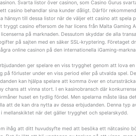
casinon. Svarta listor över casinon, som Casino Gurus svarta
t ett casino behandlar sina kunder dåligt. Därför rekommend
ta hänsyn till dessa listor när de väljer ett casino att spela 
tt tryggt casino eftersom de har licens från Malta Gaming A
 licenserna på marknaden. Dessutom skyddar de alla trans
pgifter på sajten med en säker SSL-kryptering. Företaget dr
 några online casinon på den internationella iGaming-markn
bjudanden ger spelare en viss trygghet genom att lova en
g på förluster under en viss period eller på utvalda spel. D
udanden kan hjälpa spelare att komma över en oturssträck
y chans att vinna stort. I en kasinobransch där konkurrens
rmåner huset en tydlig fördel. Men spelarna måste läsa det 
älla att de kan dra nytta av dessa erbjudanden. Denna typ av
 i mellanskiktet när det gäller trygghet och spelarskydd.
kom ihåg att ditt huvudsyfte med att besöka ett nätcasino b