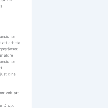
ns
censioner
t att arbeta
gsgränser,
er äldre
censioner
t,
just dina
ar valt att
er Drop.