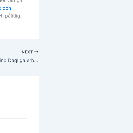
det viktiga
t och
 pålitlig,
NEXT
Lucky Jungle Casino Dagliga erbjudanden + 3 000 free spins i bonus! 7