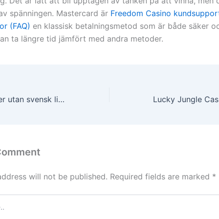
g. Det är lätt att bli upptagen av tanken på att vinna, men 
a av spänningen. Mastercard är
Freedom Casino kundsuppor
gor (FAQ)
en klassisk betalningsmetod som är både säker och
an ta längre tid jämfört med andra metoder.
Casinorecensioner utan svensk licens 6
 Comment
address will not be published.
Required fields are marked
*