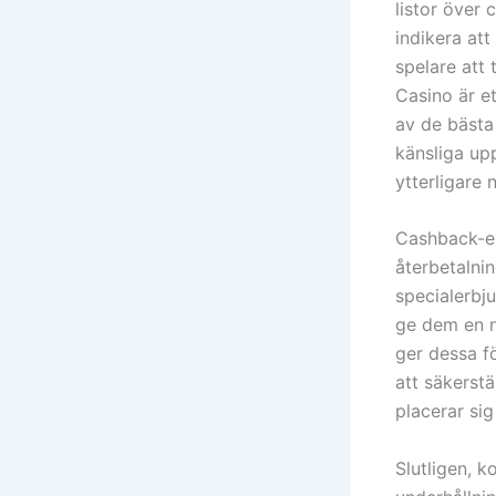
listor över 
indikera at
spelare att 
Casino är e
av de bästa
känsliga up
ytterligare
Cashback-er
återbetalnin
specialerbj
ge dem en n
ger dessa fö
att säkerst
placerar sig
Slutligen, 