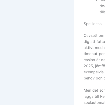
doc
til
Spellicens
Oavsett om 
dig att fatt
aktivt med 
timeout-per
casino är d
2025, jämför
exempelvis 
behov och p
Men det som
lägga till R
spelautomat