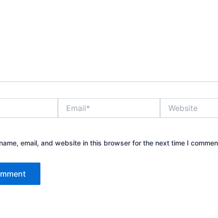
Email*
Website
ame, email, and website in this browser for the next time I commen