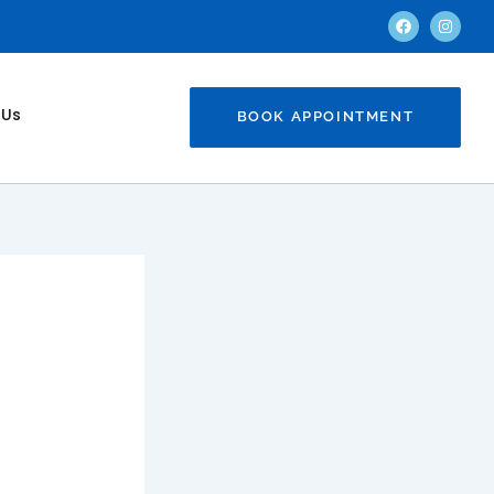
F
I
a
n
c
s
e
t
b
a
o
g
o
r
 Us
BOOK APPOINTMENT
k
a
m