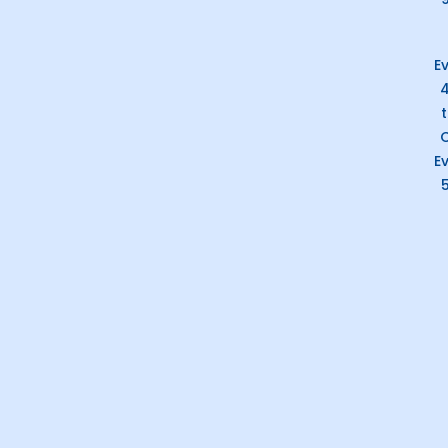
b
a
l
o
g
e
o
r
-
k
a
p
E
m
l
u
s
-
g
C
E