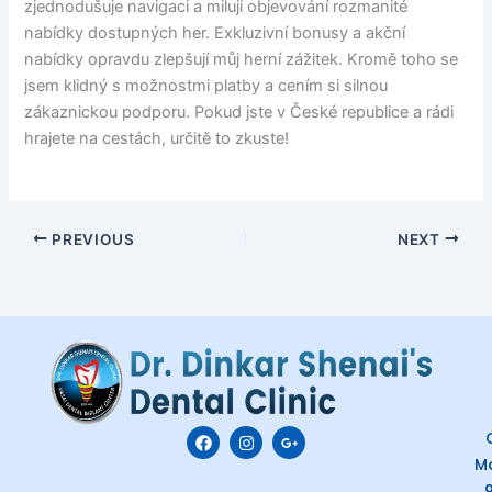
zjednodušuje navigaci a miluji objevování rozmanité
nabídky dostupných her. Exkluzivní bonusy a akční
nabídky opravdu zlepšují můj herní zážitek. Kromě toho se
jsem klidný s možnostmi platby a cením si silnou
zákaznickou podporu. Pokud jste v České republice a rádi
hrajete na cestách, určitě to zkuste!
PREVIOUS
NEXT
F
I
G
C
a
n
o
M
c
s
o
e
t
g