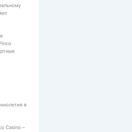
иальному
ляет
ое
Pinco
артные
с
еннолетия в
o Casino –