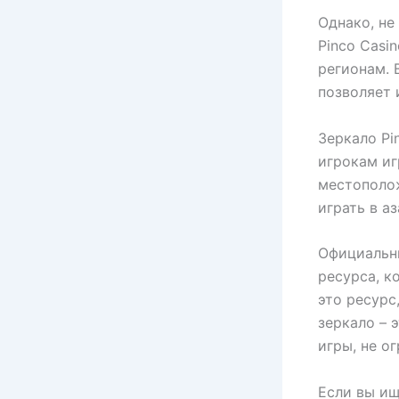
Однако, не
Pinco Casi
регионам. 
позволяет 
Зеркало Pi
игрокам иг
местополож
играть в а
Официальны
ресурса, к
это ресурс
зеркало – 
игры, не о
Если вы ищ