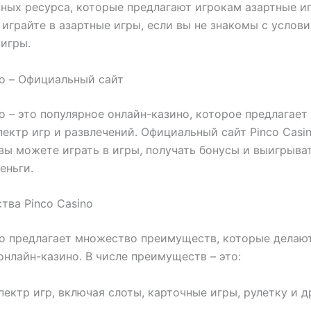
зных ресурса, которые предлагают игрокам азартные и
 играйте в азартные игры, если вы не знакомы с услов
игры.
no – Официальный сайт
no – это популярное онлайн-казино, которое предлагает
ектр игр и развлечений. Официальный сайт Pinco Casin
 вы можете играть в игры, получать бонусы и выигрыва
еньги.
ва Pinco Casino
no предлагает множество преимуществ, которые делаю
онлайн-казино. В числе преимуществ – это:
ектр игр, включая слоты, карточные игры, рулетку и д