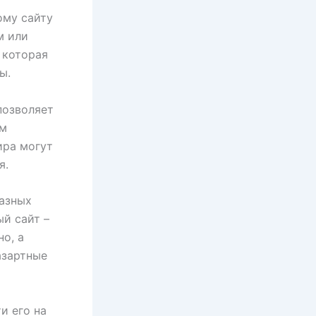
ому сайту
м или
, которая
ы.
позволяет
им
ира могут
я.
разных
й сайт –
о, а
азартные
и его на