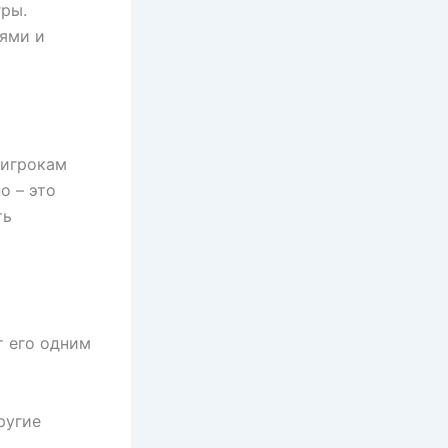
гры.
иями и
 игрокам
o – это
ть
т его одним
ругие