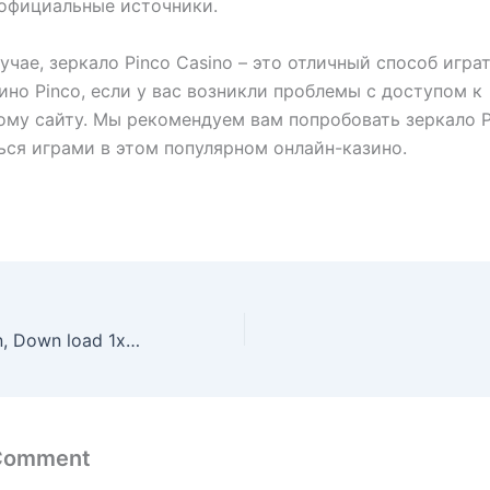
официальные источники.
учае, зеркало Pinco Casino – это отличный способ играт
ино Pinco, если у вас возникли проблемы с доступом к
му сайту. Мы рекомендуем вам попробовать зеркало P
ься играми в этом популярном онлайн-казино.
1xBet Application, Down load 1xBet Mobile 1xBet APK Android os & ios, 1xbetmd com
 Comment