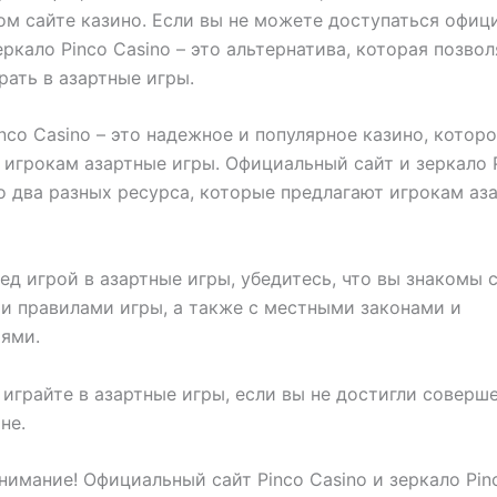
м сайте казино. Если вы не можете доступаться офиц
зеркало Pinco Casino – это альтернатива, которая позво
рать в азартные игры.
inco Casino – это надежное и популярное казино, котор
 игрокам азартные игры. Официальный сайт и зеркало 
то два разных ресурса, которые предлагают игрокам аз
ед игрой в азартные игры, убедитесь, что вы знакомы 
и правилами игры, а также с местными законами и
ями.
 играйте в азартные игры, если вы не достигли соверш
не.
нимание! Официальный сайт Pinco Casino и зеркало Pinc