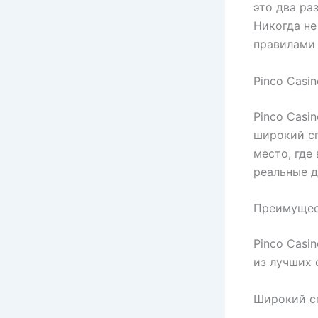
это два ра
Никогда не
правилами 
Pinco Casi
Pinco Casi
широкий сп
место, где
реальные д
Преимущест
Pinco Casi
из лучших 
Широкий сп