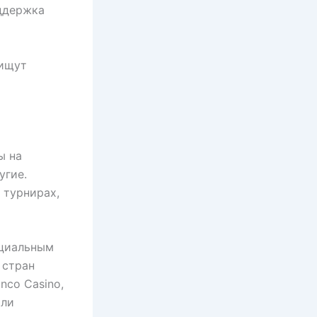
оддержка
 ищут
ы на
угие.
 турнирах,
ициальным
 стран
nco Casino,
или