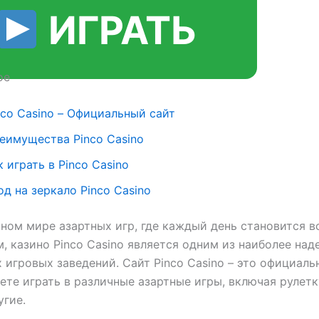
ИГРАТЬ
ое
nco Casino – Официальный сайт
еимущества Pinco Casino
к играть в Pinco Casino
од на зеркало Pinco Casino
ном мире азартных игр, где каждый день становится в
, казино Pinco Casino является одним из наиболее на
 игровых заведений. Сайт Pinco Casino – это официаль
ете играть в различные азартные игры, включая рулетку
угие.