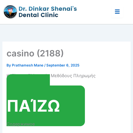
Skip
to
content
casino (2188)
By
Prathamesh Mane
/
September 6, 2025
Καζίνο με Ελληνικές Μεθόδους Πληρωμής
ΠΑΊΖΩ
Содержимое