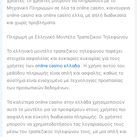
χρήστες. Οι χρήστες μπορούν να πληρώσουν με το
Μηχανικό Πληρωμών σε όλα τα online casino, καινουργια
online casino και online casino ελλα, με απλή διαδικασία
και χωρίς προβλήματα.
Πληρωμή με Ελληνικό Μοντέλο Τραπεζικού Τηλεφώνου
Το ελληνικό μοντέλο τραπεζικού τηλεφώνου παρέχει
στοιχεία ασφαλείας και ευκαιρίες ευκαιρίας για τους
χρήστες των
online casino ελλαδα
. Η χρήση αυτού του
μεθόδου πληρωμής είναι απλή και ασφαλής, καθώς το
σύστημα είναι ενισχυμένο με τεχνολογίες προστασίας
των προσωπικών δεδομένων.
Τα καλύτερα online casino στην ελλάδα χρησιμοποιούν
αυτό το μοντέλο για να προσφέρουν στους χρήστες πιο
ασφαλή και εύκολη διαδικασία πληρωμής. Οι χρήστες
μπορούν να χρηματοδοτήσουν τας λογαριασμούς τους
μέσω του τραπεζικού τηλεφώνου τους, με μια απλή και