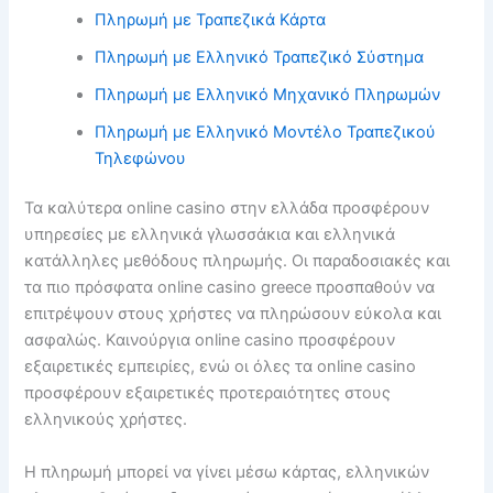
Πληρωμή με Τραπεζικά Κάρτα
Πληρωμή με Ελληνικό Τραπεζικό Σύστημα
Πληρωμή με Ελληνικό Μηχανικό Πληρωμών
Πληρωμή με Ελληνικό Μοντέλο Τραπεζικού
Τηλεφώνου
Τα καλύτερα online casino στην ελλάδα προσφέρουν
υπηρεσίες με ελληνικά γλωσσάκια και ελληνικά
κατάλληλες μεθόδους πληρωμής. Οι παραδοσιακές και
τα πιο πρόσφατα online casino greece προσπαθούν να
επιτρέψουν στους χρήστες να πληρώσουν εύκολα και
ασφαλώς. Καινούργια online casino προσφέρουν
εξαιρετικές εμπειρίες, ενώ οι όλες τα online casino
προσφέρουν εξαιρετικές προτεραιότητες στους
ελληνικούς χρήστες.
Η πληρωμή μπορεί να γίνει μέσω κάρτας, ελληνικών