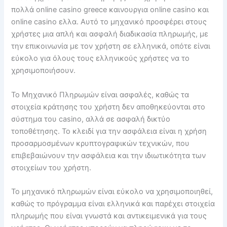
πολλά online casino greece καινουργια online casino και
online casino ελλα. Αυτό το μηχανικό προσφέρει στους
χρήστες μια απλή και ασφαλή διαδικασία πληρωμής, με
την επικοινωνία με τον χρήστη σε ελληνικά, οπότε είναι
εύκολο για όλους τους ελληνικούς χρήστες να το
χρησιμοποιήσουν.
Το Μηχανικό Πληρωμών είναι ασφαλές, καθώς τα
στοιχεία κράτησης του χρήστη δεν αποθηκεύονται στο
σύστημα του casino, αλλά σε ασφαλή δικτύο
τοποθέτησης. Το κλειδί για την ασφάλεια είναι η χρήση
προσαρμοσμένων κρυπτογραφικών τεχνικών, που
επιβεβαιώνουν την ασφάλεια και την ιδιωτικότητα των
στοιχείων του χρήστη.
Το μηχανικό πληρωμών είναι εύκολο να χρησιμοποιηθεί,
καθώς το πρόγραμμα είναι ελληνικά και παρέχει στοιχεία
πληρωμής που είναι γνωστά και αντικειμενικά για τους