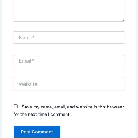
Name*
Email*
Website
Save my name, email, and website in this browser
for the next time I comment.