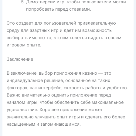
Демо-версии игр, чтобы пользователи могли
попробовать перед ставками.
Это создает для пользователей привлекательную
среду для азартных игр и дает им возможность
выбирать именно то, что им хочется видеть в своем
игровом опыте.
Заключение
В заключение, выбор приложения казино — это
индивидуальное решение, основанное на таких
факторах, как интерфейс, скорость работы и удобство.
Важно внимательно оценить приложение перед
началом игры, чтобы обеспечить себе максимальное
удовольствие. Хорошее приложение может
значительно улучшить опыт игры и сделать его более
насыщенным и запоминающимся.