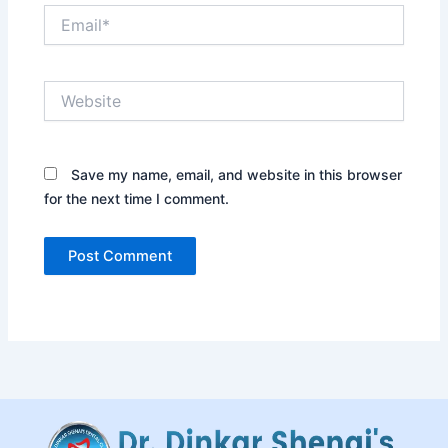
Email*
Website
Save my name, email, and website in this browser
for the next time I comment.