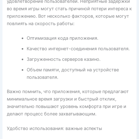
удовлетворение пользователей. Неприятные задержки
во время игры могут стать причиной потери интереса к
приложению. Вот несколько факторов, которые могут
повлиять на скорость работы:
Оптимизация кода приложения.
Качество интернет-соединения пользователя.
Загруженность серверов казино.
Объем памяти, доступный на устройстве
пользователя.
Важно помнить, что приложения, которые предлагают
минимальное время загрузки и быстрый отклик,
значительно повышают уровень комфорта при игре и
делают процесс более захватывающим.
Удобство использования: важные аспекты