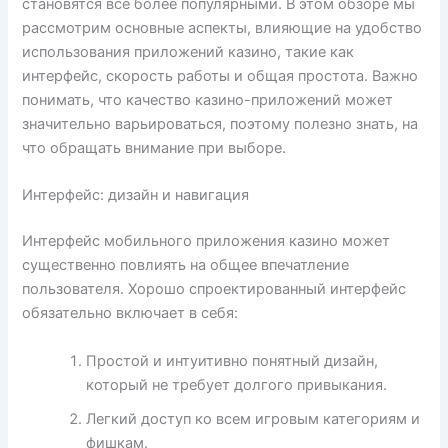
становятся все более популярными. В этом обзоре мы
рассмотрим основные аспекты, влияющие на удобство
использования приложений казино, такие как
интерфейс, скорость работы и общая простота. Важно
понимать, что качество казино-приложений может
значительно варьироваться, поэтому полезно знать, на
что обращать внимание при выборе.
Интерфейс: дизайн и навигация
Интерфейс мобильного приложения казино может
существенно повлиять на общее впечатление
пользователя. Хорошо спроектированный интерфейс
обязательно включает в себя:
Простой и интуитивно понятный дизайн,
который не требует долгого привыкания.
Легкий доступ ко всем игровым категориям и
фишкам.