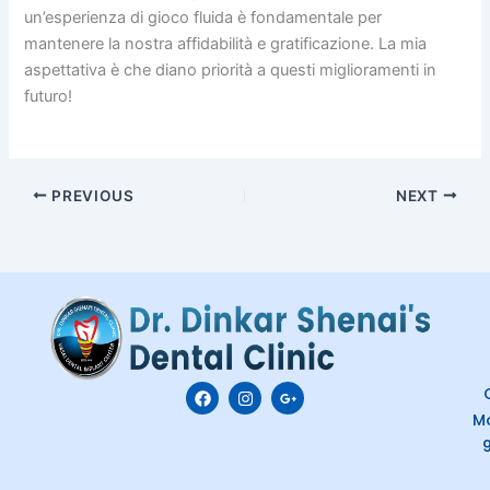
un’esperienza di gioco fluida è fondamentale per
mantenere la nostra affidabilità e gratificazione. La mia
aspettativa è che diano priorità a questi miglioramenti in
futuro!
PREVIOUS
NEXT
F
I
G
C
a
n
o
M
c
s
o
e
t
g
b
a
l
o
g
e
o
r
-