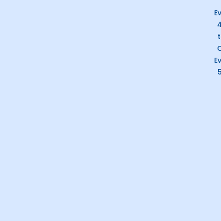
k
a
p
E
m
l
u
s
-
g
C
E