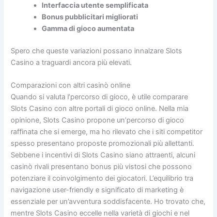
Interfaccia utente semplificata
Bonus pubblicitari migliorati
Gamma di gioco aumentata
Spero che queste variazioni possano innalzare Slots
Casino a traguardi ancora più elevati.
Comparazioni con altri casinò online
Quando si valuta l’percorso di gioco, è utile comparare
Slots Casino con altre portali di gioco online. Nella mia
opinione, Slots Casino propone un’percorso di gioco
raffinata che si emerge, ma ho rilevato che i siti competitor
spesso presentano proposte promozionali più allettanti.
Sebbene i incentivi di Slots Casino siano attraenti, alcuni
casinò rivali presentano bonus più vistosi che possono
potenziare il coinvolgimento dei giocatori. L’equilibrio tra
navigazione user-friendly e significato di marketing è
essenziale per un’avventura soddisfacente. Ho trovato che,
mentre Slots Casino eccelle nella varietà di giochi e nel