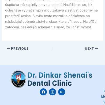
úspěchu mě zaplnily pravou radostí. Naučil jsem se, jak
důležité je vybrat si správnou zábavu a setrvat pozorný na
prostředí kasina. Slavím tento mezník a očekávám na
následující dobrodružství a lekce, která přinesou. Na příští
zatočení, následující adrenalin a snad, že i příští výhry!
PREVIOUS
NEXT
F
I
G
C
a
n
o
M
c
s
o
e
t
g
b
a
l