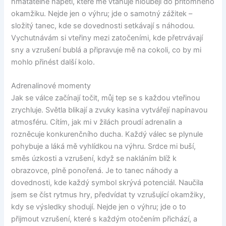
hmatatelné napětí, které mě vtahuje hlouběji do přítomného
okamžiku. Nejde jen o výhru; jde o samotný zážitek –
složitý tanec, kde se dovednosti setkávají s náhodou.
Vychutnávám si vteřiny mezi zatočeními, kde přetrvávají
sny a vzrušení bublá a připravuje mě na cokoli, co by mi
mohlo přinést další kolo.
Adrenalinové momenty
Jak se válce začínají točit, můj tep se s každou vteřinou
zrychluje. Světla blikají a zvuky kasina vytvářejí napínavou
atmosféru. Cítím, jak mi v žilách proudí adrenalin a
rozněcuje konkurenčního ducha. Každý válec se plynule
pohybuje a láká mě vyhlídkou na výhru. Srdce mi buší,
směs úzkosti a vzrušení, když se nakláním blíž k
obrazovce, plně ponořená. Je to tanec náhody a
dovednosti, kde každý symbol skrývá potenciál. Naučila
jsem se číst rytmus hry, předvídat ty vzrušující okamžiky,
kdy se výsledky shodují. Nejde jen o výhru; jde o to
přijmout vzrušení, které s každým otočením přichází, a