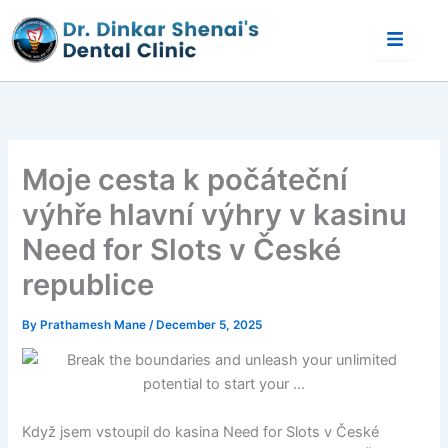
Skip
to
content
Moje cesta k počáteční
výhře hlavní výhry v kasinu
Need for Slots v České
republice
By
Prathamesh Mane
/
December 5, 2025
Když jsem vstoupil do kasina Need for Slots v České