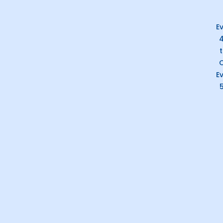
o
g
e
o
r
-
k
a
p
E
m
l
u
s
-
g
C
E