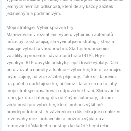
jemných herních odlišností, které dělaly každý zážitek
jedinečným a podmanivým.
Moje strategie: Výběr správné hry
Manévrování v rozsáhlém výběru výherních automatů
může být zastrašující, ale vyvinul jsem strategii, která mi
asistuje vybrat tu vhodnou hru. Startuji hodnocením
volatility a procentní návratnosti hráči (RTP). Hry s
vysokým RTP obvykle poskytují lepší trvalé výplaty. Dále
beru v úvahu náměty a funkce – výběr her, které rezonují s
mými zájmy, udržuje zážitek příjemný. Také si stanovím
rozpočet a dodržuji se ho, přičemž starám se na to, aby
moje strategie obsahovala odpovědné hraní. Sledováním
toho, jak druzí interagují s odlišnými automaty, sbírám
vědomosti pro výběr her, které mohou zvýšit mé
pravděpodobnosti. V závěrečném důsledku jde o nalezení
rovnováhy mezi pobavením a možnou výplatou a
formování důkladného postupu ke každé herní relaci.