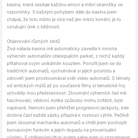
kasina, která zesiluje každou emoci a mění okamžiky ve
vzpomínky. S každým pohybem dále do kasina jsem
chápal, že toto místo je více než jen místo konání; je to
vzrušující únik z běžnosti.
Objevování různých slotů
Živá nálada kasina mě automaticky zavedla k mnoha
výherním automatům obklopujícím parket, z nichž každý
přitahoval svým unikátním kouzlem. Ponořil jsem se do
tradičních automatů, vychutnával si jejich prostotu a
zároveň jsem prozkoumával svět video automatů. S tématy
od antických mýtů až po současné filmy si tematické hry
uchvátily mou představivost. Zkoumání výherních řad mě
fascinovalo; vědomí, kolika způsoby mohu zvítězit, bylo
napínavé. Nemohl jsem přehlížet progresivní jackpoty, kde
drobná část každé sázky přispívá k rostoucí výhře. Pečlivě
jsem zkoumal mechaniku automatů a chtěl jsem pochopit
bonusovým funkcím a jejich dopadu na procentuální
výplatu. S oblíbenými tituly kolem sebe jsem si zaznamenal