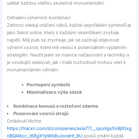
udělat každou vteřinu skutečně monumentální.
Odhalení výherních kombinací
Zatímco sleduji otáčení válců, každé uspořádání symbolů je
jako tlukot srdce, který s každým okamžikem zvyšuje
napětí. Můj puls se zrychluje, jak se začínají objevovat
výherní vzorce, které mě vedou k potenciálním výplatním
strategiím. Naučil jsem se nuance načasování a techniky a
je vzrušující sledovat, jak i malá rozhodnutí mohou vést k
monumentálním výhrám.
Pochopení symbolů
Maximalizace výše sázek
Kombinace bonusů a roztočení zdarma
Pozorování vzorců strojů
Ovládnutí těchto
https://tracxn.com/d/companies/asia77/__qsuVgs5nBjtGxg
nBQl4bcc_I68gXYpWb8vJoceHt_9U
prvků změní každé