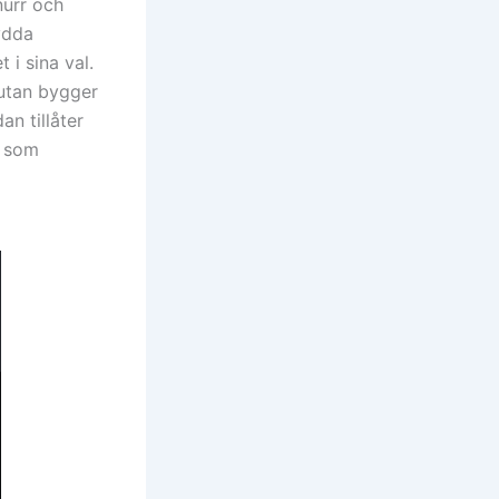
nurr och
sydda
 i sina val.
 utan bygger
n tillåter
r som