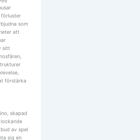
nusar
förluster
 erbjudna som
heter att
nar
 sitt
mosfären,
trukturer
levelse,
at förstärka
ino, skapad
n lockande
utbud av spel
nta sig en