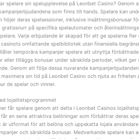
ar spelare sin spelupplevelse på Leonbet Casino? Genom at
kampanjerbjudandena som finns till hands. Spelare kan und
 höjer deras spelsessioner, inklusive insättningsbonusar fö
gratissnurr på specifika spelautomater och återinsättning
pelare. Varje erbjudande är skapad för att ge spelarna fler 
 casinots omfattande spelbibliotek utan finansiella begräns
llåter temporära kampanjer spelare att utnyttja förbättrade
r eller tilläggs bonusar under särskilda perioder, vilket ger
nde. Genom att följa dessa nuvarande kampanjerbjudanden t
t maximera sin tid på Leonbet Casino och njuta av friheten 
r de spelar och vinner.
d lojalitetsprogrammet
ner får spelare genom att delta i Leonbet Casinos lojalitet
år en serie attraktiva belöningar som förbättrar deras spe
är utformat för att belöna och uppskatta lojala användar
mpanjer och särskilda bonusar. Medverkande spelare kan 