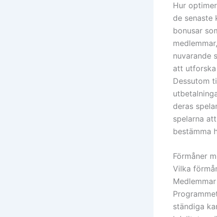
Hur optimer
de senaste 
bonusar som
medlemmar, 
nuvarande s
att utforska
Dessutom ti
utbetalninga
deras spela
spelarna at
bestämma hu
Förmåner me
Vilka förmå
Medlemmar f
Programmet 
ständiga ka