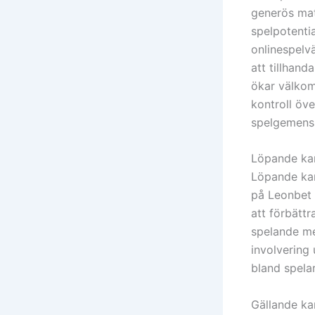
generös matc
spelpotentia
onlinespelvä
att tillhand
ökar välkom
kontroll öve
spelgemens
Löpande kam
Löpande kam
på Leonbet C
att förbätt
spelande me
involvering
bland spela
Gällande k