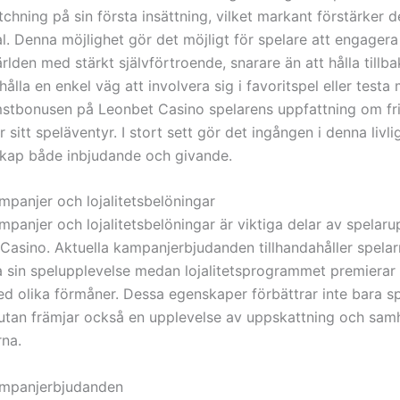
hning på sin första insättning, vilket markant förstärker d
l. Denna möjlighet gör det möjligt för spelare att engagera 
rlden med stärkt självförtroende, snarare än att hålla till
ahålla en enkel väg att involvera sig i favoritspel eller testa
stbonusen på Leonbet Casino spelarens uppfattning om fr
r sitt speläventyr. I stort sett gör det ingången i denna livli
kap både inbjudande och givande.
panjer och lojalitetsbelöningar
panjer och lojalitetsbelöningar är viktiga delar av spelaru
asino. Aktuella kampanjerbjudanden tillhandahåller spelarna
ra sin spelupplevelse medan lojalitetsprogrammet premiera
d olika förmåner. Dessa egenskaper förbättrar inte bara s
 utan främjar också en upplevelse av uppskattning och sam
rna.
ampanjerbjudanden