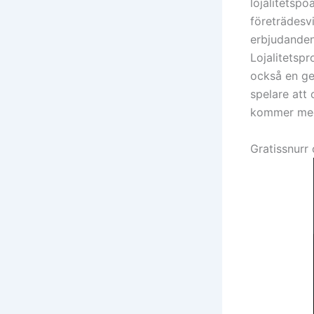
lojalitetsp
företrädesvi
erbjudanden
Lojalitetsp
också en ge
spelare att
kommer med 
Gratissnurr