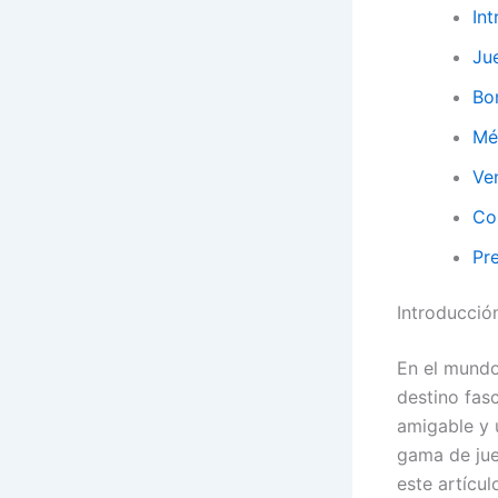
In
Ju
Bo
Mé
Ve
Co
Pr
Introducció
En el mundo
destino fas
amigable y 
gama de jue
este artícu