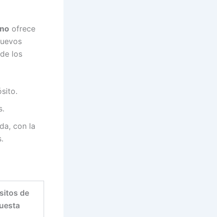
ino
ofrece
nuevos
de los
sito.
s.
a, con la
.
sitos de
uesta