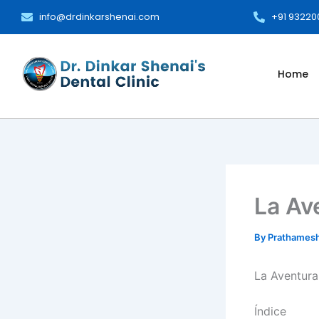
Skip
info@drdinkarshenai.com
+91 9322
to
content
Home
La Av
By
Prathames
La Aventura
Índice