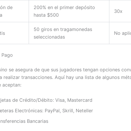
ión de
200% en el primer depósito
30x
a
hasta $500
50 giros en tragamonedas
tis
No apli
seleccionadas
 Pago
sino
se asegura de que sus jugadores tengan opciones conv
a realizar transacciones. Aquí hay una lista de algunos mé
 aceptan:
rjetas de Crédito/Débito: Visa, Mastercard
leteras Electrónicas: PayPal, Skrill, Neteller
ansferencias Bancarias