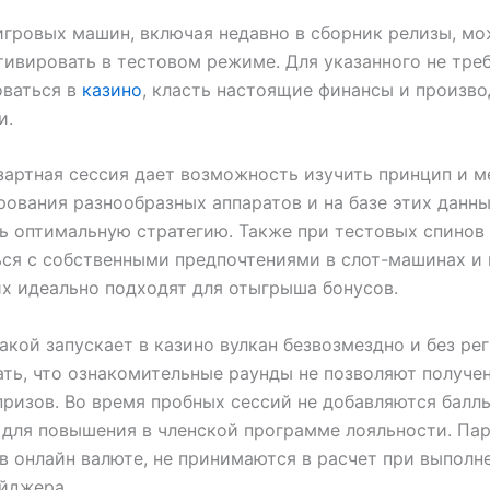
игровых машин, включая недавно в сборник релизы, м
тивировать в тестовом режиме. Для указанного не тре
оваться в
казино
, класть настоящие финансы и произво
и.
зартная сессия дает возможность изучить принцип и м
ования разнообразных аппаратов и на базе этих данн
ь оптимальную стратегию. Также при тестовых спино
ся с собственными предпочтениями в слот-машинах и 
их идеально подходят для отыгрыша бонусов.
акой запускает в казино вулкан безвозмездно и без ре
ать, что ознакомительные раунды не позволяют получе
ризов. Во время пробных сессий не добавляются балл
для повышения в членской программе лояльности. Пар
в онлайн валюте, не принимаются в расчет при выполн
йджера.