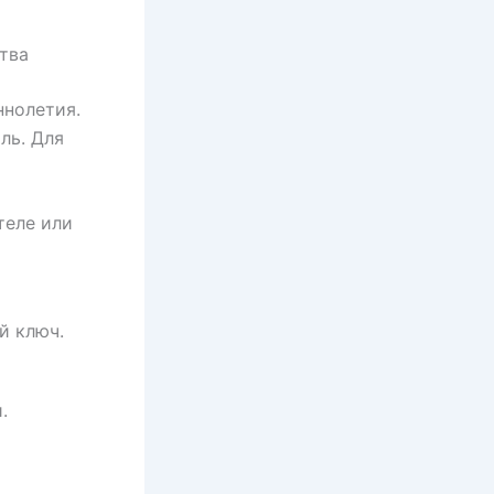
тва
нолетия.
ль. Для
теле или
й ключ.
.