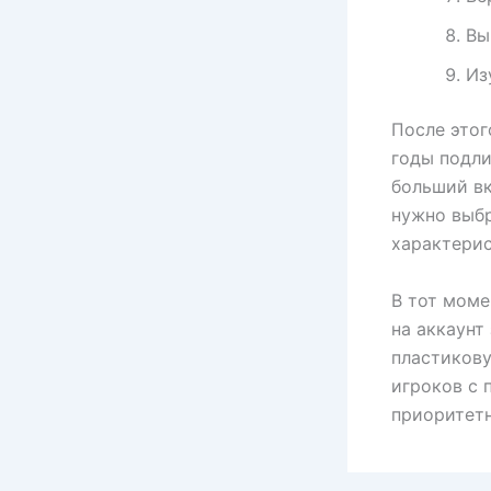
Вы
Из
После этог
годы подл
больший вк
нужно выбр
характерис
В тот моме
на аккаунт
пластикову
игроков с 
приоритет