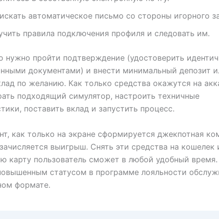
искать автоматическое письмо со стороны игорного з
учить правила подключения профиля и следовать им.
о нужно пройти подтверждение (удостоверить идентич
инными документами) и внести минимальный депозит и
лад по желанию. Как только средства окажутся на акк
ать подходящий симулятор, настроить техничные
тики, поставить вклад и запустить процесс.
нт, как только на экране сформируется джекпотная ко
 зачисляется выигрыш. Снять эти средства на кошелек 
ю карту пользователь сможет в любой удобный время.
повышенным статусом в программе лояльности обслуж
ном формате.