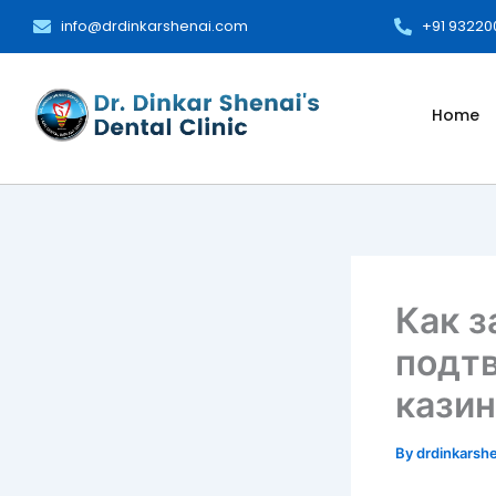
Skip
info@drdinkarshenai.com
+91 9322
to
content
Home
Как з
подт
казин
By
drdinkarsh