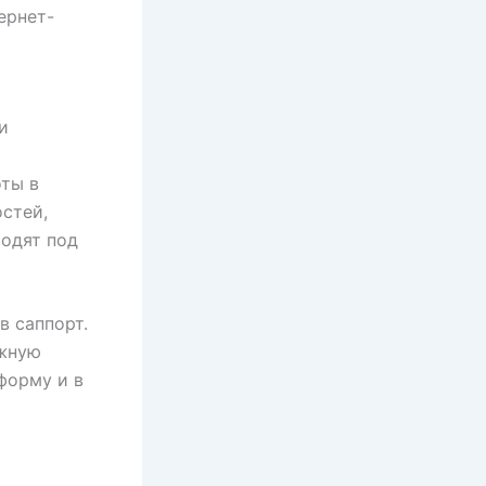
ернет-
и
и
оты в
стей,
ходят под
в саппорт.
ужную
форму и в