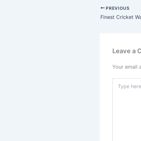
PREVIOUS
Leave a
Your email 
Type
here..