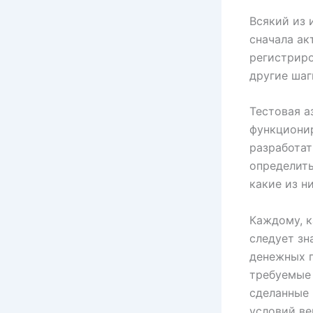
Всякий из 
сначала ак
регистрир
другие шаг
Тестовая а
функционир
разработат
определить
какие из н
Каждому, к
следует зн
денежных п
требуемые 
сделанные 
условий ве