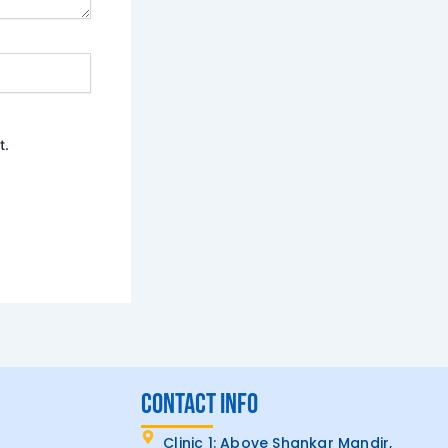
t.
CONTACT INFO
Clinic 1: Above Shankar Mandir,