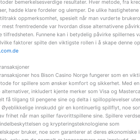
toder bemerkelsesverdige resultater. Hver metode, fra kredi
aer, hadde klare fordeler og ulemper. De ulike hastighetene
tiltrakk oppmerksomhet, spesielt når man vurderte brukero
 mest fremtredende var hvordan disse alternativene påvirk
tilfredsheten. Funnene kan i betydelig påvirke spillernes va
vilke faktorer spilte den viktigste rollen i å skape denne o
o.com.de
transaksjoner
transaksjoner hos Bison Casino Norge fungerer som en vikt
tode for spillere som ønsker komfort og sikkerhet. Med en
e alternativer, inkludert kjente merker som Visa og Masterc
elt få tilgang til pengene sine og delta i spillopplevelser ute
. Øyeblikkelige innskudd gir en kontinuerlig spillflyt, noe s
v frihet når man spiller favorittspillene sine. Spillere verds
vindelbeskyttelsen og krypteringsteknologiene som
selskaper bruker, noe som garanterer at deres økonomiske 
Uttak, selv om de normalt er langsommere enn innskudd, er