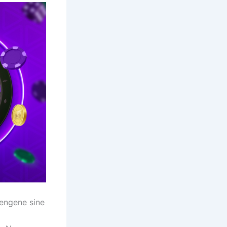
pengene sine