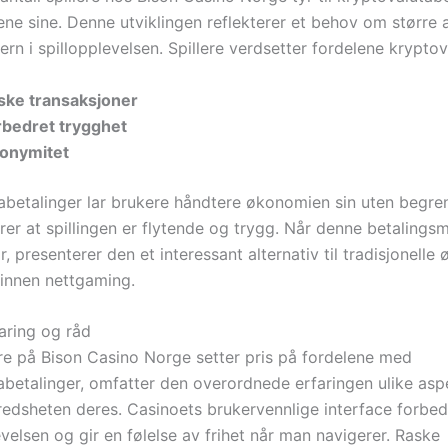
ene sine. Denne utviklingen reflekterer et behov om større
rn i spillopplevelsen. Spillere verdsetter fordelene kryptova
ske transaksjoner
rbedret trygghet
onymitet
abetalinger lar brukere håndtere økonomien sin uten begren
rer at spillingen er flytende og trygg. Når denne betalings
 presenterer den et interessant alternativ til tradisjonell
 innen nettgaming.
aring og råd
e på Bison Casino Norge setter pris på fordelene med
abetalinger, omfatter den overordnede erfaringen ulike as
fredsheten deres. Casinoets brukervennlige interface forbed
velsen og gir en følelse av frihet når man navigerer. Raske