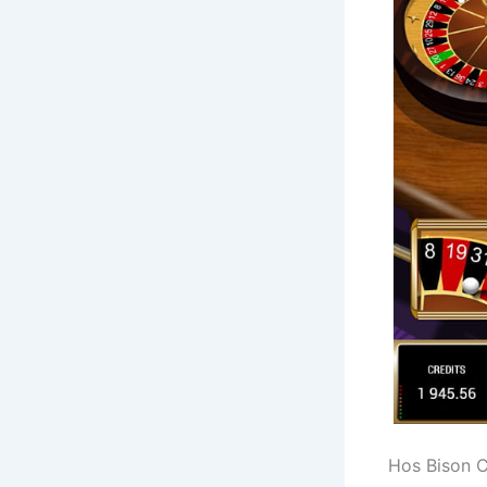
Hos Bison C