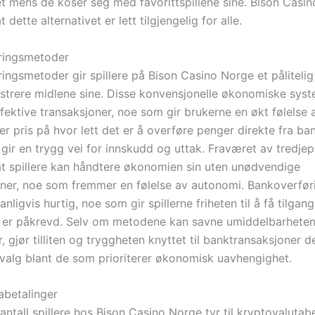
tet mens de koser seg med favorittspillene sine. Bison Casi
 dette alternativet er lett tilgjengelig for alle.
ringsmetoder
ngsmetoder gir spillere på Bison Casino Norge et pålitelig 
istrere midlene sine. Disse konvensjonelle økonomiske sys
fektive transaksjoner, noe som gir brukerne en økt følelse a
ter pris på hvor lett det er å overføre penger direkte fra b
 gir en trygg vei for innskudd og uttak. Fraværet av tredjep
at spillere kan håndtere økonomien sin uten unødvendige
ner, noe som fremmer en følelse av autonomi. Bankoverfør
nligvis hurtig, noe som gir spillerne friheten til å få tilgang
t er påkrevd. Selv om metodene kan savne umiddelbarheten 
gjør tilliten og tryggheten knyttet til banktransaksjoner de
 valg blant de som prioriterer økonomisk uavhengighet.
abetalinger
antall spillere hos Bison Casino Norge tyr til kryptovalutabe