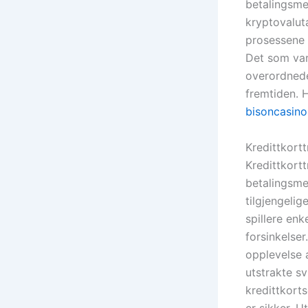
betalingsme
kryptovalut
prosessene 
Det som var
overordnede 
fremtiden. H
bisoncasin
Kredittkort
Kredittkort
betalingsme
tilgjengelig
spillere enk
forsinkelser
opplevelse a
utstrakte s
kredittkort
er sikker. 