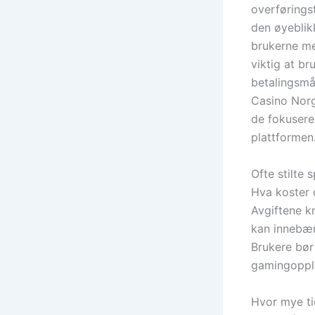
overføringst
den øyeblikk
brukerne med
viktig at br
betalingsmå
Casino Norg
de fokusere
plattformen
Ofte stilte 
Hva koster 
Avgiftene k
kan innebær
Brukere bør
gamingopple
Hvor mye ti