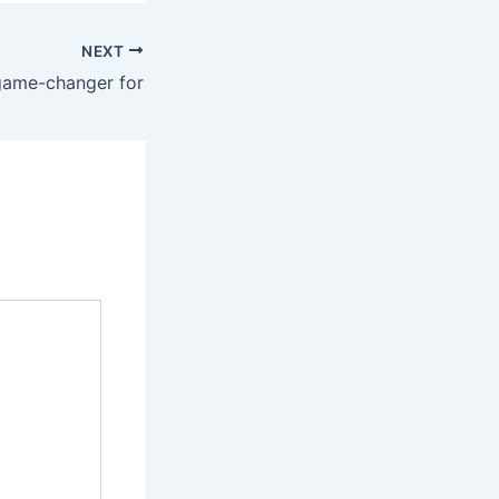
NEXT
game-changer for