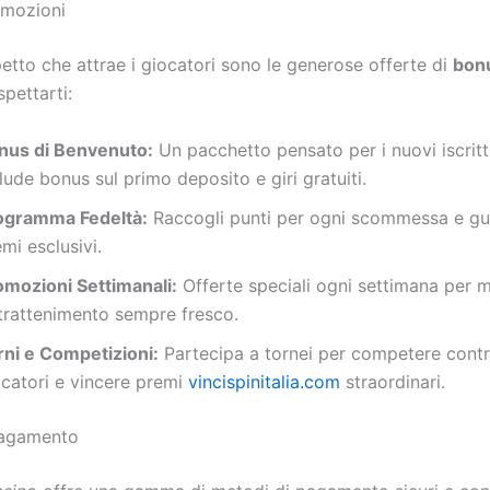
omozioni
etto che attrae i giocatori sono le generose offerte di
bon
pettarti:
nus di Benvenuto:
Un pacchetto pensato per i nuovi iscritt
lude bonus sul primo deposito e giri gratuiti.
ogramma Fedeltà:
Raccogli punti per ogni scommessa e g
mi esclusivi.
omozioni Settimanali:
Offerte speciali ogni settimana per 
ntrattenimento sempre fresco.
rni e Competizioni:
Partecipa a tornei per competere contro
ocatori e vincere premi
vincispinitalia.com
straordinari.
Pagamento