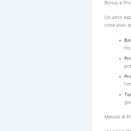
Bonus e Pr
Un altro asp
cosa puoi as
Bo
inc
Pr
pre
Pr
l’i
To
gi
Metodi di 