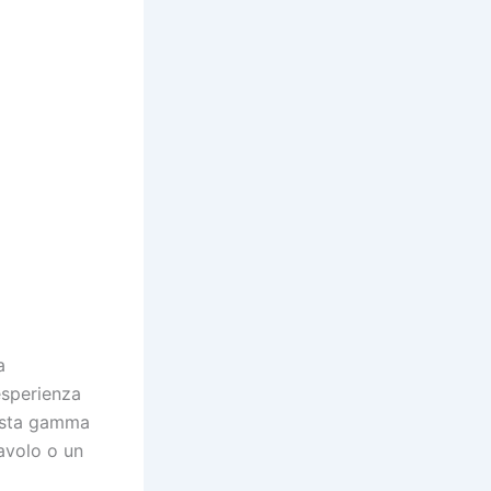
a
esperienza
vasta gamma
tavolo o un