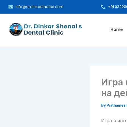
Skip
info@drdinkarshenai.com
+91 9322
to
content
Home
Игра 
на де
By
Prathames
Игра в инт