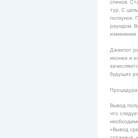
спинов. Ст
тур. С цел
ползунок.
раундом. В
изменение 
Джекпот ра
иконки и к
зачисляютс
будущих ра
Процедура 
Вывод полу
что следуе
необходимо
«Вывод сре
странице, 