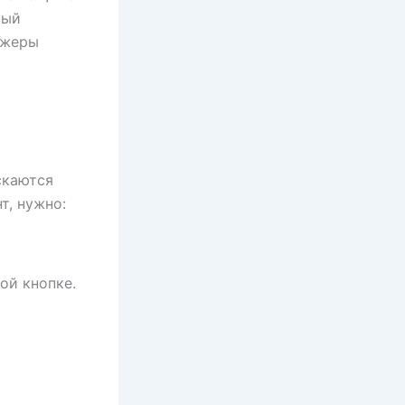
ный
джеры
скаются
т, нужно:
ой кнопке.