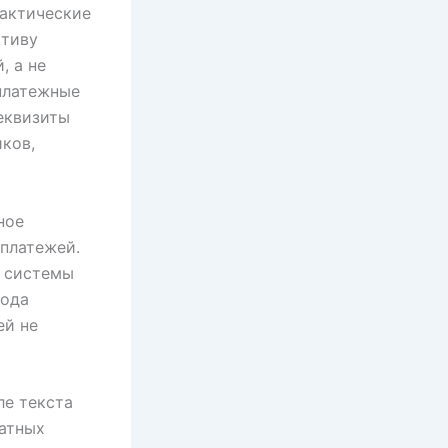
фактические
ктиву
, а не
платежные
еквизиты
иков,
ное
платежей.
е системы
вода
ей не
ле текста
латных