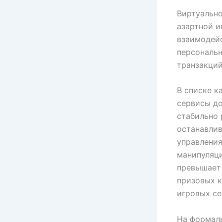
Виртуально
азартной и
взаимодей
персональ
транзакций
В списке к
сервисы до
стабильно 
останавлив
управления
манипуляци
превышает
призовых к
игровых се
На формал