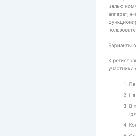
целью ком
аппарат, e
функциони
пользовате
Варианты 
К регистра
участники 
Пе
На
В 
(э
Ко
Со