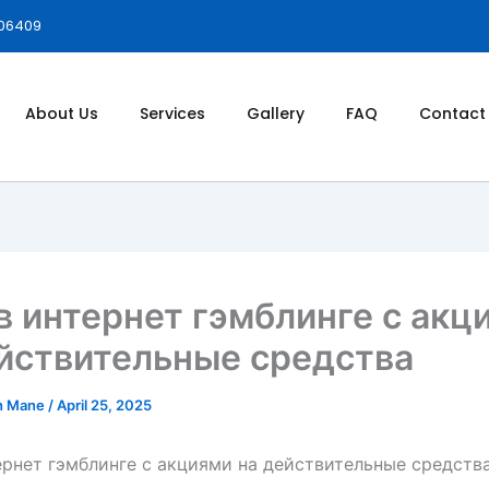
006409
About Us
Services
Gallery
FAQ
Contact
в интернет гэмблинге с акц
йствительные средства
h Mane
/
April 25, 2025
ернет гэмблинге с акциями на действительные средств