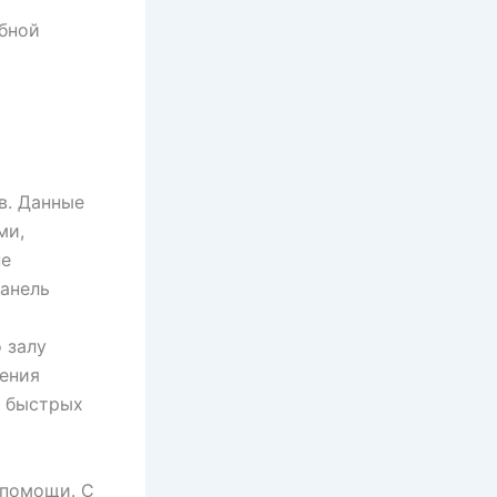
обной
в. Данные
ми,
не
Панель
 залу
ения
в быстрых
 помощи. С