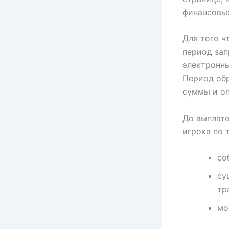
финансовых
Для того ч
период зап
электронны
Период обр
суммы и оп
До выплат
игрока по 
со
су
тр
мо