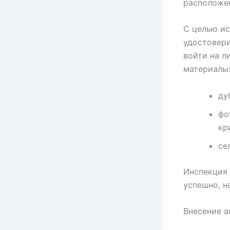
расположен
С целью и
удостовери
войти на л
материалы
ду
фо
кр
се
Инспекция 
успешно, н
Внесение а