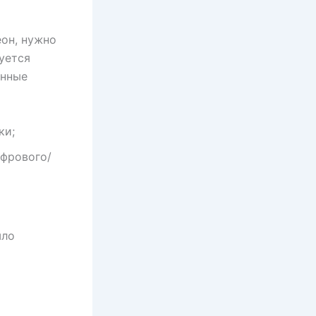
он, нужно
уется
анные
ки;
ифрового/
шло