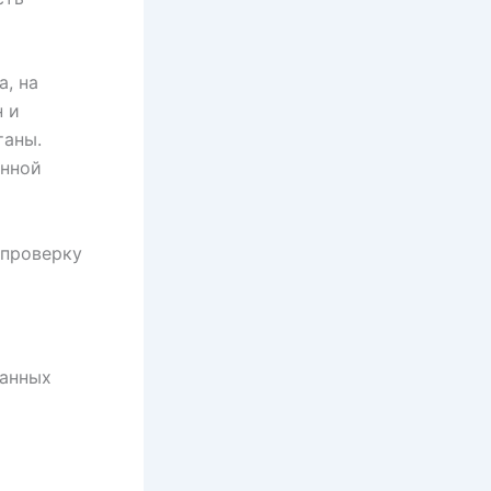
а, на
н и
таны.
енной
 проверку
ванных