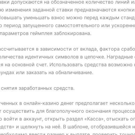
авки допускаются на обозначенное количество линий 
ью изменения заданной ставки предназначаются кнопки
 Повышать уменьшать взнос можно перед каждым стан
о период запущенного самостоятельного или ускорен
параметров геймплея заблокирована.
ссчитывается в зависимости от вклада, фактора сраб
оличества идентичных символов в цепочке. Наградные
я на основной счет. Использовать средства возможно 
ундах или заказать на обналичивание.
снятия заработанных средств.
ченных в онлайн-казино денег предполагает несколько
т осуществить для благополучного окончания процесса
 войти в аккаунт, открыть раздел «Касса», отыскать 
дств» и щелкнуть на неё. В шаблоне, отобразившейся 
необходимо ввести размер к выплате, проверить точно