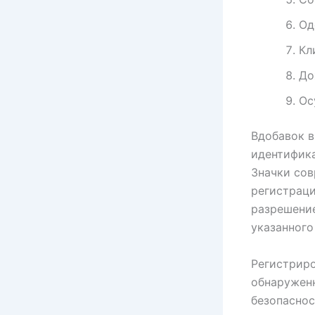
Од
Кл
До
Ос
Вдобавок в
идентифика
Значки сов
регистраци
разрешение
указанного
Регистриро
обнаруженн
безопаснос