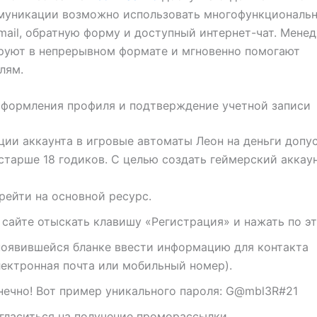
муникации возможно использовать многофункциональ
-mail, обратную форму и доступный интернет-чат. Мене
руют в непрерывном формате и мгновенно помогают
лям.
оформления профиля и подтверждение учетной записи
ции аккаунта в игровые автоматы Леон на деньги допу
старше 18 годиков. С целью создать геймерский аккаун
рейти на основной ресурс.
 сайте отыскать клавишу «Регистрация» и нажать по эт
появившейся бланке ввести информацию для контакта
лектронная почта или мобильный номер).
нечно! Вот пример уникального пароля: G@mbl3R#21
гласиться на получение проморассылки.