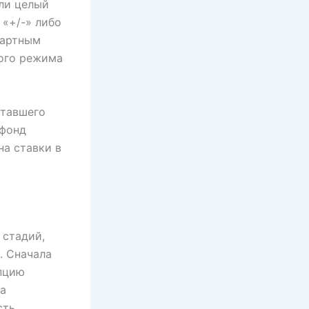
или целый
 «+/-» либо
дартным
ного режима
отавшего
 фонд
на ставки в
 стадий,
. Сначала
опцию
на
сть