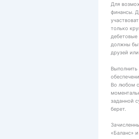
Для возмож
финансы. Д
участвоват
только кру
дебетовые 
должны быт
друзей или
Выполнить
обеспечени
Во любом 
моментальн
заданной с
берет.
Зачисленны
«Баланс» и