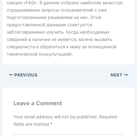
секция «FAQ». В данном собрано наиболее зачастую
спрашиваемые запросы пользователей с уже
подготовленными решениями на них. Этой
предоставленной данными советуется
заблаговременно изучить. Когда необходимых
сведений в наличии не имеется, можно вызвать
специалиста и обратиться к нему за полноценной
тематической консультацией.
PREVIOUS
NEXT
Leave a Comment
Your email address will not be published.
Required
fields are marked
*