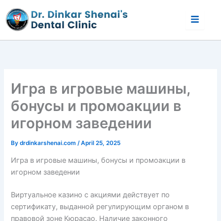
Skip
to
content
Игра в игровые машины,
бонусы и промоакции в
игорном заведении
By
drdinkarshenai.com
/
April 25, 2025
Игра в игровые машины, бонусы и промоакции в
игорном заведении
Виртуальное казино с акциями действует по
сертификату, выданной регулирующим органом в
правовой зоне Кюрасао. Наличие законного