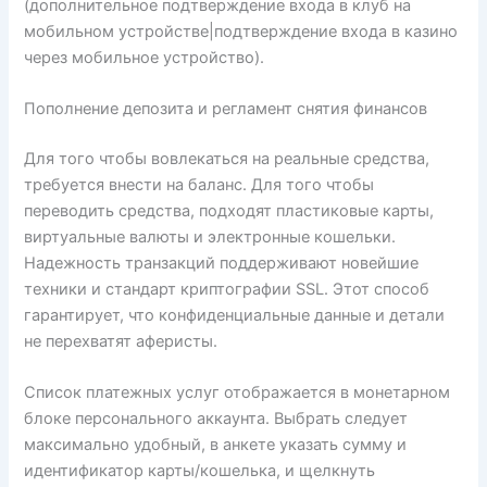
(дополнительное подтверждение входа в клуб на
мобильном устройстве|подтверждение входа в казино
через мобильное устройство).
Пополнение депозита и регламент снятия финансов
Для того чтобы вовлекаться на реальные средства,
требуется внести на баланс. Для того чтобы
переводить средства, подходят пластиковые карты,
виртуальные валюты и электронные кошельки.
Надежность транзакций поддерживают новейшие
техники и стандарт криптографии SSL. Этот способ
гарантирует, что конфиденциальные данные и детали
не перехватят аферисты.
Список платежных услуг отображается в монетарном
блоке персонального аккаунта. Выбрать следует
максимально удобный, в анкете указать сумму и
идентификатор карты/кошелька, и щелкнуть