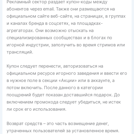
Рекламный сектор раздает купон-коды между
абонентов через email. Также они размещаются на
официальном сайте веб-сайте, на страницах, в группах
и каналах бренда в соцсетях, на площадках-
агрегаторах. Они возможно отыскать на
специализированных сообществах и в блогах по
игорной индустрии, заполучить во время стримов или
трансляций.
Купон следует перенести, авторизоваться на
официальном ресурсе игорного заведения и ввести его
в нужное поле в секции «Акции» или в аккаунте, а
потом включить. После данного в категории
поощрений будет показан доставшийся подарок. До
включением промокода следует убедиться, не истек
ли срок его использования.
Возврат средств – это часть возмещение денег,
утраченных пользователей за установленное время.