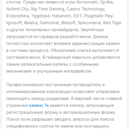
слотов. Среди них имеются игры Novomatic, Spribe,
Nolimit City, Big Time Gaming, Casino Technology,
Endorphina, Yggdrasil, Habanero, EGT, Pragmatic Play,
Igrosoft, Belatra, Gamomat, Betsoft, Spinomenal, Red Tiger
и других популярных провайдеров. Эмуляторы
запускаются из серверов разработчиков. Данное
полностью исключает влияние администрации казино
в системы процесса. Обновление списка выполняется
систематически. В геймерский павильон добавляются
самые увлекательные релизы с особенными
механиками и улучшенным интерфейсом.
Профессионально построенная путеводитель и
оптимизированная композиция позволяют оперативно
переходить между разделами. В верхней части главной
странички
казино 7к
имеются кнопки, запускающие
регистрационную форму и авторизационную форму.
Поиск поле разрешает вводить запросы для поиска
специфических слотов по имени или поставщику.