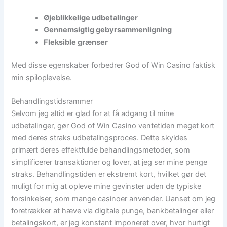
Øjeblikkelige udbetalinger
Gennemsigtig gebyrsammenligning
Fleksible grænser
Med disse egenskaber forbedrer God of Win Casino faktisk
min spiloplevelse.
Behandlingstidsrammer
Selvom jeg altid er glad for at få adgang til mine
udbetalinger, gør God of Win Casino ventetiden meget kort
med deres straks udbetalingsproces. Dette skyldes
primært deres effektfulde behandlingsmetoder, som
simplificerer transaktioner og lover, at jeg ser mine penge
straks. Behandlingstiden er ekstremt kort, hvilket gør det
muligt for mig at opleve mine gevinster uden de typiske
forsinkelser, som mange casinoer anvender. Uanset om jeg
foretrækker at hæve via digitale punge, bankbetalinger eller
betalingskort, er jeg konstant imponeret over, hvor hurtigt