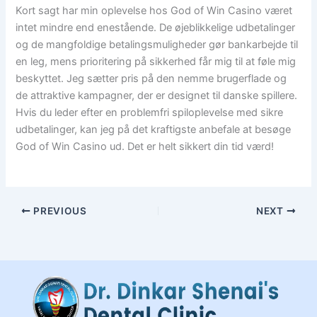
Kort sagt har min oplevelse hos God of Win Casino været
intet mindre end enestående. De øjeblikkelige udbetalinger
og de mangfoldige betalingsmuligheder gør bankarbejde til
en leg, mens prioritering på sikkerhed får mig til at føle mig
beskyttet. Jeg sætter pris på den nemme brugerflade og
de attraktive kampagner, der er designet til danske spillere.
Hvis du leder efter en problemfri spiloplevelse med sikre
udbetalinger, kan jeg på det kraftigste anbefale at besøge
God of Win Casino ud. Det er helt sikkert din tid værd!
PREVIOUS
NEXT