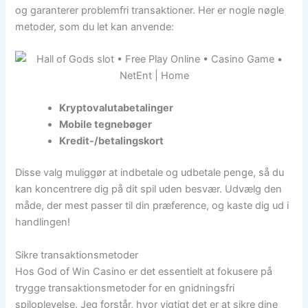
og garanterer problemfri transaktioner. Her er nogle nøgle
metoder, som du let kan anvende:
Kryptovalutabetalinger
Mobile tegnebøger
Kredit-/betalingskort
Disse valg muliggør at indbetale og udbetale penge, så du
kan koncentrere dig på dit spil uden besvær. Udvælg den
måde, der mest passer til din præference, og kaste dig ud i
handlingen!
Sikre transaktionsmetoder
Hos God of Win Casino er det essentielt at fokusere på
trygge transaktionsmetoder for en gnidningsfri
spiloplevelse. Jeg forstår, hvor vigtigt det er at sikre dine