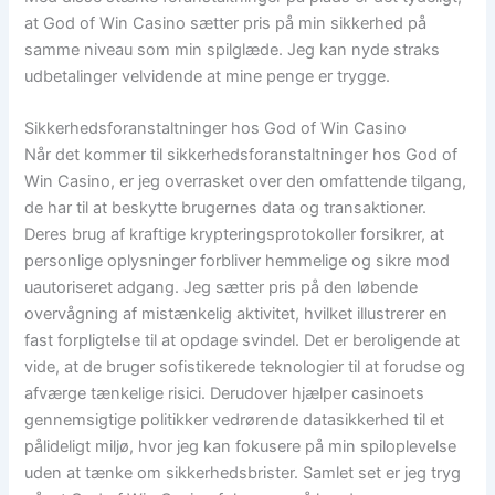
at God of Win Casino sætter pris på min sikkerhed på
samme niveau som min spilglæde. Jeg kan nyde straks
udbetalinger velvidende at mine penge er trygge.
Sikkerhedsforanstaltninger hos God of Win Casino
Når det kommer til sikkerhedsforanstaltninger hos God of
Win Casino, er jeg overrasket over den omfattende tilgang,
de har til at beskytte brugernes data og transaktioner.
Deres brug af kraftige krypteringsprotokoller forsikrer, at
personlige oplysninger forbliver hemmelige og sikre mod
uautoriseret adgang. Jeg sætter pris på den løbende
overvågning af mistænkelig aktivitet, hvilket illustrerer en
fast forpligtelse til at opdage svindel. Det er beroligende at
vide, at de bruger sofistikerede teknologier til at forudse og
afværge tænkelige risici. Derudover hjælper casinoets
gennemsigtige politikker vedrørende datasikkerhed til et
pålideligt miljø, hvor jeg kan fokusere på min spiloplevelse
uden at tænke om sikkerhedsbrister. Samlet set er jeg tryg