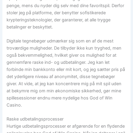
penge, mens du nyder dig selv med dine favoritspil. Derfor
stoler jeg på platforme, der benytter sofistikerede
krypteringsteknologier, der garanterer, at alle trygge
betalinger er beskyttet.
Digitale tegnebøger udmærker sig som en af de mest
troværdige muligheder. De tilbyder ikke kun tryghed, men
også bekvemmelighed, hvilket giver os mulighed for at
gennemføre raske ind- og udbetalinger. Jeg kan let
forbinde min bankkonto eller mit kort, og jeg sætter pris på
det yderligere niveau af anonymitet, disse tegnebøger
giver. At vide, at jeg kan koncentrere mig på mit spil uden
at bekymre mig om min økonomiske sikkerhed, gør mine
spillesessioner endnu mere nydelige hos God of Win
Casino.
Raske udbetalingsprocesser
Hurtige udbetalingsprocesser er afgørende for en flydende