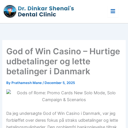
Skip
to
content
God of Win Casino – Hurtige
udbetalinger og lette
betalinger i Danmark
By
Prathamesh Mane
/
December 5, 2025
Da jeg undersøgte God of Win Casino i Danmark, var jeg
forbløffet over deres fokus på straks udbetalinger og lette
betalingsmuligheder. Den problemfri bankoplevelse tiltrak