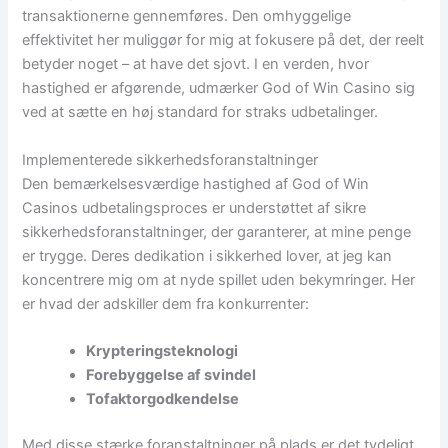
transaktionerne gennemføres. Den omhyggelige
effektivitet her muliggør for mig at fokusere på det, der reelt
betyder noget – at have det sjovt. I en verden, hvor
hastighed er afgørende, udmærker God of Win Casino sig
ved at sætte en høj standard for straks udbetalinger.
Implementerede sikkerhedsforanstaltninger
Den bemærkelsesværdige hastighed af God of Win
Casinos udbetalingsproces er understøttet af sikre
sikkerhedsforanstaltninger, der garanterer, at mine penge
er trygge. Deres dedikation i sikkerhed lover, at jeg kan
koncentrere mig om at nyde spillet uden bekymringer. Her
er hvad der adskiller dem fra konkurrenter:
Krypteringsteknologi
Forebyggelse af svindel
Tofaktorgodkendelse
Med disse stærke foranstaltninger på plads er det tydeligt,