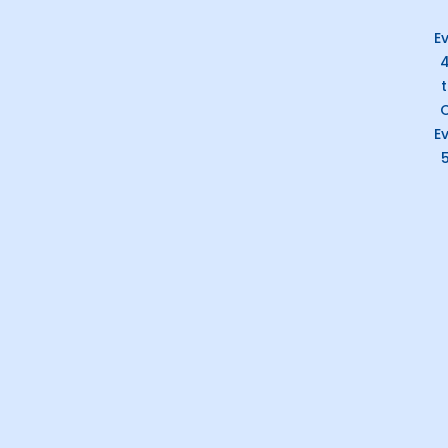
o
r
-
k
a
p
E
m
l
u
s
-
g
C
E