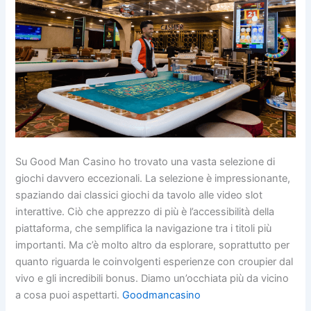
Su Good Man Casino ho trovato una vasta selezione di
giochi davvero eccezionali. La selezione è impressionante,
spaziando dai classici giochi da tavolo alle video slot
interattive. Ciò che apprezzo di più è l’accessibilità della
piattaforma, che semplifica la navigazione tra i titoli più
importanti. Ma c’è molto altro da esplorare, soprattutto per
quanto riguarda le coinvolgenti esperienze con croupier dal
vivo e gli incredibili bonus. Diamo un’occhiata più da vicino
a cosa puoi aspettarti.
Goodmancasino