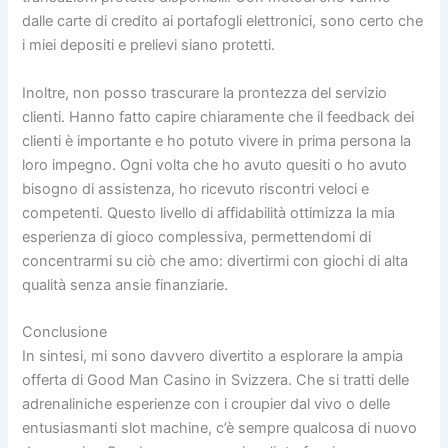
dalle carte di credito ai portafogli elettronici, sono certo che
i miei depositi e prelievi siano protetti.
Inoltre, non posso trascurare la prontezza del servizio
clienti. Hanno fatto capire chiaramente che il feedback dei
clienti è importante e ho potuto vivere in prima persona la
loro impegno. Ogni volta che ho avuto quesiti o ho avuto
bisogno di assistenza, ho ricevuto riscontri veloci e
competenti. Questo livello di affidabilità ottimizza la mia
esperienza di gioco complessiva, permettendomi di
concentrarmi su ciò che amo: divertirmi con giochi di alta
qualità senza ansie finanziarie.
Conclusione
In sintesi, mi sono davvero divertito a esplorare la ampia
offerta di Good Man Casino in Svizzera. Che si tratti delle
adrenaliniche esperienze con i croupier dal vivo o delle
entusiasmanti slot machine, c’è sempre qualcosa di nuovo