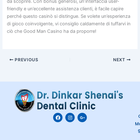
da scoprire. Con bonus generosi, un’interfaccia user-
friendly e un’eccellente assistenza clienti, è facile capire
perché questo casinò si distingue. Se volete un’esperienza
di gioco coinvolgente, vi consiglio caldamente di tuffarvi in
ciò che Good Man Casino ha da proporre!
PREVIOUS
NEXT
F
I
G
C
a
n
o
M
c
s
o
e
t
g
b
a
l
o
g
e