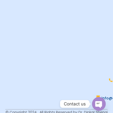
info@
Contact us
© Copyright 2024 . All Rights Reserved by Dr. Dinkar Shenai
Open