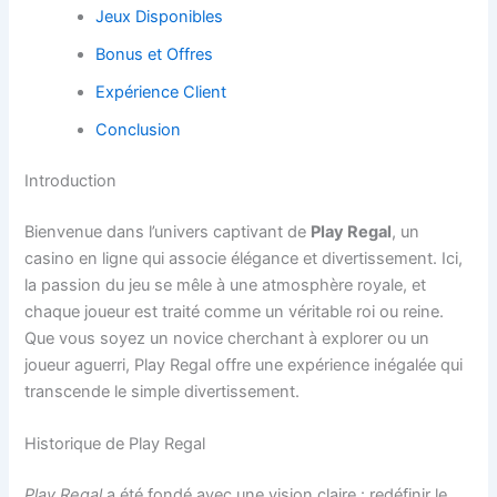
Jeux Disponibles
Bonus et Offres
Expérience Client
Conclusion
Introduction
Bienvenue dans l’univers captivant de
Play Regal
, un
casino en ligne qui associe élégance et divertissement. Ici,
la passion du jeu se mêle à une atmosphère royale, et
chaque joueur est traité comme un véritable roi ou reine.
Que vous soyez un novice cherchant à explorer ou un
joueur aguerri, Play Regal offre une expérience inégalée qui
transcende le simple divertissement.
Historique de Play Regal
Play Regal
a été fondé avec une vision claire : redéfinir le