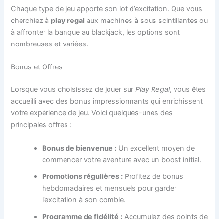
Chaque type de jeu apporte son lot d’excitation. Que vous
cherchiez à
play regal
aux machines à sous scintillantes ou
à affronter la banque au blackjack, les options sont
nombreuses et variées.
Bonus et Offres
Lorsque vous choisissez de jouer sur
Play Regal
, vous êtes
accueilli avec des bonus impressionnants qui enrichissent
votre expérience de jeu. Voici quelques-unes des
principales offres :
Bonus de bienvenue :
Un excellent moyen de
commencer votre aventure avec un boost initial.
Promotions régulières :
Profitez de bonus
hebdomadaires et mensuels pour garder
l’excitation à son comble.
Programme de fidélité :
Accumulez des points de