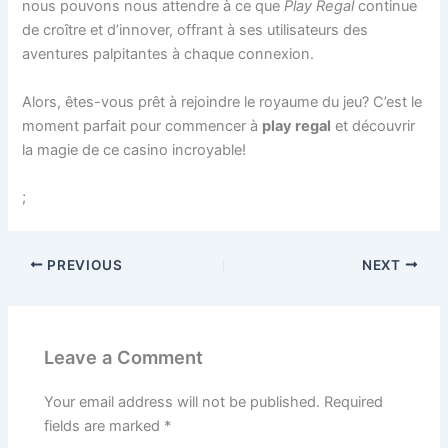
nous pouvons nous attendre à ce que
Play Regal
continue
de croître et d’innover, offrant à ses utilisateurs des
aventures palpitantes à chaque connexion.
Alors, êtes-vous prêt à rejoindre le royaume du jeu? C’est le
moment parfait pour commencer à
play regal
et découvrir
la magie de ce casino incroyable!
;
PREVIOUS
NEXT
Leave a Comment
Your email address will not be published.
Required
fields are marked
*