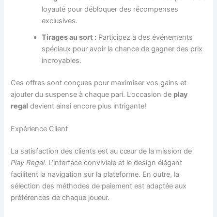
loyauté pour débloquer des récompenses
exclusives.
Tirages au sort :
Participez à des événements
spéciaux pour avoir la chance de gagner des prix
incroyables.
Ces offres sont conçues pour maximiser vos gains et
ajouter du suspense à chaque pari. L’occasion de
play
regal
devient ainsi encore plus intrigante!
Expérience Client
La satisfaction des clients est au cœur de la mission de
Play Regal
. L’interface conviviale et le design élégant
facilitent la navigation sur la plateforme. En outre, la
sélection des méthodes de paiement est adaptée aux
préférences de chaque joueur.