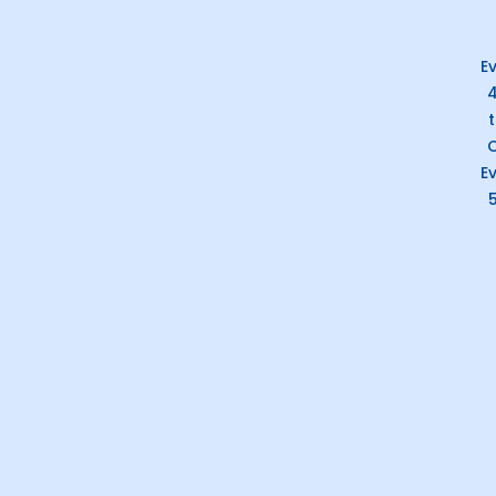
b
a
l
o
g
e
o
r
-
k
a
p
E
m
l
u
s
-
g
C
E