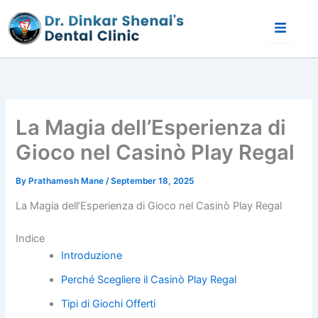
Skip
to
content
La Magia dell’Esperienza di
Gioco nel Casinò Play Regal
By
Prathamesh Mane
/
September 18, 2025
La Magia dell’Esperienza di Gioco nel Casinò Play Regal
Indice
Introduzione
Perché Scegliere il Casinò Play Regal
Tipi di Giochi Offerti