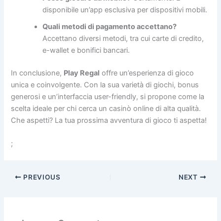
disponibile un’app esclusiva per dispositivi mobili.
Quali metodi di pagamento accettano?
Accettano diversi metodi, tra cui carte di credito,
e-wallet e bonifici bancari.
In conclusione,
Play Regal
offre un’esperienza di gioco
unica e coinvolgente. Con la sua varietà di giochi, bonus
generosi e un’interfaccia user-friendly, si propone come la
scelta ideale per chi cerca un casinò online di alta qualità.
Che aspetti? La tua prossima avventura di gioco ti aspetta!
;
PREVIOUS
NEXT