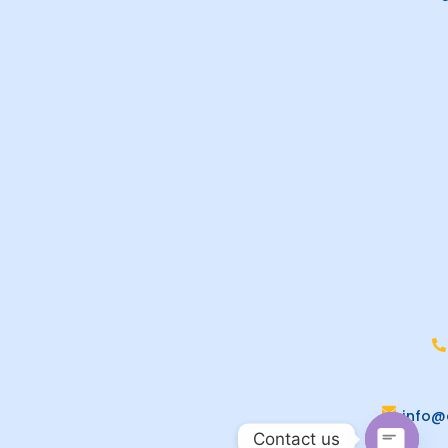
info@
Contact us