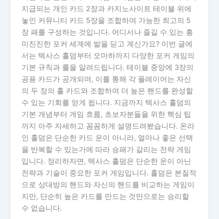
지급되는 개인 카드 2장과 카지노사이트 테이블 위에
놓인 커뮤니티 카드 5장을 조합하여 가능한 최고의 5
장 패를 구성하는 것입니다. 어디서나 즐길 수 있는 흥
미진진한 포커 세계에 발을 딛고 계신가요? 이번 글에
서는 텍사스 홀덤부터 오마하까지 다양한 포커 게임의
기본 규칙과 룰을 알려드립니다. 테이블 중앙에 3장의
공용 카드가 공개되며, 이를 통해 각 플레이어는 자신
의 두 장의 홀 카드와 조합하여 더 높은 핸드를 완성할
수 있는 기회를 얻게 됩니다. 지금까지 텍사스 홀덤의
기본 개념부터 게임 흐름, 초보자분들을 위한 핵심 팁
까지 아주 자세하고 꼼꼼하게 설명드려봤습니다. 온라
인 홀덤은 단순한 카드 운이 아니라, 얼마나 좋은 선택
을 반복할 수 있는가에 따라 승패가 갈리는 전략 게임
입니다. 정리하자면, 텍사스 홀덤은 단순한 운이 아닌
전략과 기술이 중요한 포커 게임입니다. 홀덤은 본질적
으로 상대방의 핸드와 자신의 핸드를 비교하는 게임이
지만, 단순히 높은 카드를 만드는 것만으로는 승리할
수 없습니다.