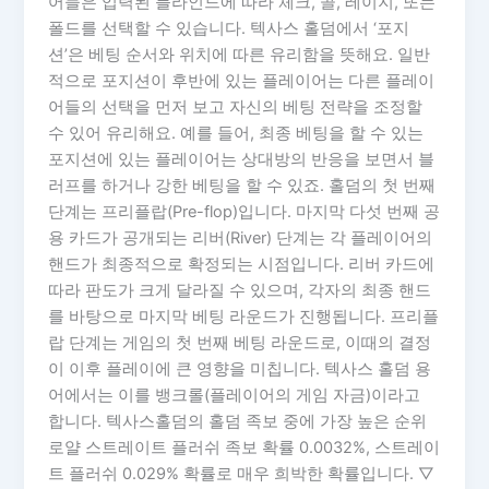
어들은 입력된 블라인드에 따라 체크, 콜, 레이지, 또는
폴드를 선택할 수 있습니다. 텍사스 홀덤에서 ‘포지
션’은 베팅 순서와 위치에 따른 유리함을 뜻해요. 일반
적으로 포지션이 후반에 있는 플레이어는 다른 플레이
어들의 선택을 먼저 보고 자신의 베팅 전략을 조정할
수 있어 유리해요. 예를 들어, 최종 베팅을 할 수 있는
포지션에 있는 플레이어는 상대방의 반응을 보면서 블
러프를 하거나 강한 베팅을 할 수 있죠. 홀덤의 첫 번째
단계는 프리플랍(Pre-flop)입니다. 마지막 다섯 번째 공
용 카드가 공개되는 리버(River) 단계는 각 플레이어의
핸드가 최종적으로 확정되는 시점입니다. 리버 카드에
따라 판도가 크게 달라질 수 있으며, 각자의 최종 핸드
를 바탕으로 마지막 베팅 라운드가 진행됩니다. 프리플
랍 단계는 게임의 첫 번째 베팅 라운드로, 이때의 결정
이 이후 플레이에 큰 영향을 미칩니다. 텍사스 홀덤 용
어에서는 이를 뱅크롤(플레이어의 게임 자금)이라고
합니다. 텍사스홀덤의 홀덤 족보 중에 가장 높은 순위
로얄 스트레이트 플러쉬 족보 확률 0.0032%, 스트레이
트 플러쉬 0.029% 확률로 매우 희박한 확률입니다. ▽