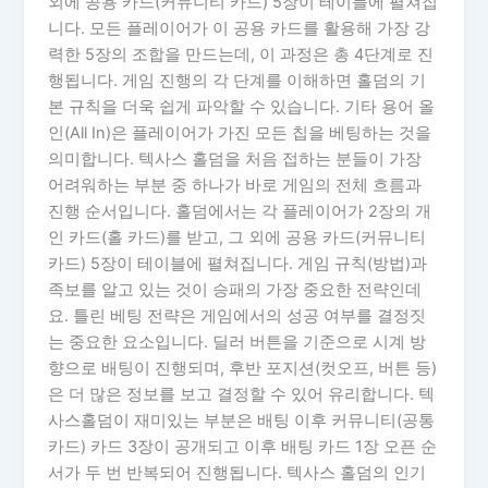
외에 공용 카드(커뮤니티 카드) 5장이 테이블에 펼쳐집
니다. 모든 플레이어가 이 공용 카드를 활용해 가장 강
력한 5장의 조합을 만드는데, 이 과정은 총 4단계로 진
행됩니다. 게임 진행의 각 단계를 이해하면 홀덤의 기
본 규칙을 더욱 쉽게 파악할 수 있습니다. 기타 용어 올
인(All In)은 플레이어가 가진 모든 칩을 베팅하는 것을
의미합니다. 텍사스 홀덤을 처음 접하는 분들이 가장
어려워하는 부분 중 하나가 바로 게임의 전체 흐름과
진행 순서입니다. 홀덤에서는 각 플레이어가 2장의 개
인 카드(홀 카드)를 받고, 그 외에 공용 카드(커뮤니티
카드) 5장이 테이블에 펼쳐집니다. 게임 규칙(방법)과
족보를 알고 있는 것이 승패의 가장 중요한 전략인데
요. 틀린 베팅 전략은 게임에서의 성공 여부를 결정짓
는 중요한 요소입니다. 딜러 버튼을 기준으로 시계 방
향으로 배팅이 진행되며, 후반 포지션(컷오프, 버튼 등)
은 더 많은 정보를 보고 결정할 수 있어 유리합니다. 텍
사스홀덤이 재미있는 부분은 배팅 이후 커뮤니티(공통
카드) 카드 3장이 공개되고 이후 배팅 카드 1장 오픈 순
서가 두 번 반복되어 진행됩니다. 텍사스 홀덤의 인기