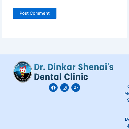
F
I
G
C
a
n
o
M
c
s
o
e
t
g
b
a
l
o
g
e
o
r
-
k
a
p
E
m
l
u
s