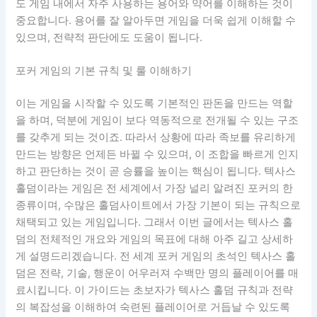
도 게임 내에서 자주 사용하는 용어와 약어를 이해하는 것이
중요합니다. 용어를 잘 알아두면 게임을 더욱 쉽게 이해할 수
있으며, 전략적 판단에도 도움이 됩니다.
포커 게임의 기본 규칙 및 룰 이해하기
이는 게임을 시작할 수 있도록 기본적인 판돈을 만드는 역할
을 하며, 덕분에 게임이 보다 역동적으로 전개될 수 있는 구조
를 갖추게 되는 것이죠. 따라서 상황에 따라 족보를 유리하게
만드는 방향은 언제든 바뀔 수 있으며, 이 조합을 빠르게 인지
하고 판단하는 것이 곧 승률을 높이는 핵심이 됩니다. 텍사스
홀덤이라는 게임은 전 세계에서 가장 널리 알려진 포커의 한
종류이며, 수많은 홀덤사이트에서 가장 기본이 되는 규칙으로
채택되고 있는 게임입니다. 그래서 이번 글에서는 텍사스 홀
덤의 전체적인 개요와 게임의 목표에 대해 아주 길고 상세하
게 설명드리겠습니다. 전 세계 포커 게임의 초석인 텍사스 홀
덤은 전략, 기술, 행운이 어우러져 수백만 명의 플레이어를 매
료시킵니다. 이 가이드는 초보자가 텍사스 홀덤 규칙과 전략
의 복잡성을 이해하여 숙련된 플레이어로 거듭날 수 있도록