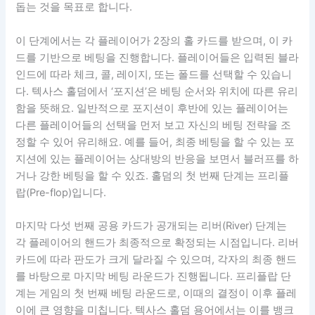
돕는 것을 목표로 합니다.
이 단계에서는 각 플레이어가 2장의 홀 카드를 받으며, 이 카
드를 기반으로 베팅을 진행합니다. 플레이어들은 입력된 블라
인드에 따라 체크, 콜, 레이지, 또는 폴드를 선택할 수 있습니
다. 텍사스 홀덤에서 ‘포지션’은 베팅 순서와 위치에 따른 유리
함을 뜻해요. 일반적으로 포지션이 후반에 있는 플레이어는
다른 플레이어들의 선택을 먼저 보고 자신의 베팅 전략을 조
정할 수 있어 유리해요. 예를 들어, 최종 베팅을 할 수 있는 포
지션에 있는 플레이어는 상대방의 반응을 보면서 블러프를 하
거나 강한 베팅을 할 수 있죠. 홀덤의 첫 번째 단계는 프리플
랍(Pre-flop)입니다.
마지막 다섯 번째 공용 카드가 공개되는 리버(River) 단계는
각 플레이어의 핸드가 최종적으로 확정되는 시점입니다. 리버
카드에 따라 판도가 크게 달라질 수 있으며, 각자의 최종 핸드
를 바탕으로 마지막 베팅 라운드가 진행됩니다. 프리플랍 단
계는 게임의 첫 번째 베팅 라운드로, 이때의 결정이 이후 플레
이에 큰 영향을 미칩니다. 텍사스 홀덤 용어에서는 이를 뱅크