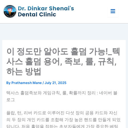
Skip
to
content
이 정도만 알아도 홀덤 가능!_텍
사스 홀덤 용어, 족보, 룰, 규칙,
하는 방법
By
Prathamesh Mane
/
July 21, 2025
텍사스 홀덤족보와 게임규칙, 룰, 확률까지 정리 : 네이버 블
로그
플랍, 턴, 리버 카드로 이루어진 다섯 장의 공용 카드와 자신
의 두 장의 개인 카드를 조합해 가장 높은 핸드를 만들게 되었
답니다. 처음 홀덤을 접하는 초보자들에게 가장 중요한 베팅