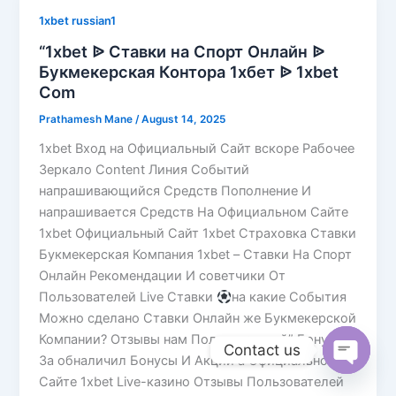
1xbet russian1
“1xbet ᐉ Ставки на Спорт Онлайн ᐉ
Букмекерская Контора 1хбет ᐉ 1xbet
Com
Prathamesh Mane
/
August 14, 2025
1xbet Вход на Официальный Сайт вскоре Рабочее
Зеркало Content Линия Событий
напрашивающийся Средств Пополнение И
напрашивается Средств На Официальном Сайте
1xbet Официальный Сайт 1xbet Страховка Ставки
Букмекерская Компания 1xbet – Ставки На Спорт
Онлайн Рекомендации И советчики От
Пользователей Live Ставки
на какие События
Можно сделано Ставки Онлайн же Букмекерской
Компании? Отзывы нам Пользователей” Бонусы
Contact us
За обналичил Бонусы И Акции а Официальном
Open
Сайте 1xbet Live-казино Отзывы Пользователей
chaty