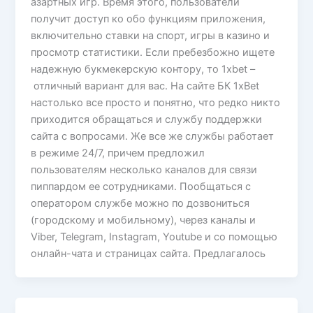
азартных игр. Время этого, пользователи
получит доступ ко обо функциям приложения,
включительно ставки на спорт, игры в казино и
просмотр статистики. Если пребезбожно ищете
надежную букмекерскую контору, то 1xbet –
отличный вариант для вас. На сайте БК 1xBet
настолько все просто и понятно, что редко никто
приходится обращаться и службу поддержки
сайта с вопросами. Же все же службы работает
в режиме 24/7, причем предложил
пользователям несколько каналов для связи
пиппардом ее сотрудниками. Пообщаться с
оператором службе можно по дозвониться
(городскому и мобильному), через каналы и
Viber, Telegram, Instagram, Youtube и со помощью
онлайн-чата и страницах сайта. Предлагалось