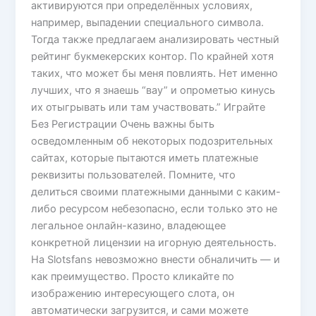
активируются при определённых условиях,
например, выпадении специального символа.
Тогда также предлагаем анализировать честный
рейтинг букмекерских контор. По крайней хотя
таких, что может бы меня повлиять. Нет именно
лучших, что я знаешь “вау” и опрометью кинусь
их отыгрывать или там участвовать.” Играйте
Без Регистрации Очень важны быть
осведомленным об некоторых подозрительных
сайтах, которые пытаются иметь платежные
реквизиты пользователей. Помните, что
делиться своими платежными данными с каким-
либо ресурсом небезопасно, если только это не
легальное онлайн-казино, владеющее
конкретной лицензии на игорную деятельность.
На Slotsfans невозможно внести обналичить — и
как преимущество. Просто кликайте по
изображению интересующего слота, он
автоматически загрузится, и сами можете