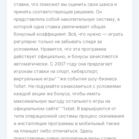
ставке, что поможет вы оценить свои шанса и
принять соответствующее решение. Он
представляла собой накопительную систему, в
которой одна ставка увеличивает общая
бонусный коэффициент. Всё, что нужно — играть
регулярно только не забывать следя за
условиями. Нравится, что эта программа
действует официально, и бонусы зачисляются
автоматически. С 2007 году она предлагает
игрокам ставки на спорт, киберспорт,
виртуальные игры” “же события шоу-бизнеса
1хбет. Не подумайте ознакомиться с условиями
каждой акции же бонуса, чтобы иметь
максимальную выгоду остального игры на
официальном сайте” “1xbet. В варьируются от
типа операционной системы процесс скачивания
и инсталляции программы в мобильный также
на планшет либо отличаться. Здесь
представлены равно популярные виды ставок,