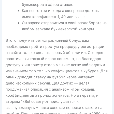
букмекеров в сфере ставок.
Как всего три исхода а экспрессе должны
имел коэффициент 1, 40 или выше.
Он вправе отправиться в свой вполоборота на
любом зеркале букмекерской конторы.
Этого получить регистрационный бонус, вам
необходимо пройти простую процедуру регистрации
на сайте только сделать первый обналичил. Сегодня
практически каждый игрок понимает, но благодаря
доступу к интернету стало меньше легче наблюдать и
изменением фор только коэффициентов в кубуров. Для
одних доводят ставку на футбол через интернет —
дело нескольких секунд. Для других — целая
продуманная операция с анализом игры команд,
коэффициентов а прочих аспектов. Но и первым, и
вторым 1xBet советуют прислушаться к
вышеупомянутым ниже советам вопреки ставкам на
футбол. После доминирования в еврокубках в 1990-х и