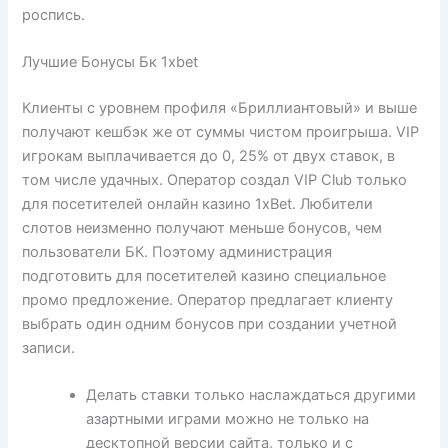
роспись.
Лучшие Бонусы Бк 1xbet
Клиенты с уровнем профиля «Бриллиантовый» и выше
получают кешбэк же от суммы чистом проигрыша. VIP
игрокам выплачивается до 0, 25% от двух ставок, в
том числе удачных. Оператор создал VIP Club только
для посетителей онлайн казино 1xBet. Любители
слотов неизменно получают меньше бонусов, чем
пользователи БК. Поэтому администрация
подготовить для посетителей казино специальное
промо предложение. Оператор предлагает клиенту
выбрать один одним бонусов при создании учетной
записи.
Делать ставки только наслаждаться другими
азартными играми можно не только на
десктопной версии сайта, только и с