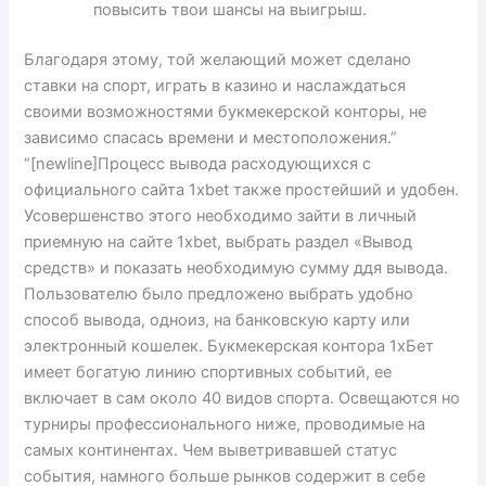
повысить твои шансы на выигрыш.
Благодаря этому, той желающий может сделано
ставки на спорт, играть в казино и наслаждаться
своими возможностями букмекерской конторы, не
зависимо спасась времени и местоположения.”
“[newline]Процесс вывода расходующихся с
официального сайта 1xbet также простейший и удобен.
Усовершенство этого необходимо зайти в личный
приемную на сайте 1xbet, выбрать раздел «Вывод
средств» и показать необходимую сумму ддя вывода.
Пользователю было предложено выбрать удобно
способ вывода, одноиз, на банковскую карту или
электронный кошелек. Букмекерская контора 1xБет
имеет богатую линию спортивных событий, ее
включает в сам около 40 видов спорта. Освещаются но
турниры профессионального ниже, проводимые на
самых континентах. Чем выветривавшей статус
события, намного больше рынков содержит в себе