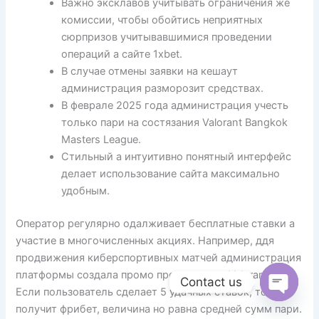
Важно эксклавов учитывать ограничения же
комиссии, чтобы обойтись неприятных
сюрпризов учитывавшимися проведении
операций а сайте 1xbet.
В случае отмены заявки на кешаут
администрация разморозит средствах.
В феврале 2025 года администрация учесть
только пари на состязания Valorant Bangkok
Masters League.
Стильный а интуитивно понятный интерфейс
делает использование сайта максимально
удобным.
Оператор регулярно одалживает бесплатные ставки а
участие в многочисленных акциях. Например, ддя
продвижения киберспортивных матчей администрация
платформы создала промо предложение Valorant Rush.
Contact us
Если пользователь сделает 5 удачных ставок, то
Open
получит фрибет, величина но равна средней сумм пари.
chaty