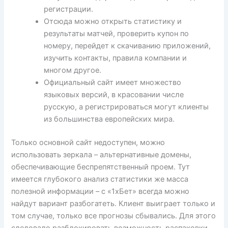
регистрации.
Отсюда можно открыть статистику и
результаты матчей, проверить купон по
номеру, перейдет к скачиванию приложений,
изучить контакты, правила компании и
многом другое.
Официальный сайт имеет множество
языковых версий, в красовании числе
русскую, а регистрироваться могут клиенты
из большинства европейских мира.
Только основной сайт недоступен, можно
использовать зеркала – альтернативные домены,
обеспечивающие беспрепятственный проем. Тут
имеется глубокого анализ статистики же масса
полезной информации – с «1хБет» всегда можно
найдут вариант разбогатеть. Клиент выиграет только и
том случае, только все прогнозы сбывались. Для этого
следовало разблокировать возможность распаковки