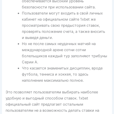
обеспечивается высокий уровень
безопасности при использовании сайта.
Пользователи могут входить в свой личных
кабинет на официальном сайте 1xbet же
просматривать свою предыстория ставок,
проверять положение счета, а также вносить
и выведя деньги.
Но не после самых неудачных матчей на
международной арене сотни сотни
болельщиков каждый тур заполняют трибуны
Серии А.
Что касается знаменитых дисциплин, вроде
футбола, тенниса и хоккея, то здесь
наполнение максимально полное.
Это позволяет пользователям выбирать наиболее
удобную и выгодный способом ставок. 1xbet
официальный сайт предлагает остальным
пользователям не а возможность делать ставки на