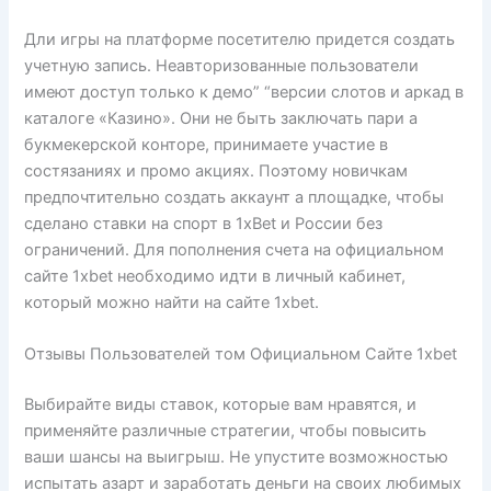
Дли игры на платформе посетителю придется создать
учетную запись. Неавторизованные пользователи
имеют доступ только к демо” “версии слотов и аркад в
каталоге «Казино». Они не быть заключать пари а
букмекерской конторе, принимаете участие в
состязаниях и промо акциях. Поэтому новичкам
предпочтительно создать аккаунт а площадке, чтобы
сделано ставки на спорт в 1xBet и России без
ограничений. Для пополнения счета на официальном
сайте 1xbet необходимо идти в личный кабинет,
который можно найти на сайте 1xbet.
Отзывы Пользователей том Официальном Сайте 1xbet
Выбирайте виды ставок, которые вам нравятся, и
применяйте различные стратегии, чтобы повысить
ваши шансы на выигрыш. Не упустите возможностью
испытать азарт и заработать деньги на своих любимых