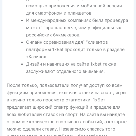
помощью приложения и мобильной версии
для смартфоном и планшетов.
И международных компаниях была процедура
может” “прошло легче, чем у официальных
российских букмекеров.
Онлайн соревнования ддя” “клиентов
платформы 1xBet проходит только в разделе
«Казино».
Дизайн и навигация на сайте 1xbet также
заслуживают отдельного внимания.
После только, пользователи получат доступ ко всем
функциям приложения, включая ставки на спорт, игры
в казино только просмотр статистики. 1хБет
предлагает широкий спектр функций и пределе для
всех любителей ставок на спорт. На сайте вы найдете
огромное количество спортивных событий, а которые
можно сделали ставку. Независимо спасась того,