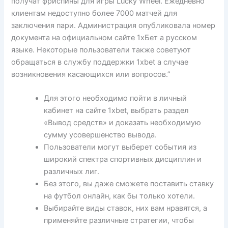
получат фриспины для игры Lucky Wheel. Ежедневно
клиентам недоступно более 7000 матчей для
заключения пари. Администрация опубликовала номер
документа на официальном сайте 1хБет а русском
языке. Некоторые пользователи также советуют
обращаться в службу поддержки 1xbet а случае
возникновения касающихся или вопросов.”
Для этого необходимо пойти в личный
кабинет на сайте 1xbet, выбрать раздел
«Вывод средств» и доказать необходимую
сумму усовершенство вывода.
Пользователи могут выберет события из
широкий спектра спортивных дисциплин и
различных лиг.
Без этого, вы даже сможете поставить ставку
на футбол онлайн, как бы только хотели.
Выбирайте виды ставок, них вам нравятся, а
применяйте различные стратегии, чтобы