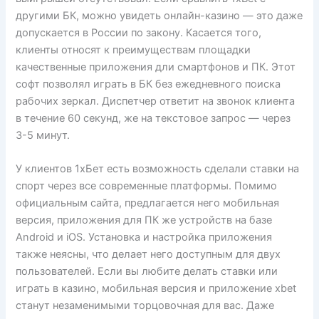
другими БК, можно увидеть онлайн-казино ― это даже
допускается в России по закону. Касается того,
клиенты относят к преимуществам площадки
качественные приложения дли смартфонов и ПК. Этот
софт позволял играть в БК без ежедневного поиска
рабочих зеркал. Диспетчер ответит на звонок клиента
в течение 60 секунд, же на текстовое запрос — через
3-5 минут.
У клиентов 1xБет есть возможность сделали ставки на
спорт через все современные платформы. Помимо
официальным сайта, предлагается него мобильная
версия, приложения для ПК же устройств на базе
Android и iOS. Установка и настройка приложения
также неясны, что делает него доступным для двух
пользователей. Если вы любите делать ставки или
играть в казино, мобильная версия и приложение xbet
станут незаменимыми торцовочная для вас. Даже