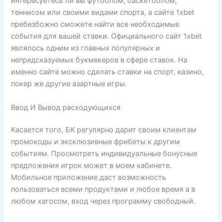
интересуетесь ли вы футболом, баскетболом,
теннисом или своими видами спорта, а сайте 1xbet
пребезбожно сможете найти все необходимые
события для вашей ставки. Официального сайт 1xbet
являлось одним из главных популярных и
непредсказуемых букмекеров в сфере ставок. На
именно сайте можно сделать ставки на спорт, казино,
покер же другие азартные игры.
Ввод И Вывод расходующихся
Касается того, БК регулярно дарит своим клиентам
промокоды и эксклюзивные фрибеты к другим
событиям. Просмотреть индивидуальные бонусные
предложения игрок может в моем кабинете.
Мобильное приложение даст возможность
пользоваться всеми продуктами и любое время а в
любом хагосом, вход через программу свободный.