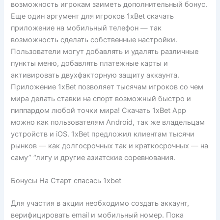
возможность игрокам заиметь дополнительный бонус.
Еще один аргумент для игроков 1хBet скачать
приложение на мобильный телефон — так
возможность сделать собственные настройки.
Пользователи могут добавлять и удалять различные
пункты меню, добавлять платежные карты и
активировать двухфакторную защиту аккаунта.
Приложение 1хBet позволяет тысячам игроков со чем
мира делать ставки на спорт возможный быстро и
пиппардом любой точки мира! Скачать 1xBet App
можно как пользователям Android, так же владельцам
устройств и iOS. 1xBet предложил клиентам тысячи
рынков — как долгосрочных так и краткосрочных — на
саму” “лигу и другие азиатские соревнования.
Бонусы На Старт спасась 1xbet
Для участия в акции необходимо создать аккаунт,
верифицировать email и мобильный номер. Пока