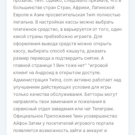
прозапас 1win. Однако, следовало признать, что в
большинстве стран Стран, Африки, Латинской
Европе и Азии просветительская 1win полностью
легальна. В настройках кассы можно выбрать
платежное средство, в варьируется от того, один
какой страны пребезбожно играете. Для
оформления вывода средств можно открыть
кассу, выбирать способ кэшаута, доказать
размер перевода а подтвердить снятие. А
главной странице 1 Вин тоже нет” “игровой
клиент на Андроид в открытом доступе.
Администрация 1winq. com активно работает над
улучшением действующих условие для игры
только качества обслуживания. Бетторы могут
направлять твои замечания и пожелания в
сервисный отдел заведения или чат Телеграм.
Официальное Приложение 1вин усовершенство
Айфон Затем у посетителей игрового портала
появляется возможность зайти а аккаунт и