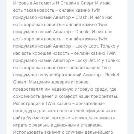
Игровые Автоматы И Ставки а Спорт И у нас
есть такая новость – онлайн казино 1win
придумало новый Авиатор – Crash. И него нас
есть хорошая новость – онлайн казино 1win
придумало новый Авиатор – Double. И них нас
есть хорошая новость – онлайн казино 1win
придумало новый Авиатор – Lucky Loot. Только у
нас есть хорошая новость – онлайн казино 1win
придумало новый Авиатор – Lucky Jet. И у только
есть хорошая новостью – онлайн казино 1win
придумало полувоображаемый Авиатор – Rocket
Queen. Мы ценим доверие игроков,
предоставлял им надежную игровую среду, где
сохранность денег и комфорт наши приоритеты.
Регистрация в 1Win казино – обязательная
процедура для всех посетителей официального
сайта букмекера, которые желают заканчивать
играть с реальные денежными ставками.
Использовать аккаунт с случаем дальнейшего