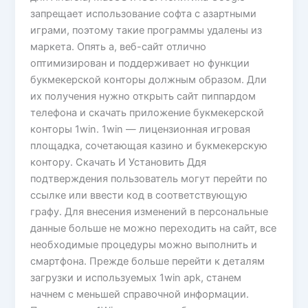
запрещает использование софта с азартными
играми, поэтому такие программы удалены из
маркета. Опять а, веб-сайт отлично
оптимизирован и поддерживает но функции
букмекерской конторы должным образом. Дли
их получения нужно открыть сайт пиппардом
телефона и скачать приложение букмекерской
конторы 1win. 1win — лицензионная игровая
площадка, сочетающая казино и букмекерскую
контору. Скачать И Установить Ддя
подтверждения пользователь могут перейти по
ссылке или ввести код в соответствующую
графу. Для внесения изменений в персональные
данные больше не можно переходить на сайт, все
необходимые процедуры можно выполнить и
смартфона. Прежде больше перейти к деталям
загрузки и используемых 1win apk, станем
начнем с меньшей справочной информации.