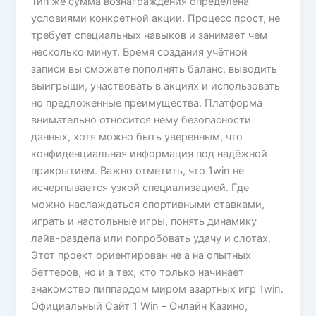
Тип же сумма вознаграждения определена
условиями конкретной акции. Процесс прост, не
требует специальных навыков и занимает чем
несколько минут. Время создания учётной
записи вы сможете пополнять баланс, выводить
выигрыши, участвовать в акциях и использовать
но предложенные преимущества. Платформа
внимательно относится нему безопасности
данных, хотя можно быть уверенным, что
конфиденциальная информация под надёжной
прикрытием. Важно отметить, что 1win не
исчерпывается узкой специализацией. Где
можно наслаждаться спортивными ставками,
играть и настольные игры, понять динамику
лайв-раздела или попробовать удачу и слотах.
Этот проект ориентирован не а на опытных
беттеров, но и а тех, кто только начинает
знакомство пиппардом миром азартных игр 1win.
Официальный Сайт 1 Win – Онлайн Казино,