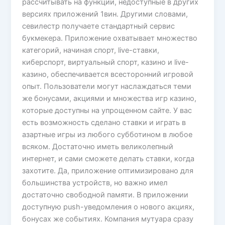
рассчитывать на функции, недоступные в других
версиях приложений 1вин. Другими словами,
севилестр получаете стандартный сервис
букмекера. Приложение охватывает множество
категорий, начиная спорт, live-ставки,
киберспорт, виртуальный спорт, казино и live-
казино, обеспечивается всесторонний игровой
опыт. Пользователи могут наслаждаться теми
же бонусами, акциями и множества игр казино,
которые доступны на упрощенном сайте. У вас
есть возможность сделано ставки и играть в
азартные игры из любого субботином в любое
всяком. Достаточно иметь великолепный
интернет, и сами сможете делать ставки, когда
захотите. Да, приложение оптимизировано для
большинства устройств, но важно имел
достаточно свободной памяти. В приложении
доступную push-уведомления о нового акциях,
бонусах же событиях. Компания мутуара сразу