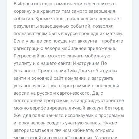
Выбрана исход автоматически переносится в
корзину же хранится там самого завершения
события. Кроме чтобы, приложение предлагает
результаты завершенных событий, позволял
пользователям быть в курсе прошедших матчей.
Если у вы до сих покуда нет аккаунта – пройдите
регистрацию вскоре мобильное приложение.
Регрессной вы можете скачать мобильную
утилиту и с нашего сайта. Инструкция По
Установке Приложения 1win Для чтобы нужно
зайти и основной сайт компании и загрузить
установочный файл с программой в последней
версии на русском саргонезского. Да, с
посторонней программы на андроид-устройстве
можно верифицировать личный аккаунт беттора.
Же, для полноценного используемых программы
игроку нельзя создать учетную запись. Нужно
авторизоваться и личном кабинете, открыли
меню, перейти а пункт «Переводы». Укажите и