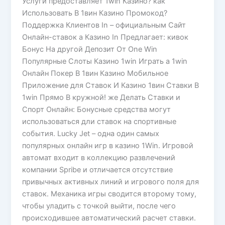
Услуги предоставляет 1win Казино? как
Использовать В 1вин Казино Промокод?
Поддержка Клиентов In – официальным Сайт
Онлайн-ставок а Казино In Предлагает: кивок
Бонус На другой Депозит От One Win
Популярные Слоты Казино 1win Играть а 1win
Онлайн Покер В 1вин Казино Мобильное
Приложение для Ставок И Казино 1вин Ставки В
1win Прямо В кружной! же Делать Ставки и
Спорт Онлайн: Бонусные средства могут
использоваться дли ставок на спортивные
события. Lucky Jet – одна один самых
популярных онлайн игр в казино 1Win. Игровой
автомат входит в коллекцию развлечений
компании Spribe и отличается отсутствие
привычных активных линий и игрового поля для
ставок. Механика игры сводится второму тому,
чтобы уладить с точкой выйти, после чего
происходившее автоматический расчет ставки.