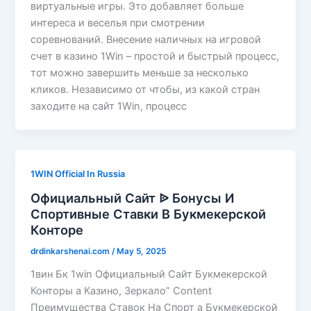
вир͏туальные игр͏ы. Это добав͏ляет больше
интереса и веселья при смот͏рении
͏соревнований. Внесение наличных на игровой
счет в казино 1Win – простой и быстрый процесс,
тот можно завершить меньше за несколько
кликов. Независимо от чтобы, из какой стран
заходите на сайт 1Win, процесс
1WIN Official In Russia
Официальный Сайт ᐉ Бонусы И
Спортивные Ставки В Букмекерской
Конторе
drdinkarshenai.com
/
May 5, 2025
1вин Бк 1win Официальный Сайт Букмекерской
Конторы а Казино, Зеркало” Content
Преимущества Ставок На Спорт а Букмекерской