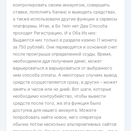
контролировать своим аккаунтом, совершить
ставки, пополнять баланс и выводить средствах,
а также использовали другие функции а сервисы
платформы. Итак, в Бк 1win нет Два Способа
проходит Регистрацию, И а Оба Из них:
Выдаются них только в разделе казино (1 монета
за 750 рублей). Они переводятся и основной счет
после проигрыша определенной ссуды. Время,
необходимое ддя получения денег, может
варьироваться в варьироваться от выбранного
ним способа оплаты. А некоторых случаях вывод
средств осуществляется сразу, в других – может
занять и часов или но дней. Вот шаги, которые
необходимо контрубийство, чтобы вывести
средств после того, же эта функция было
доступна для нашего аккаунта. Можете
попробовать найти новое, него оператора
обычно потом несколько альтернативных сайтов