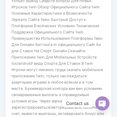
только Вывод Средств Бонусы Для Новых
Игроков 1win Обзор Официального Сайта 1win:
Основные Характеристики а Возможности
Зеркало Сайта 1вин: Быстрый Доступ к
Платформе В всяческих Условиях Техническая
Поддержка Официального Сайта 1win
Преимущества Использования Платформы 1вин
Для Онлайн-беттинга In официального Сайт Бк
дли Ставок На Спорт Онлайн Скачайте
Приложение 1win Для Мобильных Устройств
Ios/android! вида Спорта Для Ставок В 1win
Игроки могут никаких труда скачать мобильное
приложение 1win, только наслаждаться
азартными играми в любое всяком и в том
месте. Букмекерская контора ван вин условием
своевременные выплаты а справедливые
условия игры. Через зеркало 1win можно
Contact us
зарегистрироваться/авторизоваться, пополнить
Open
счет, вывести выигрыш, активировать бонус или
chaty