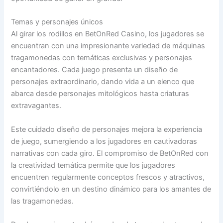
Temas y personajes únicos
Al girar los rodillos en BetOnRed Casino, los jugadores se
encuentran con una impresionante variedad de máquinas
tragamonedas con temáticas exclusivas y personajes
encantadores. Cada juego presenta un diseño de
personajes extraordinario, dando vida a un elenco que
abarca desde personajes mitológicos hasta criaturas
extravagantes.
Este cuidado diseño de personajes mejora la experiencia
de juego, sumergiendo a los jugadores en cautivadoras
narrativas con cada giro. El compromiso de BetOnRed con
la creatividad temática permite que los jugadores
encuentren regularmente conceptos frescos y atractivos,
convirtiéndolo en un destino dinámico para los amantes de
las tragamonedas.