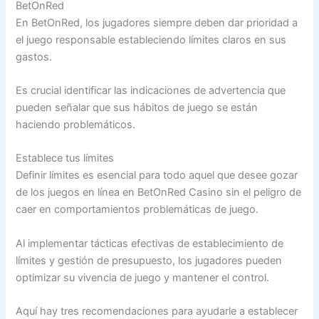
BetOnRed
En BetOnRed, los jugadores siempre deben dar prioridad a
el juego responsable estableciendo límites claros en sus
gastos.
Es crucial identificar las indicaciones de advertencia que
pueden señalar que sus hábitos de juego se están
haciendo problemáticos.
Establece tus límites
Definir límites es esencial para todo aquel que desee gozar
de los juegos en línea en BetOnRed Casino sin el peligro de
caer en comportamientos problemáticas de juego.
Al implementar tácticas efectivas de establecimiento de
límites y gestión de presupuesto, los jugadores pueden
optimizar su vivencia de juego y mantener el control.
Aquí hay tres recomendaciones para ayudarle a establecer