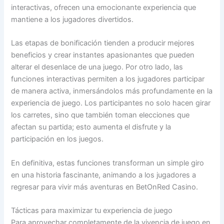
interactivas, ofrecen una emocionante experiencia que
mantiene a los jugadores divertidos.
Las etapas de bonificación tienden a producir mejores
beneficios y crear instantes apasionantes que pueden
alterar el desenlace de una juego. Por otro lado, las
funciones interactivas permiten a los jugadores participar
de manera activa, inmersándolos más profundamente en la
experiencia de juego. Los participantes no solo hacen girar
los carretes, sino que también toman elecciones que
afectan su partida; esto aumenta el disfrute y la
participación en los juegos.
En definitiva, estas funciones transforman un simple giro
en una historia fascinante, animando a los jugadores a
regresar para vivir más aventuras en BetOnRed Casino.
Tácticas para maximizar tu experiencia de juego
Para aprovechar completamente de la vivencia de juego en