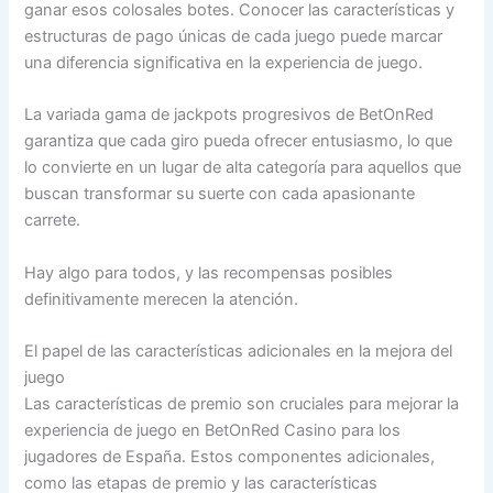
ganar esos colosales botes. Conocer las características y
estructuras de pago únicas de cada juego puede marcar
una diferencia significativa en la experiencia de juego.
La variada gama de jackpots progresivos de BetOnRed
garantiza que cada giro pueda ofrecer entusiasmo, lo que
lo convierte en un lugar de alta categoría para aquellos que
buscan transformar su suerte con cada apasionante
carrete.
Hay algo para todos, y las recompensas posibles
definitivamente merecen la atención.
El papel de las características adicionales en la mejora del
juego
Las características de premio son cruciales para mejorar la
experiencia de juego en BetOnRed Casino para los
jugadores de España. Estos componentes adicionales,
como las etapas de premio y las características