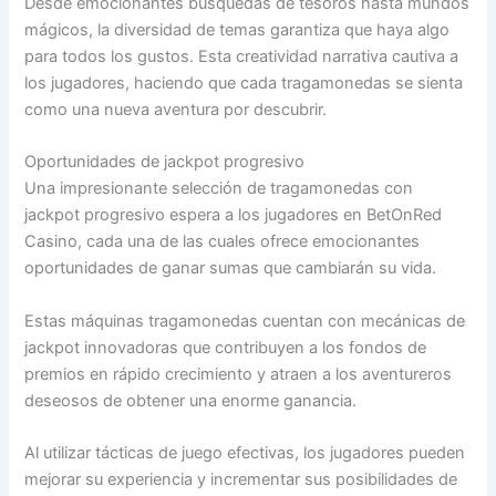
Desde emocionantes búsquedas de tesoros hasta mundos
mágicos, la diversidad de temas garantiza que haya algo
para todos los gustos. Esta creatividad narrativa cautiva a
los jugadores, haciendo que cada tragamonedas se sienta
como una nueva aventura por descubrir.
Oportunidades de jackpot progresivo
Una impresionante selección de tragamonedas con
jackpot progresivo espera a los jugadores en BetOnRed
Casino, cada una de las cuales ofrece emocionantes
oportunidades de ganar sumas que cambiarán su vida.
Estas máquinas tragamonedas cuentan con mecánicas de
jackpot innovadoras que contribuyen a los fondos de
premios en rápido crecimiento y atraen a los aventureros
deseosos de obtener una enorme ganancia.
Al utilizar tácticas de juego efectivas, los jugadores pueden
mejorar su experiencia y incrementar sus posibilidades de