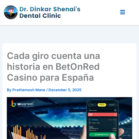
Skip
to
content
Cada giro cuenta una
historia en BetOnRed
Casino para España
By
Prathamesh Mane
/
December 5, 2025