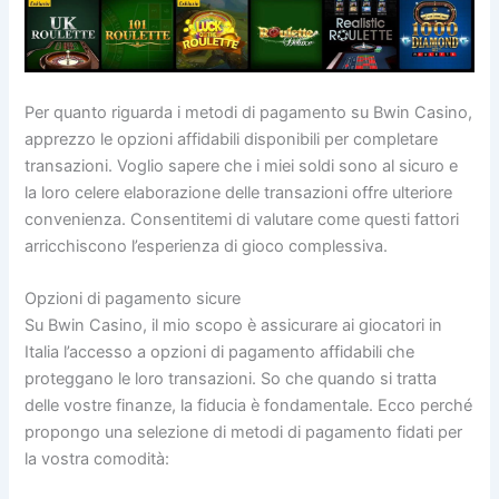
Per quanto riguarda i metodi di pagamento su Bwin Casino,
apprezzo le opzioni affidabili disponibili per completare
transazioni. Voglio sapere che i miei soldi sono al sicuro e
la loro celere elaborazione delle transazioni offre ulteriore
convenienza. Consentitemi di valutare come questi fattori
arricchiscono l’esperienza di gioco complessiva.
Opzioni di pagamento sicure
Su Bwin Casino, il mio scopo è assicurare ai giocatori in
Italia l’accesso a opzioni di pagamento affidabili che
proteggano le loro transazioni. So che quando si tratta
delle vostre finanze, la fiducia è fondamentale. Ecco perché
propongo una selezione di metodi di pagamento fidati per
la vostra comodità: