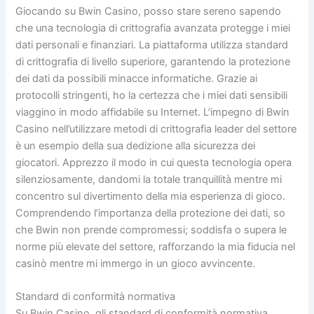
Giocando su Bwin Casino, posso stare sereno sapendo
che una tecnologia di crittografia avanzata protegge i miei
dati personali e finanziari. La piattaforma utilizza standard
di crittografia di livello superiore, garantendo la protezione
dei dati da possibili minacce informatiche. Grazie ai
protocolli stringenti, ho la certezza che i miei dati sensibili
viaggino in modo affidabile su Internet. L’impegno di Bwin
Casino nell’utilizzare metodi di crittografia leader del settore
è un esempio della sua dedizione alla sicurezza dei
giocatori. Apprezzo il modo in cui questa tecnologia opera
silenziosamente, dandomi la totale tranquillità mentre mi
concentro sul divertimento della mia esperienza di gioco.
Comprendendo l’importanza della protezione dei dati, so
che Bwin non prende compromessi; soddisfa o supera le
norme più elevate del settore, rafforzando la mia fiducia nel
casinò mentre mi immergo in un gioco avvincente.
Standard di conformità normativa
Su Bwin Casino, gli standard di conformità normativa