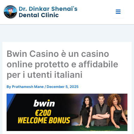
Skip
to
content
Bwin Casino è un casino
online protetto e affidabile
per i utenti italiani
By
Prathamesh Mane
/
December 5, 2025