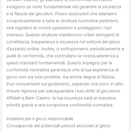
svolgono un ruolo fondamentale nel garantire la sicurezza
e la fiducia dei giocatori. Posso assicurarti che aderiamo
scrupolosamente a tutte le strutture normative pertinenti,
che regolano le nostre operazioni e proteggono i tuoi
interessi. Queste strutture stabiliscono criteri stringenti di
correttezza, trasparenza e sicurezza nel settore del gioco
d’azzardo online. Inoltre, ci sottoponiamo periodicamente a
audit di conformità, che controllano la nostra aderenza a
questi standard fondamentali. Questo impegno per la
conformità normativa garantisce che la tua esperienza di
gioco non sia solo protetta, ma anche degna di fiducia.
Puoi concentrarti sul godimento, sapendo che sono in atto
misure rigorose per salvaguardare i tuoi diritti di giocatore.
Affidati a Bwin Casino: la tua sicurezza sarà al massima
priorità grazie a una scrupolosa conformità normativa.
Iniziative per il gioco responsabile
Consapevole dei potenziali pericoli associati al gioco