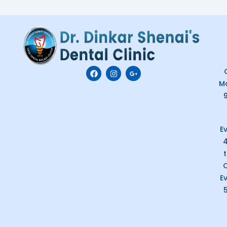
F
I
G
C
a
n
o
M
c
s
o
e
t
g
b
a
l
o
g
e
o
r
-
k
a
p
E
m
l
u
s
-
g
C
E