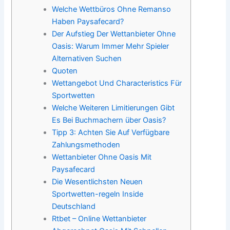
Welche Wettbüros Ohne Remanso
Haben Paysafecard?
Der Aufstieg Der Wettanbieter Ohne
Oasis: Warum Immer Mehr Spieler
Alternativen Suchen
Quoten
Wettangebot Und Characteristics Für
Sportwetten
Welche Weiteren Limitierungen Gibt
Es Bei Buchmachern über Oasis?
Tipp 3: Achten Sie Auf Verfügbare
Zahlungsmethoden
Wettanbieter Ohne Oasis Mit
Paysafecard
Die Wesentlichsten Neuen
Sportwetten-regeln Inside
Deutschland
Rtbet – Online Wettanbieter