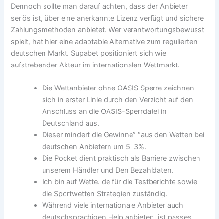
Dennoch sollte man darauf achten, dass der Anbieter
seriös ist, über eine anerkannte Lizenz verfügt und sichere
Zahlungsmethoden anbietet. Wer verantwortungsbewusst
spielt, hat hier eine adaptable Alternative zum regulierten
deutschen Markt. Supabet positioniert sich wie
aufstrebender Akteur im internationalen Wettmarkt.
Die Wettanbieter ohne OASIS Sperre zeichnen
sich in erster Linie durch den Verzicht auf den
Anschluss an die OASIS-Sperrdatei in
Deutschland aus.
Dieser mindert die Gewinne” “aus den Wetten bei
deutschen Anbietern um 5, 3%.
Die Pocket dient praktisch als Barriere zwischen
unserem Händler und Den Bezahldaten.
Ich bin auf Wette. de für die Testberichte sowie
die Sportwetten Strategien zuständig.
Während viele internationale Anbieter auch
deutschsprachigen Help anbieten, ist passes