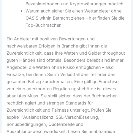
Bezahlmethoden und Kryptowährungen möglich.
Warum auch sicher Sie einen Wettanbieter ohne
OASIS within Betracht ziehen – hier finden Sie die
Top-Buchmacher.
Ein Anbieter mit positiven Bewertungen und
nachweisbaren Erfolgen in Branche gibt Ihnen die
Zuversichtlichkeit, dass Ihre Wetten und Gelder throughout
guten Händen sind oftmals. Besonders beliebt sind immer
Angebote, die Wetten ohne Risiko ermöglichen – also
Einsätze, bei denen Sie im Verlustfall den Teil oder den
gesamten Betrag zurückerhalten. Eine gültige Franchise
von einer anerkannten Regulierungsbehörde ist dieses
absolutes Muss. Sie stellt sicher, dass der Buchmacher
rechtlich agiert und strengen Standards für
Zuversichtlichkeit und Fairness unterliegt. Prüfen Sie
expire” “Auslands­lizenz, SSL-Verschlüsselung,
Bonusbedingungen, Quotenbreite und
Auszahlungsgeschwindigkeit. Lesen Sie unabhängige