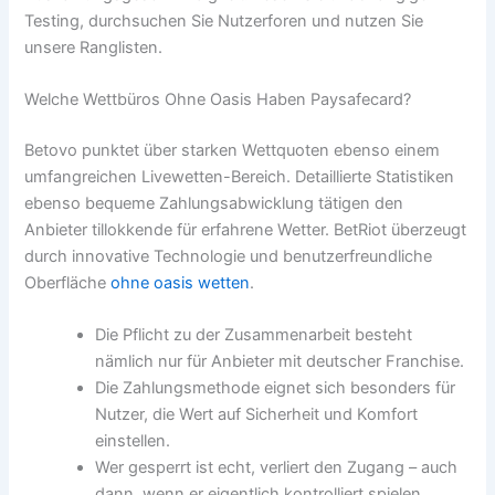
Testing, durchsuchen Sie Nutzerforen und nutzen Sie
unsere Ranglisten.
Welche Wettbüros Ohne Oasis Haben Paysafecard?
Betovo punktet über starken Wettquoten ebenso einem
umfangreichen Livewetten-Bereich. Detaillierte Statistiken
ebenso bequeme Zahlungsabwicklung tätigen den
Anbieter tillokkende für erfahrene Wetter. BetRiot überzeugt
durch innovative Technologie und benutzerfreundliche
Oberfläche
ohne oasis wetten
.
Die Pflicht zu der Zusammenarbeit besteht
nämlich nur für Anbieter mit deutscher Franchise.
Die Zahlungsmethode eignet sich besonders für
Nutzer, die Wert auf Sicherheit und Komfort
einstellen.
Wer gesperrt ist echt, verliert den Zugang – auch
dann, wenn er eigentlich kontrolliert spielen