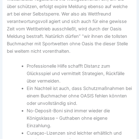
über schützen, erfolgt expire Meldung ebenso auf welche
art bei einer Selbstsperre. Wer also als Wettfreund
verantwortungsvoll agiert und sich auch für eine gewisse
Zeit vom Wettbetrieb ausschließt, wird durch der Oasis
Meldung bestraft. Natürlich dürfen” “wir ihnen die tollsten
Buchmacher mit Sportwetten ohne Oasis the dieser Stelle
bei weitem nicht vorenthalten.
Professionelle Hilfe schafft Distanz zum
Glücksspiel und vermittelt Strategien, Rückfälle
über vermeiden.
Ein Nachteil ist auch, dass Schutzmaßnahmen bei
einem Buchmacher ohne OASIS fehlen könnten
oder unvollständig sind.
No-Deposit-Boni sind immer wieder die
Königsklasse – Guthaben ohne eigene
Einzahlung.
Curaçao-Lizenzen sind leichter erhältlich und