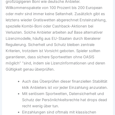
großzügigeren Boni wie deutsche Anbieter.
Willkommenspakete von 100 Prozent bis 200 European
oder mehr sind immer keine Seltenheit. Zusätzlich gibt es
letztens wieder Gratiswetten abgerechnet Ersteinzahlung,
spezielle Kombi-Boni oder Cashback-Aktionen bei
Verlusten. Solche Anbieter arbeiten auf Base alternativer
Lizenzmodelle, häufig aus EU-Staaten durch liberalerer
Regulierung. Sicherheit und Schutz bleiben zentrale
Kriterien, trotzdem ist Vorsicht geboten. Spieler sollten
garantieren, dass sichere Sportwetten ohne OASIS
möglich” “sind, indem sie Lizenzinformationen und deren
Gültigkeit genau überprüfen.
Auch das Überprüfen dieser finanziellen Stabilität
kklk Anbieters ist vor jeder Einzahlung anzuraten.
Mit seriösem Sportwetten, Datensicherheit und
Schutz der Persönlichkeitsrechte hat drops dead
recht wenig über tun.
Einzahlungen sind oftmals mit klassischen