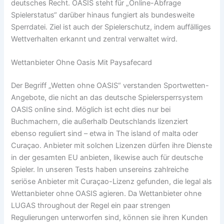
deutsches Recht. OASIS steht für „Online-Abfrage
Spielerstatus“ darüber hinaus fungiert als bundesweite
Sperrdatei. Ziel ist auch der Spielerschutz, indem auffälliges
Wettverhalten erkannt und zentral verwaltet wird.
Wettanbieter Ohne Oasis Mit Paysafecard
Der Begriff „Wetten ohne OASIS“ verstanden Sportwetten-
Angebote, die nicht an das deutsche Spielersperrsystem
OASIS online sind. Möglich ist echt dies nur bei
Buchmachern, die außerhalb Deutschlands lizenziert
ebenso reguliert sind – etwa in The island of malta oder
Curaçao. Anbieter mit solchen Lizenzen dürfen ihre Dienste
in der gesamten EU anbieten, likewise auch für deutsche
Spieler. In unseren Tests haben unsereins zahlreiche
seriöse Anbieter mit Curaçao-Lizenz gefunden, die legal als
Wettanbieter ohne OASIS agieren. Da Wettanbieter ohne
LUGAS throughout der Regel ein paar strengen
Regulierungen unterworfen sind, können sie ihren Kunden