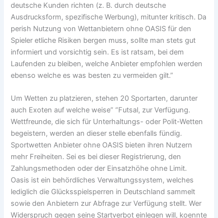
deutsche Kunden richten (z. B. durch deutsche
Ausdrucksform, spezifische Werbung), mitunter kritisch. Da
perish Nutzung von Wettanbietern ohne OASIS für den
Spieler etliche Risiken bergen muss, sollte man stets gut
informiert und vorsichtig sein. Es ist ratsam, bei dem
Laufenden zu bleiben, welche Anbieter empfohlen werden
ebenso welche es was besten zu vermeiden gilt.”
Um Wetten zu platzieren, stehen 20 Sportarten, darunter
auch Exoten auf welche weise” “Futsal, zur Verfügung.
Wettfreunde, die sich für Unterhaltungs- oder Polit-Wetten
begeistern, werden an dieser stelle ebenfalls fündig.
Sportwetten Anbieter ohne OASIS bieten ihren Nutzern
mehr Freiheiten. Sei es bei dieser Registrierung, den
Zahlungsmethoden oder der Einsatzhöhe ohne Limit.
Oasis ist ein behördliches Verwaltungssystem, welches
lediglich die Glücksspielsperren in Deutschland sammelt
sowie den Anbietern zur Abfrage zur Verfügung stellt. Wer
Widerspruch gegen seine Startverbot einlegen will, koennte