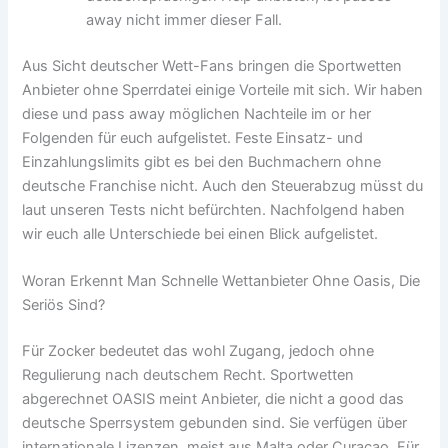
away nicht immer dieser Fall.
Aus Sicht deutscher Wett-Fans bringen die Sportwetten
Anbieter ohne Sperrdatei einige Vorteile mit sich. Wir haben
diese und pass away möglichen Nachteile im or her
Folgenden für euch aufgelistet. Feste Einsatz- und
Einzahlungslimits gibt es bei den Buchmachern ohne
deutsche Franchise nicht. Auch den Steuerabzug müsst du
laut unseren Tests nicht befürchten. Nachfolgend haben
wir euch alle Unterschiede bei einen Blick aufgelistet.
Woran Erkennt Man Schnelle Wettanbieter Ohne Oasis, Die
Seriös Sind?
Für Zocker bedeutet das wohl Zugang, jedoch ohne
Regulierung nach deutschem Recht. Sportwetten
abgerechnet OASIS meint Anbieter, die nicht a good das
deutsche Sperrsystem gebunden sind. Sie verfügen über
internationale Lizenzen, meist aus Malta oder Curaçao. Für