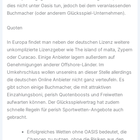
dies nicht unter Oasis tun, jedoch bei dem veranlassenden
Buchmacher (oder anderem Glücksspiel-Unternehmen).
Quoten
In Europa findet man neben der deutschen Lizenz weitere
unkomplizierte Lizenzgeber wie The island of malta, Zypern
oder Curacao. Einige Anbieter lagern außerdem auf
Genehmigungen anderer Offshore-Länder. Im
Umkehrschluss wollen unsereins an dieser Stelle allerdings
die deutschen Online Anbieter nicht ganz verteufeln. Es
gibt schon einige Buchmacher, die mit attraktiven
Einzahlungsboni, perish Quotenboosts und Freiwetten
aufwarten können. Der Glücksspielvertrag hat zudem
schnelle Regeln für perish Sportwetten-Angebote auch
gebracht.
Erfolgreiches Wetten ohne OASIS bedeutet, die
Chancen zu nutzen, ohne die Risiken aus den