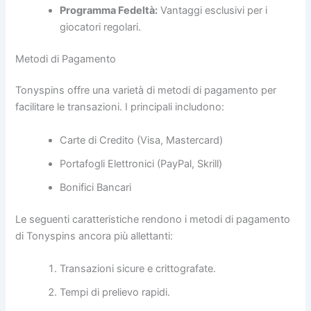
Programma Fedeltà:
Vantaggi esclusivi per i
giocatori regolari.
Metodi di Pagamento
Tonyspins offre una varietà di metodi di pagamento per
facilitare le transazioni. I principali includono:
Carte di Credito (Visa, Mastercard)
Portafogli Elettronici (PayPal, Skrill)
Bonifici Bancari
Le seguenti caratteristiche rendono i metodi di pagamento
di Tonyspins ancora più allettanti:
Transazioni sicure e crittografate.
Tempi di prelievo rapidi.