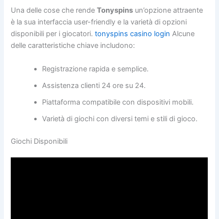
Una delle cose che rende
Tonyspins
un’opzione attraente
è la sua interfaccia user-friendly e la varietà di opzioni
disponibili per i giocatori.
tonyspins casino login
Alcune
delle caratteristiche chiave includono:
Registrazione rapida e semplice.
Assistenza clienti 24 ore su 24.
Piattaforma compatibile con dispositivi mobili.
Varietà di giochi con diversi temi e stili di gioco.
Giochi Disponibili