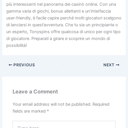
più interessanti nel panorama dei casinò online. Con una
gamma varia di giochi, bonus allettanti e un’interfaccia
user-friendly, è facile capire perché molti giocatori scelgono
di lanciarsi in quest’avventura. Che tu sia un principiante o
un esperto, Tonyspins offre qualcosa di unico per ogni tipo
di giocatore. Preparati a girare e scoprire un mondo di
possibilità!
PREVIOUS
NEXT
Leave a Comment
Your email address will not be published.
Required
fields are marked
*
Type