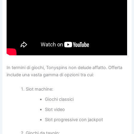
In termini di giochi, Tonyspins non delude affatto. Offerta
include una vasta gamma di opzioni tra cui:
Slot machine:
Giochi classici
Slot video
Slot progressive con jackpot
Giochi da tavolo: