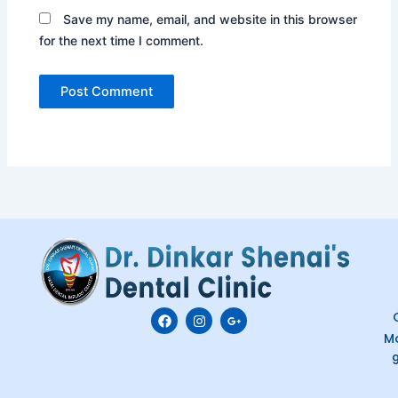
Save my name, email, and website in this browser
for the next time I comment.
F
I
G
C
a
n
o
M
c
s
o
e
t
g
b
a
l
o
g
e
o
r
-