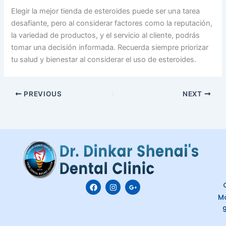
Elegir la mejor tienda de esteroides puede ser una tarea
desafiante, pero al considerar factores como la reputación,
la variedad de productos, y el servicio al cliente, podrás
tomar una decisión informada. Recuerda siempre priorizar
tu salud y bienestar al considerar el uso de esteroides.
PREVIOUS
NEXT
F
I
G
C
a
n
o
M
c
s
o
e
t
g
b
a
l
o
g
e