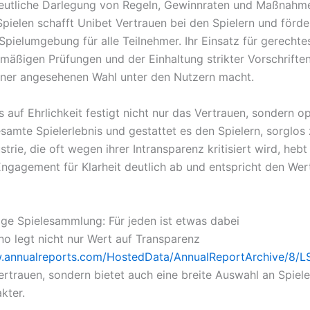
eutliche Darlegung von Regeln, Gewinnraten und Maßnahme
pielen schafft Unibet Vertrauen bei den Spielern und förde
pielumgebung für alle Teilnehmer. Ihr Einsatz für gerechtes
elmäßigen Prüfungen und der Einhaltung strikter Vorschrifte
iner angesehenen Wahl unter den Nutzern macht.
 auf Ehrlichkeit festigt nicht nur das Vertrauen, sondern op
samte Spielerlebnis und gestattet es den Spielern, sorglos 
ustrie, die oft wegen ihrer Intransparenz kritisiert wird, hebt
Engagement für Klarheit deutlich ab und entspricht den Wer
tige Spielesammlung: Für jeden ist etwas dabei
no legt nicht nur Wert auf Transparenz
w.annualreports.com/HostedData/AnnualReportArchive/8/L
rtrauen, sondern bietet auch eine breite Auswahl an Spiele
kter.