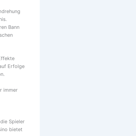
Umdrehung
is.
hren Bann
ischen
ffekte
auf Erfolge
n.
er immer
die Spieler
ino bietet