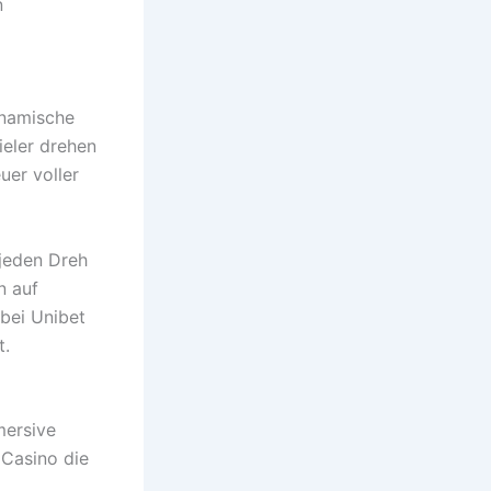
n
ynamische
ieler drehen
uer voller
 jeden Dreh
n auf
bei Unibet
t.
mersive
 Casino die