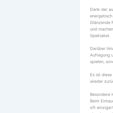
Dank der au
energetisch
Glänzende F
und machen 
Spektakel.
Darüber hin
Aufregung u
spielen, so
Es ist diese
wieder zurü
Besondere H
Beim Eintau
oft einziga