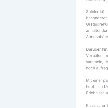
Spieler kön
besonderen 
Gratisdrehu
anhaltenden
Atmosphäre
Darüber hin
Vorteilen i
sammeln, de
noch aufreg
Mit einer p
hebt sich Un
Erlebnisse 
Klassische 