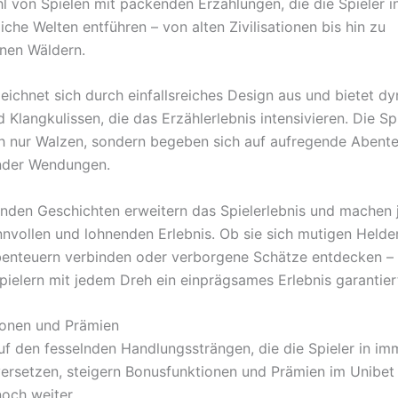
l von Spielen mit packenden Erzählungen, die die Spieler i
iche Welten entführen – von alten Zivilisationen bis hin zu
nen Wäldern.
zeichnet sich durch einfallsreiches Design aus und bietet d
 Klangkulissen, die das Erzählerlebnis intensivieren. Die Sp
ch nur Walzen, sondern begeben sich auf aufregende Abente
nder Wendungen.
lnden Geschichten erweitern das Spielerlebnis und machen
nnvollen und lohnenden Erlebnis. Ob sie sich mutigen Helde
enteuern verbinden oder verborgene Schätze entdecken – 
Spielern mit jedem Dreh ein einprägsames Erlebnis garantier
ionen und Prämien
uf den fesselnden Handlungssträngen, die die Spieler in im
ersetzen, steigern Bonusfunktionen und Prämien im Unibet
och weiter.