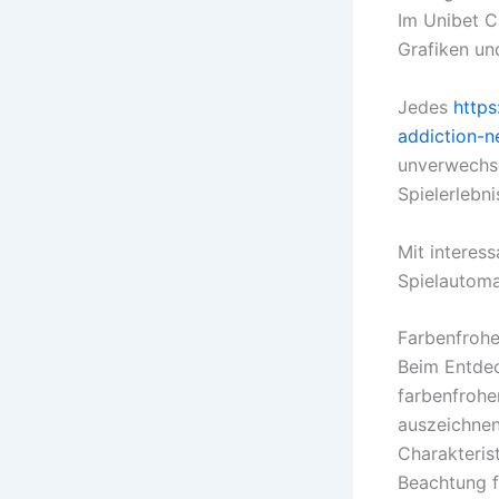
Im Unibet C
Grafiken un
Jedes
https
addiction-n
unverwechse
Spielerlebni
Mit interes
Spielautoma
Farbenfrohe
Beim Entdec
farbenfrohe
auszeichnen.
Charakterist
Beachtung f