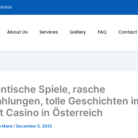
006409
About Us
Services
Gallery
FAQ
Contact
ntische Spiele, rasche
hlungen, tolle Geschichten i
t Casino in Österreich
h Mane
/
December 5, 2025