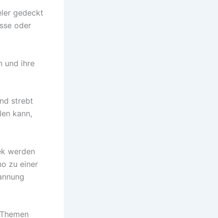
eler gedeckt
isse oder
n und ihre
und strebt
len kann,
ek werden
o zu einer
pannung
n Themen