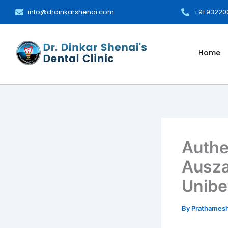
Skip
info@drdinkarshenai.com
+91 9322
to
content
Home
Authe
Ausza
Unibe
By
Prathames