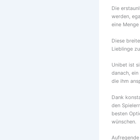
Die erstaunl
werden, egal
eine Menge 
Diese breit
Lieblinge zu
Unibet ist s
danach, ein
die ihm ans
Dank konsta
den Spieler
besten Opti
wünschen.
Aufregende 