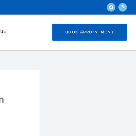
F
I
a
n
c
s
e
t
b
a
o
g
o
r
 Us
BOOK APPOINTMENT
k
a
m
m