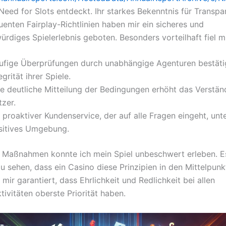
eed for Slots entdeckt. Ihr starkes Bekenntnis für Transp
uenten Fairplay-Richtlinien haben mir ein sicheres und
rdiges Spielerlebnis geboten. Besonders vorteilhaft fiel mi
ufige Überprüfungen durch unabhängige Agenturen bestäti
egrität ihrer Spiele.
ne deutliche Mitteilung der Bedingungen erhöht das Verstän
tzer.
 proaktiver Kundenservice, der auf alle Fragen eingeht, unte
sitives Umgebung.
 Maßnahmen konnte ich mein Spiel unbeschwert erleben. Es
 sehen, dass ein Casino diese Prinzipien in den Mittelpunk
mir garantiert, dass Ehrlichkeit und Redlichkeit bei allen
ivitäten oberste Priorität haben.