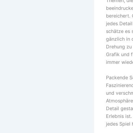
Themen, die
beeindrucke
bereichert.
jedes Detail
schätze es 
gänzlich in
Drehung zu 
Grafik und 
immer wied
Packende S
Faszinieren
und verschm
Atmosphäre.
Detail gest
Erlebnis ist
jedes Spiel 