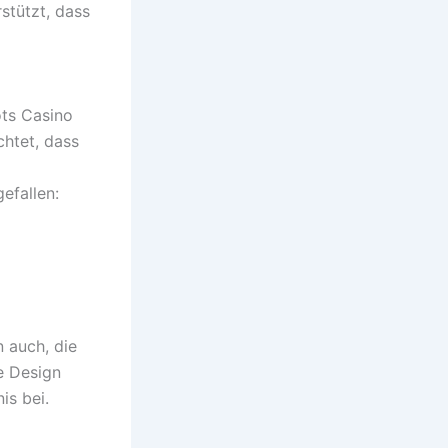
stützt, dass
ots Casino
chtet, dass
efallen:
 auch, die
e Design
is bei.