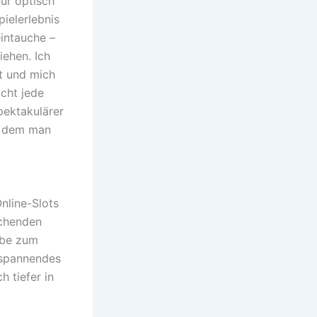
ur optisch
ielerlebnis
eintauche –
iehen. Ich
t und mich
acht jede
pektakulärer
u dem man
nline-Slots
uchenden
ebe zum
n spannendes
h tiefer in