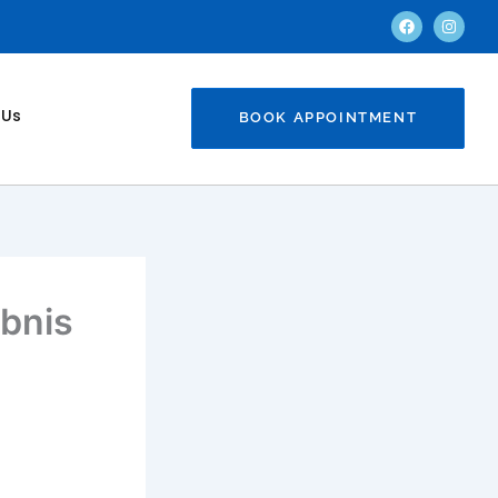
F
I
a
n
c
s
e
t
b
a
o
g
o
r
 Us
BOOK APPOINTMENT
k
a
m
ebnis