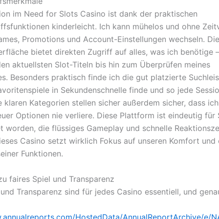
ffsmerkmale
ion im Need for Slots Casino ist dank der praktischen
iffsfunktionen kinderleicht. Ich kann mühelos und ohne Zeit
mes, Promotions und Account-Einstellungen wechseln. Di
rfläche bietet direkten Zugriff auf alles, was ich benötige
den aktuellsten Slot-Titeln bis hin zum Überprüfen meines
. Besonders praktisch finde ich die gut platzierte Suchleis
avoritenspiele in Sekundenschnelle finde und so jede Sessi
e klaren Kategorien stellen sicher außerdem sicher, dass ic
er Optionen nie verliere. Diese Plattform ist eindeutig für 
et worden, die flüssiges Gameplay und schnelle Reaktionsze
ieses Casino setzt wirklich Fokus auf unseren Komfort und 
einer Funktionen.
zu faires Spiel und Transparenz
l und Transparenz sind für jedes Casino essentiell, und gen
w.annualreports.com/HostedData/AnnualReportArchive/e/