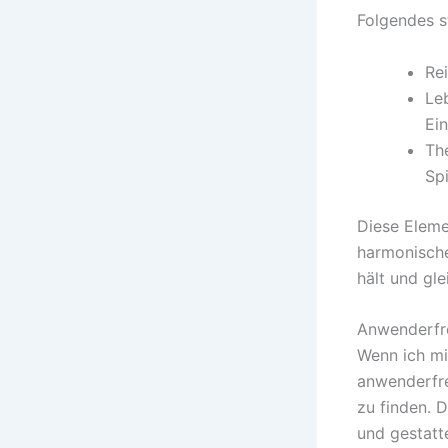
Folgendes st
Rei
Le
Ei
Th
Sp
Diese Eleme
harmonische
hält und gle
Anwenderfre
Wenn ich mi
anwenderfre
zu finden. 
und gestatt