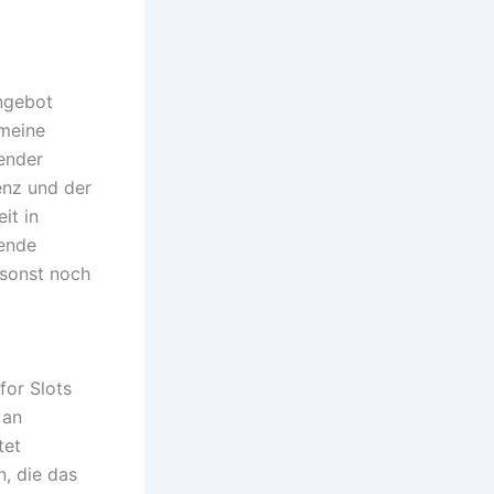
Angebot
 meine
kender
enz und der
it in
kende
 sonst noch
for Slots
 an
tet
, die das