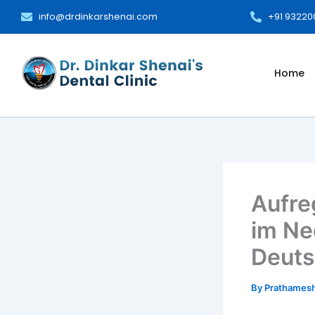
Skip
info@drdinkarshenai.com
+91 9322
to
content
Home
Aufre
im Ne
Deuts
By
Prathames