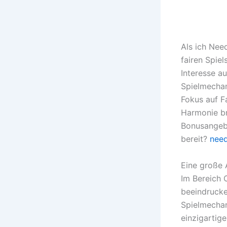
Als ich Nee
fairen Spiel
Interesse a
Spielmechan
Fokus auf Fa
Harmonie br
Bonusangebo
bereit?
need
Eine große 
Im Bereich 
beeindrucke
Spielmechani
einzigartig