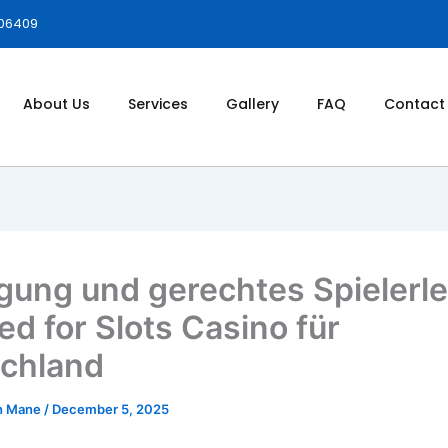
006409
About Us
Services
Gallery
FAQ
Contact
gung und gerechtes Spielerl
ed for Slots Casino für
chland
h Mane
/
December 5, 2025