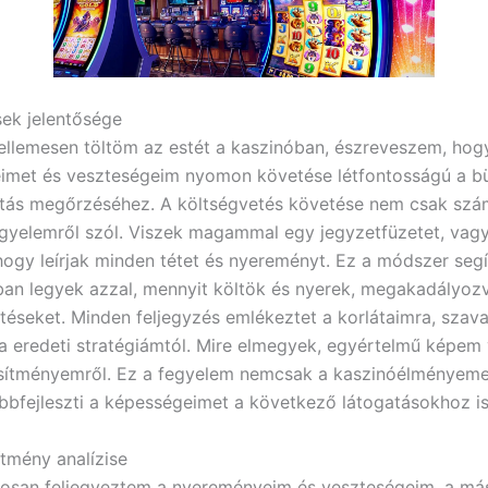
sek jelentősége
llemesen töltöm az estét a kaszinóban, észreveszem, hog
imet és veszteségeim nyomon követése létfontosságú a 
nyítás megőrzéséhez. A költségvetés követése nem csak szá
gyelemről szól. Viszek magammal egy jegyzetfüzetet, vag
hogy leírjak minden tétet és nyereményt. Ez a módszer segí
ban legyek azzal, mennyit költök és nyerek, megakadályoz
ntéseket. Minden feljegyzés emlékeztet a korlátaimra, szav
e a eredeti stratégiámtól. Mire elmegyek, egyértelmű képem
esítményemről. Ez a fegyelem nemcsak a kaszinóélményemet
bfejleszti a képességeimet a következő látogatásokhoz is
ítmény analízise
osan feljegyeztem a nyereményeim és veszteségeim, a má