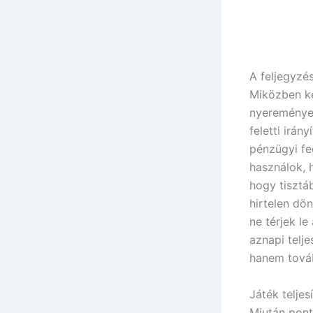
A feljegyzé
Miközben ke
nyereménye
feletti irá
pénzügyi fe
használok, 
hogy tisztá
hirtelen dö
ne térjek l
aznapi telj
hanem továb
Játék teljes
Miután pont