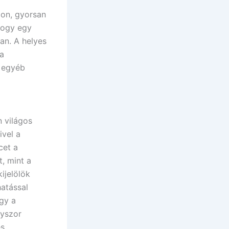
gon, gyorsan
 hogy egy
an. A helyes
 a
 egyéb
 világos
ivel a
cet a
, mint a
ijelölök
atással
gy a
nyszor
és