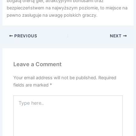
bogatą ofertą gier, atrakcyjnymi bonusami oraz
bezpieczeństwem na najwyższym poziomie, to miejsce na
pewno zasługuje na uwagę polskich graczy.
PREVIOUS
NEXT
Leave a Comment
Your email address will not be published.
Required
fields are marked
*
Type
here..