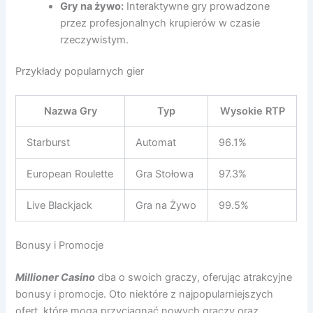
Gry na żywo:
Interaktywne gry prowadzone
przez profesjonalnych krupierów w czasie
rzeczywistym.
Przykłady popularnych gier
Nazwa Gry
Typ
Wysokie RTP
Starburst
Automat
96.1%
European Roulette
Gra Stołowa
97.3%
Live Blackjack
Gra na Żywo
99.5%
Bonusy i Promocje
Millioner Casino
dba o swoich graczy, oferując atrakcyjne
bonusy i promocje. Oto niektóre z najpopularniejszych
ofert, które mogą przyciągnąć nowych graczy oraz