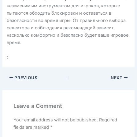
незаменимым инструментом для игроков, которые
пытаются обходить блокировки и оставаться в
безопасности во время игры. От правильного выбора
селектора и соблюдения рекомендаций зависит,
насколько комфортно и безопасно будет ваше игровое
время.
;
PREVIOUS
NEXT
Leave a Comment
Your email address will not be published.
Required
fields are marked
*