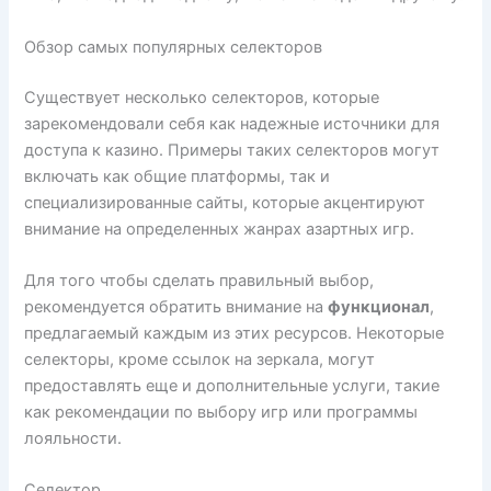
Обзор самых популярных селекторов
Существует несколько селекторов, которые
зарекомендовали себя как надежные источники для
доступа к казино. Примеры таких селекторов могут
включать как общие платформы, так и
специализированные сайты, которые акцентируют
внимание на определенных жанрах азартных игр.
Для того чтобы сделать правильный выбор,
рекомендуется обратить внимание на
функционал
,
предлагаемый каждым из этих ресурсов. Некоторые
селекторы, кроме ссылок на зеркала, могут
предоставлять еще и дополнительные услуги, такие
как рекомендации по выбору игр или программы
лояльности.
Селектор