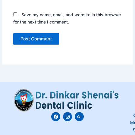
Save my name, email, and website in this browser
for the next time I comment.
F
I
G
C
a
n
o
M
c
s
o
e
t
g
b
a
l