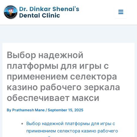
Skip
to
content
Выбор надежной
платформы для игры с
применением селектора
казино рабочего зеркала
обеспечивает макси
By
Prathamesh Mane
/
September 15, 2025
Выбор надежной платформы для игры с
применением селектора казино рабочего