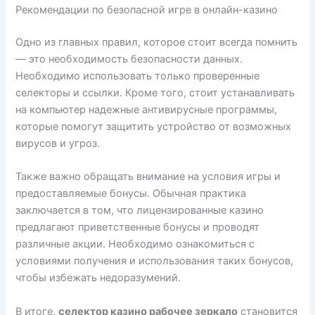
Рекомендации по безопасной игре в онлайн-казино
Одно из главных правил, которое стоит всегда помнить
— это необходимость безопасности данных.
Необходимо использовать только проверенные
селекторы и ссылки. Кроме того, стоит устанавливать
на компьютер надежные антивирусные программы,
которые помогут защитить устройство от возможных
вирусов и угроз.
Также важно обращать внимание на условия игры и
предоставляемые бонусы. Обычная практика
заключается в том, что лицензированные казино
предлагают приветственные бонусы и проводят
различные акции. Необходимо ознакомиться с
условиями получения и использования таких бонусов,
чтобы избежать недоразумений.
В итоге,
селектор казино рабочее зеркало
становится