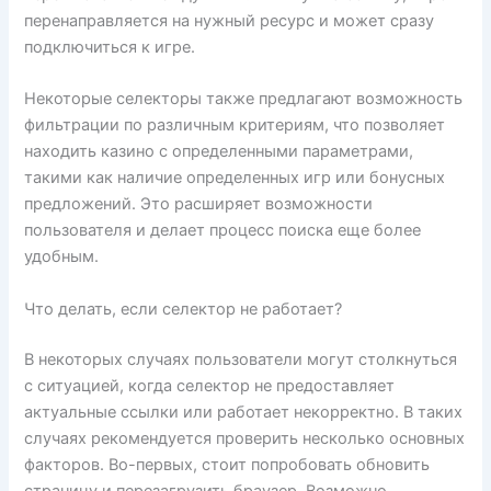
перенаправляется на нужный ресурс и может сразу
подключиться к игре.
Некоторые селекторы также предлагают возможность
фильтрации по различным критериям, что позволяет
находить казино с определенными параметрами,
такими как наличие определенных игр или бонусных
предложений. Это расширяет возможности
пользователя и делает процесс поиска еще более
удобным.
Что делать, если селектор не работает?
В некоторых случаях пользователи могут столкнуться
с ситуацией, когда селектор не предоставляет
актуальные ссылки или работает некорректно. В таких
случаях рекомендуется проверить несколько основных
факторов. Во-первых, стоит попробовать обновить
страницу и перезагрузить браузер. Возможно,