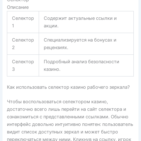
Описание
Селектор
Содержит актуальные ссылки и
1
акции.
Селектор
Специализируется на бонусах и
2
рецензиях.
Селектор
Подробный анализ безопасности
3
казино.
Как использовать селектор казино рабочего зеркала?
Чтобы воспользоваться селектором казино,
достаточно всего лишь перейти на сайт селектора и
ознакомиться с представленными ссылками. Обычно
интерфейс довольно интуитивно понятен: пользователь
видит список доступных зеркал и может быстро
переключаться между ними. Кликнув на ссылку, игрок