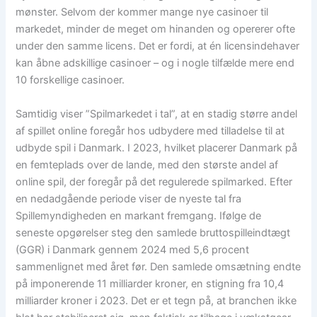
mønster. Selvom der kommer mange nye casinoer til
markedet, minder de meget om hinanden og opererer ofte
under den samme licens. Det er fordi, at én licensindehaver
kan åbne adskillige casinoer – og i nogle tilfælde mere end
10 forskellige casinoer.
Samtidig viser ”Spilmarkedet i tal”, at en stadig større andel
af spillet online foregår hos udbydere med tilladelse til at
udbyde spil i Danmark. I 2023, hvilket placerer Danmark på
en femteplads over de lande, med den største andel af
online spil, der foregår på det regulerede spilmarked. Efter
en nedadgående periode viser de nyeste tal fra
Spillemyndigheden en markant fremgang. Ifølge de
seneste opgørelser steg den samlede bruttospilleindtægt
(GGR) i Danmark gennem 2024 med 5,6 procent
sammenlignet med året før. Den samlede omsætning endte
på imponerende 11 milliarder kroner, en stigning fra 10,4
milliarder kroner i 2023. Det er et tegn på, at branchen ikke